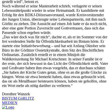
gestellt wird“, betont er.
Noch während er seine Masterarbeit schrieb, verlagerte er seinen
Lebensmittelpunkt wieder in seine Heimatstadt. Er kandidierte mit
Erfolg für den BDKJ-Diözesanvorstand, wurde Kreisvorsitzender
der Jungen Union, überzeugte seine Lebenspartnerin, mit ihm nach
Görlitz zu ziehen. Die Aussicht auf einen Job hatte er da noch nicht,
aber eine gute Portion Zuversicht und Gottvertrauen, dass sich das
Passende schon ergeben würde.
„Das wäre doch was für mich“, dachte er, als er im Sommer von der
frei werdenden Stelle für Öffentlichkeitsarbeit im Bistum hörte. Er
startete eine Initiativbewerbung – und hat seit Anfang Oktober sein
Büro in der Görlitzer Ossietzkystraße, dem Sitz des Bischöflichen
Ordinariats. Zusätzlich erstellt er in einem Minijob die
Wahlkreiszeitung für Michael Kretschmer. In seiner Familie ist er
der erste, der sich bewusst in das Licht der Öffentlichkeit stellt. Vater
und Großvater haben ihm etwas vorgelebt, das er durchaus schätzt:
„Sie haben der Kirche Gutes getan, ohne es an die große Glocke zu
hängen. Wenn sie etwa bemerkt haben, dass etwas gebraucht wird,
das sie als Metallbauer beisteuern können, haben sie geholfen, ohne
ein Wort mehr als nötig darüber zu verlieren.“
Dorothee Wanzek
BISTUM GöRLITZ
MEDIEN