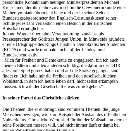
persönliche Kontakt zum heutigen Ministerpräsidenten Michael
Kretschmer, der ihm Jahre zuvor schon die Gewinnerurkunde einer
Matheolympiade überreicht hatte und der in seiner Zeit als
Bundestagsabgeordneter den Englisch-Leistungskursen seiner
Schule jedes Jahr verlässlich einen Besuch in der Britischen
Botschaft ermöglichte.
Johann Wagner übernahm Verantwortung, zunächst als
Pressesprecher der Görlitzer Jungen Union. In Mittweida gründete
er eine Ortsgruppe des Rings Christlich-Demokratischer Studenten
(RCDS) und wurde dort bald auch auf der Landes- und
Bundesebene aktiv.
„Mich für Freiheit und Demokratie zu engagieren, bin ich auch
meinen Eltern und allen anderen schuldig, die dafür in der DDR
alles aufs Spiel gesetzt haben und auf die Straße gegangen sind“,
findet er. „Ich habe mir die Freiheit und den gesellschaftlichen
Wohlstand, in dem ich heute leben darf, nicht selbst erkämpfen
müssen. Ich will der Gesellschaft etwas zurückgeben.“
In seiner Partei das Christliche stärken
Die Themen, die er einbringt, sind vor allem Themen, die junge
Menschen bewegen, wie zum Beispiel der Ausbau des öffentlichen
Nahverkehrs. Christliche Werte sind für ihn der Maßstab, an dem er
seine Positionen messen will, und nicht immer läuft er damit bei
seinen Parteifreunden offene Türen ein.