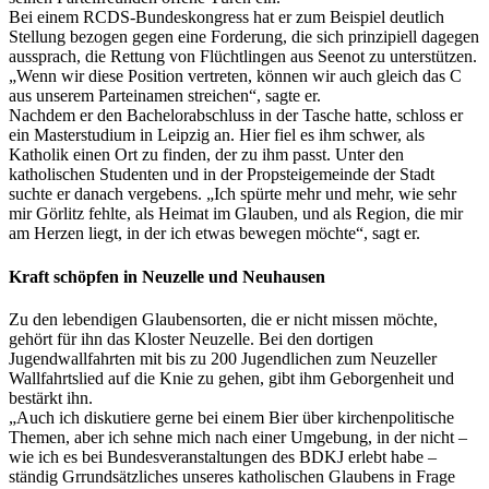
Bei einem RCDS-Bundeskongress hat er zum Beispiel deutlich
Stellung bezogen gegen eine Forderung, die sich prinzipiell dagegen
aussprach, die Rettung von Flüchtlingen aus Seenot zu unterstützen.
„Wenn wir diese Position vertreten, können wir auch gleich das C
aus unserem Parteinamen streichen“, sagte er.
Nachdem er den Bachelorabschluss in der Tasche hatte, schloss er
ein Masterstudium in Leipzig an. Hier fiel es ihm schwer, als
Katholik einen Ort zu finden, der zu ihm passt. Unter den
katholischen Studenten und in der Propsteigemeinde der Stadt
suchte er danach vergebens. „Ich spürte mehr und mehr, wie sehr
mir Görlitz fehlte, als Heimat im Glauben, und als Region, die mir
am Herzen liegt, in der ich etwas bewegen möchte“, sagt er.
Kraft schöpfen in Neuzelle und Neuhausen
Zu den lebendigen Glaubensorten, die er nicht missen möchte,
gehört für ihn das Kloster Neuzelle. Bei den dortigen
Jugendwallfahrten mit bis zu 200 Jugendlichen zum Neuzeller
Wallfahrtslied auf die Knie zu gehen, gibt ihm Geborgenheit und
bestärkt ihn.
„Auch ich diskutiere gerne bei einem Bier über kirchenpolitische
Themen, aber ich sehne mich nach einer Umgebung, in der nicht –
wie ich es bei Bundesveranstaltungen des BDKJ erlebt habe –
ständig Grrundsätzliches unseres katholischen Glaubens in Frage