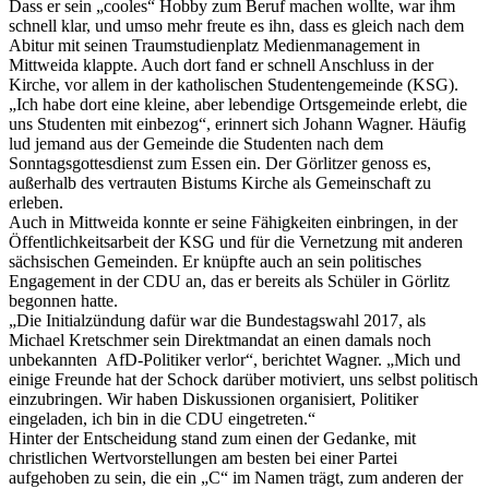
Dass er sein „cooles“ Hobby zum Beruf machen wollte, war ihm
schnell klar, und umso mehr freute es ihn, dass es gleich nach dem
Abitur mit seinen Traumstudienplatz Medienmanagement in
Mittweida klappte. Auch dort fand er schnell Anschluss in der
Kirche, vor allem in der katholischen Studentengemeinde (KSG).
„Ich habe dort eine kleine, aber lebendige Ortsgemeinde erlebt, die
uns Studenten mit einbezog“, erinnert sich Johann Wagner. Häufig
lud jemand aus der Gemeinde die Studenten nach dem
Sonntagsgottesdienst zum Essen ein. Der Görlitzer genoss es,
außerhalb des vertrauten Bistums Kirche als Gemeinschaft zu
erleben.
Auch in Mittweida konnte er seine Fähigkeiten einbringen, in der
Öffentlichkeitsarbeit der KSG und für die Vernetzung mit anderen
sächsischen Gemeinden. Er knüpfte auch an sein politisches
Engagement in der CDU an, das er bereits als Schüler in Görlitz
begonnen hatte.
„Die Initialzündung dafür war die Bundestagswahl 2017, als
Michael Kretschmer sein Direktmandat an einen damals noch
unbekannten AfD-Politiker verlor“, berichtet Wagner. „Mich und
einige Freunde hat der Schock darüber motiviert, uns selbst politisch
einzubringen. Wir haben Diskussionen organisiert, Politiker
eingeladen, ich bin in die CDU eingetreten.“
Hinter der Entscheidung stand zum einen der Gedanke, mit
christlichen Wertvorstellungen am besten bei einer Partei
aufgehoben zu sein, die ein „C“ im Namen trägt, zum anderen der