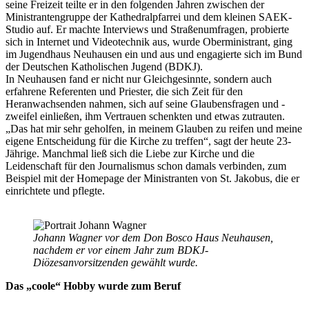
seine Freizeit teilte er in den folgenden Jahren zwischen der
Ministrantengruppe der Kathedralpfarrei und dem kleinen SAEK-
Studio auf. Er machte Interviews und Straßenumfragen, probierte
sich in Internet und Videotechnik aus, wurde Oberministrant, ging
im Jugendhaus Neuhausen ein und aus und engagierte sich im Bund
der Deutschen Katholischen Jugend (BDKJ).
In Neuhausen fand er nicht nur Gleichgesinnte, sondern auch
erfahrene Referenten und Priester, die sich Zeit für den
Heranwachsenden nahmen, sich auf seine Glaubensfragen und -
zweifel einließen, ihm Vertrauen schenkten und etwas zutrauten.
„Das hat mir sehr geholfen, in meinem Glauben zu reifen und meine
eigene Entscheidung für die Kirche zu treffen“, sagt der heute 23-
Jährige. Manchmal ließ sich die Liebe zur Kirche und die
Leidenschaft für den Journalismus schon damals verbinden, zum
Beispiel mit der Homepage der Ministranten von St. Jakobus, die er
einrichtete und pflegte.
Johann Wagner vor dem Don Bosco Haus Neuhausen,
nachdem er vor einem Jahr zum BDKJ-
Diözesanvorsitzenden gewählt wurde.
Das „coole“ Hobby wurde zum Beruf