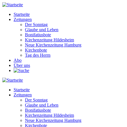
Direkt
zum
Startseite
Inhalt
Zeitungen
Main
Der Sonntag
navigation
Glaube und Leben
Bonifatiusbote
Kirchenzeitung Hildesheim
Neue Kirchenzeitung Hamburg
Kirchenbote
Tag des Herrn
Abo
Über uns
Startseite
Zeitungen
Main
Der Sonntag
navigation
Glaube und Leben
Bonifatiusbote
Kirchenzeitung Hildesheim
Neue Kirchenzeitung Hamburg
Kirchenbote