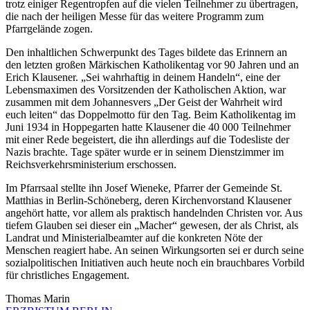
trotz einiger Regentropfen auf die vielen Teilnehmer zu übertragen,
die nach der heiligen Messe für das weitere Programm zum
Pfarrgelände zogen.
Den inhaltlichen Schwerpunkt des Tages bildete das Erinnern an
den letzten großen Märkischen Katholikentag vor 90 Jahren und an
Erich Klausener. „Sei wahrhaftig in deinem Handeln“, eine der
Lebensmaximen des Vorsitzenden der Katholischen Aktion, war
zusammen mit dem Johannesvers „Der Geist der Wahrheit wird
euch leiten“ das Doppelmotto für den Tag. Beim Katholikentag im
Juni 1934 in Hoppegarten hatte Klausener die 40 000 Teilnehmer
mit einer Rede begeistert, die ihn allerdings auf die Todesliste der
Nazis brachte. Tage später wurde er in seinem Dienstzimmer im
Reichsverkehrsministerium erschossen.
Im Pfarrsaal stellte ihn Josef Wieneke, Pfarrer der Gemeinde St.
Matthias in Berlin-Schöneberg, deren Kirchenvorstand Klausener
angehört hatte, vor allem als praktisch handelnden Christen vor. Aus
tiefem Glauben sei dieser ein „Macher“ gewesen, der als Christ, als
Landrat und Ministerialbeamter auf die konkreten Nöte der
Menschen reagiert habe. An seinen Wirkungsorten sei er durch seine
sozialpolitischen Initiativen auch heute noch ein brauchbares Vorbild
für christliches Engagement.
Thomas Marin