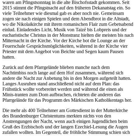
waren am Pfingstsonntag in die alte Bischofsstadt gekommen. Seit
2015 stimmt die Pfingstnacht auf den früheren Dekanatstag ein. So
viele Teilnehmer wie diesmal gab es aber noch nie. Gemeinsam
zogen sie nach einigen Spielen und dem Abendbrot in die Altstadt,
wo die Nikolaikirche mit ihrem romanischen Flair zum Gebetsabend
einlud. Einladendes Licht, Musik von Taizé bis Lobpreis und der
eucharistische Christus in der Monstranz hielten die meisten bis nach
Mitternacht in der Kirche. Vor der Kirche bot die Lounge an der
Feuerschale Gesprächsmöglichkeiten, während in der Kirche vier
Priester mit dem Angebot von Beichte und Segen kaum Pausen
hatten.
Zurück auf dem Pfarrgelände blieben manche nach dem
Nachtimbiss noch lange auf dem Hof zusammen, während sich
andere die Nacht zur Anbetung bis in den Morgen aufgeteilt hatten.
Langes Ausruhen stand anschließend nicht auf dem Plan: das
Frühstück wollte vorbereitet werden und während die einen als
Minis-tranten zum Dom aufbrachen, richteten die anderen das
Pfarrgelände für das Programm des Märkischen Katholikentags her.
Die mehr als 400 Teilnehmer am Gottesdienst in der Mutterkirche
des Brandenburger Christentums merkten nichts von den
Anstrengungen der Nacht, wenn auch einigen Jugendlichen beim
Gruß des Erzbischofs und der langen Ezechiel-Lesung die Augen
zufallen wollten. Im Gegenteil, die fröhliche Stimmung schien sich