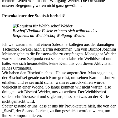
meinem Leben Weihbischof Wolfgang Weider. Die Umstände
unserer Begegnung waren nicht ganz gewöhnlich.
Provokateure der Staatssicherheit?
Bischof Vladimir Fekete erinnert sich während des
Requiems an Weihbischof Wolfgang Weider.
Ich war zusammen mit einem Salesianerkollegen aus der damaligen
Tschechoslowakei nach Berlin gekommen, um von Bischof Joachim
Meisner geheim die Priesterweihe zu empfangen. Monsignor Weider
war zu diesem Zeitpunkt erst seit einem Jahr sein Weihbischof und
hatte, wie sich herausstellte, keine Kenntnis von diesen Aktivitäten
seines Ordinarius.
Wir haben den Bischof nicht zu Hause angetroffen. Man sagte uns,
der Bischof sei gerade nach Rom gereist, um seinen Kardinalshut zu
erhalten, und es sei nicht sicher, wann er zurückkehren würde,
vielleicht in einer Woche. So lange konnten wir nicht warten, also
drängten wir Bischof Weider, uns zu weihen. Der Weihbischof
schien sehr überrascht und sagte uns, dass so etwas an der Kurie
nicht gemacht wird.
Später gestand er uns, dass er uns für Provokateure hielt, die von der
„Stasi“, der Staatssicherheit, zu ihm geschickt worden waren, um
ihn zu kompromittieren.