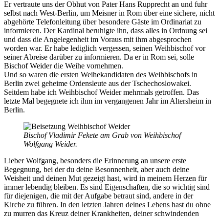
Er vertraute uns der Obhut von Pater Hans Rupprecht an und fuhr
selbst nach West-Berlin, um Meisner in Rom über eine sichere, nicht
abgehörte Telefonleitung über besondere Gäste im Ordinariat zu
informieren. Der Kardinal beruhigte ihn, dass alles in Ordnung sei
und dass die Angelegenheit im Voraus mit ihm abgesprochen
worden war. Er habe lediglich vergessen, seinen Weihbischof vor
seiner Abreise darüber zu informieren. Da er in Rom sei, solle
Bischof Weider die Weihe vornehmen.
Und so waren die ersten Weihekandidaten des Weihbischofs in
Berlin zwei geheime Ordensleute aus der Tschechoslowakei.
Seitdem habe ich Weihbischof Weider mehrmals getroffen. Das
letzte Mal begegnete ich ihm im vergangenen Jahr im Altersheim in
Berlin.
Bischof Vladimir Fekete am Grab von Weihbischof
Wolfgang Weider.
Lieber Wolfgang, besonders die Erinnerung an unsere erste
Begegnung, bei der du deine Besonnenheit, aber auch deine
Weisheit und deinen Mut gezeigt hast, wird in meinem Herzen für
immer lebendig bleiben. Es sind Eigenschaften, die so wichtig sind
für diejenigen, die mit der Aufgabe betraut sind, andere in der
Kirche zu führen. In den letzten Jahren deines Lebens hast du ohne
zu murren das Kreuz deiner Krankheiten, deiner schwindenden