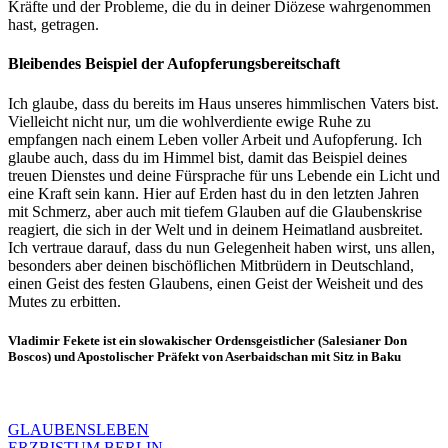
Kräfte und der Probleme, die du in deiner Diözese wahrgenommen
hast, getragen.
Bleibendes Beispiel der Aufopferungsbereitschaft
Ich glaube, dass du bereits im Haus unseres himmlischen Vaters bist.
Vielleicht nicht nur, um die wohlverdiente ewige Ruhe zu
empfangen nach einem Leben voller Arbeit und Aufopferung. Ich
glaube auch, dass du im Himmel bist, damit das Beispiel deines
treuen Dienstes und deine Fürsprache für uns Lebende ein Licht und
eine Kraft sein kann. Hier auf Erden hast du in den letzten Jahren
mit Schmerz, aber auch mit tiefem Glauben auf die Glaubenskrise
reagiert, die sich in der Welt und in deinem Heimatland ausbreitet.
Ich vertraue darauf, dass du nun Gelegenheit haben wirst, uns allen,
besonders aber deinen bischöflichen Mitbrüdern in Deutschland,
einen Geist des festen Glaubens, einen Geist der Weisheit und des
Mutes zu erbitten.
Vladimir Fekete ist ein slowakischer Ordensgeistlicher (Salesianer Don
Boscos) und Apostolischer Präfekt von Aserbaidschan mit Sitz in Baku
GLAUBENSLEBEN
ERZBISTUM BERLIN