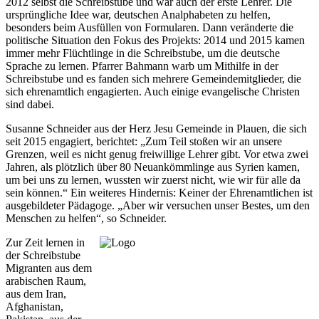
2012 selbst die Schreibstube und war auch der erste Lehrer. Die
ursprüngliche Idee war, deutschen Analphabeten zu helfen,
besonders beim Ausfüllen von Formularen. Dann veränderte die
politische Situation den Fokus des Projekts: 2014 und 2015 kamen
immer mehr Flüchtlinge in die Schreibstube, um die deutsche
Sprache zu lernen. Pfarrer Bahmann warb um Mithilfe in der
Schreibstube und es fanden sich mehrere Gemeindemitglieder, die
sich ehrenamtlich engagierten. Auch einige evangelische Christen
sind dabei.
Susanne Schneider aus der Herz Jesu Gemeinde in Plauen, die sich
seit 2015 engagiert, berichtet: „Zum Teil stoßen wir an unsere
Grenzen, weil es nicht genug freiwillige Lehrer gibt. Vor etwa zwei
Jahren, als plötzlich über 80 Neuankömmlinge aus Syrien kamen,
um bei uns zu lernen, wussten wir zuerst nicht, wie wir für alle da
sein können.“ Ein weiteres Hindernis: Keiner der Ehrenamtlichen ist
ausgebildeter Pädagoge. „Aber wir versuchen unser Bestes, um den
Menschen zu helfen“, so Schneider.
Zur Zeit lernen in
der Schreibstube
Migranten aus dem
arabischen Raum,
aus dem Iran,
Afghanistan,