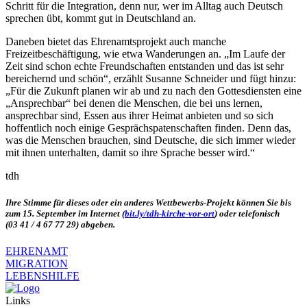
Schritt für die Integration, denn nur, wer im Alltag auch Deutsch
sprechen übt, kommt gut in Deutschland an.
Daneben bietet das Ehrenamtsprojekt auch manche
Freizeitbeschäftigung, wie etwa Wanderungen an. „Im Laufe der
Zeit sind schon echte Freundschaften entstanden und das ist sehr
bereichernd und schön“, erzählt Susanne Schneider und fügt hinzu:
„Für die Zukunft planen wir ab und zu nach den Gottesdiensten eine
„Ansprechbar“ bei denen die Menschen, die bei uns lernen,
ansprechbar sind, Essen aus ihrer Heimat anbieten und so sich
hoffentlich noch einige Gesprächspatenschaften finden. Denn das,
was die Menschen brauchen, sind Deutsche, die sich immer wieder
mit ihnen unterhalten, damit so ihre Sprache besser wird.“
tdh
Ihre Stimme für dieses oder ein anderes Wettbewerbs-Projekt können Sie bis
zum 15. September im Internet (
bit.ly/tdh-kirche-vor-ort
) oder telefonisch
(03 41 / 4 67 77 29) abgeben.
EHRENAMT
MIGRATION
LEBENSHILFE
Links