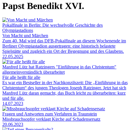
Papst Benedikt XVI.
Pokalfinale in Berlin: Die wechselvolle Geschichte des
Olympiastadions
Von Macht und Märchen
Zum 40. Mal wird das DFB-Pokalfinale an diesem Wochenende im
Berliner Olympiastadion ausgetragen: eine historisch belastete
Spielstätte und zugleich ein Ort der Begegnung und des Glaubens.
22.05.2025
Manfred Lütz hat Ratzingers "Einführung in das Christentum"
allgemeinverständlich überarbeitet
Für alle heißt für alle
Es war ein Bestseller in der Nachkonzilszeit: Die „Einführung in das
Christentum“ des jungen Theologen Joseph Ratzinger. Jetzt hat sich
Manfred Lütz daran gemacht, das Buch leicht zu überarbeiten: kurz
und für alle.
14.07.2023
Fragen und Antworten zum Verfahren in Traunstein
Missbrauchsopfer verklagt Kirche auf Schadensersatz
20.06.2023