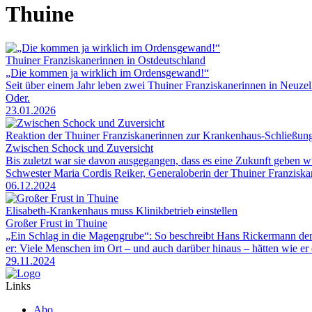
Thuine
Thuiner Franziskanerinnen in Ostdeutschland
„Die kommen ja wirklich im Ordensgewand!“
Seit über einem Jahr leben zwei Thuiner Franziskanerinnen in Neuze
Oder.
23.01.2026
Reaktion der Thuiner Franziskanerinnen zur Krankenhaus-Schließun
Zwischen Schock und Zuversicht
Bis zuletzt war sie davon ausgegangen, dass es eine Zukunft geben w
Schwester Maria Cordis Reiker, Generaloberin der Thuiner Franziska
06.12.2024
Elisabeth-Krankenhaus muss Klinikbetrieb einstellen
Großer Frust in Thuine
„Ein Schlag in die Magengrube“: So beschreibt Hans Rickermann den M
er: Viele Menschen im Ort – und auch darüber hinaus – hätten wie er 
29.11.2024
Links
Abo