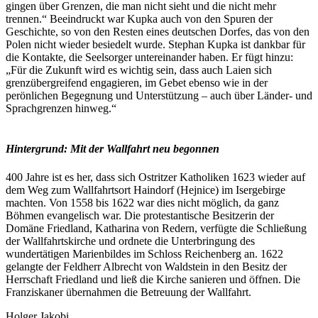
gingen über Grenzen, die man nicht sieht und die nicht mehr
trennen.“ Beeindruckt war Kupka auch von den Spuren der
Geschichte, so von den Resten eines deutschen Dorfes, das von den
Polen nicht wieder besiedelt wurde. Stephan Kupka ist dankbar für
die Kontakte, die Seelsorger untereinander haben. Er fügt hinzu:
„Für die Zukunft wird es wichtig sein, dass auch Laien sich
grenzübergreifend engagieren, im Gebet ebenso wie in der
perönlichen Begegnung und Unterstützung – auch über Länder- und
Sprachgrenzen hinweg.“
Hintergrund: Mit der Wallfahrt neu begonnen
400 Jahre ist es her, dass sich Ostritzer Katholiken 1623 wieder auf
dem Weg zum Wallfahrtsort Haindorf (Hejnice) im Isergebirge
machten. Von 1558 bis 1622 war dies nicht möglich, da ganz
Böhmen evangelisch war. Die protestantische Besitzerin der
Domäne Friedland, Katharina von Redern, verfügte die Schließung
der Wallfahrtskirche und ordnete die Unterbringung des
wundertätigen Marienbildes im Schloss Reichenberg an. 1622
gelangte der Feldherr Albrecht von Waldstein in den Besitz der
Herrschaft Friedland und ließ die Kirche sanieren und öffnen. Die
Franziskaner übernahmen die Betreuung der Wallfahrt.
Holger Jakobi