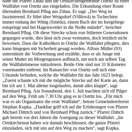
hatte die Pfarrei Zittau und die Ortskirchengemeinde Ostritz zu einer
Wallfahrt von Ostritz aus eingeladen. Die Erkundung einer Route
übernahm Bernhard Pflug aus Zittau. Er sagt: „Der Weg ist
faszinierend. Er führt über Weigsdorf (Višňová) in Tschechien
immer entlang der Wittig (Sméda), einem Bach der im Isergebirge
entspringt und bei Hagenwerder in die Neiße mündet“, berichtet
Bernhard Pflug. Ob diese Strecke schon von früheren Generationen
gegangen wurde, dies lässt sich zwar vermuten, doch letztlich nicht
beweisen. Dass die Katholiken in Ostritz die Wallfahrt pflegten, dies
kann hingegen mit Sicherheit gesagt werden. Alfons Müller (93)
unterstützte die Vorbereitung und erzählte, dass er als Junge mit
seiner Mutter im Morgengrauen aufbrach, um noch am selben Tag
die Wallfahrtsmesse mitzufeiern. Beide Orte sind nur 31 Kilometer
voneinander entfernt. Im Ratsarchiv von Ostritz soll sich eine
Urkunde befinden, welche die Wallfahrt für das Jahr 1623 belegt.
„Zuerst schaute ich mir die mögliche Strecke auf der Karte an, dann
bin ich am 1. Mai alleine losgelaufen, damit alles klappt“, sagt
Bernhard Pflug. Am Sonnabend, den 1. Juli machten sich elf Pilger
auf den Weg. Früh um 7.30 Uhr ging es in Ostritz los. „Für mich
war es als Organisator die erste Wallfahrt“, betont Gemeindereferent
Stephan Kupka. „Dankbar griff ich auf die Erfahrungen von Pfarrer
Michael Dittrich und von Bernhard Pflug zurück.“ Pfarrer Dittich
gab bereits vor drei Jahren die Anregung zu dieser Wallfahrt. „Im
Ortskirchenrat haben wir damals beschlossen, die ganze Pfarrei
einzuladen, sich mit uns auf den Weg zu machen“, sagt Kupka.