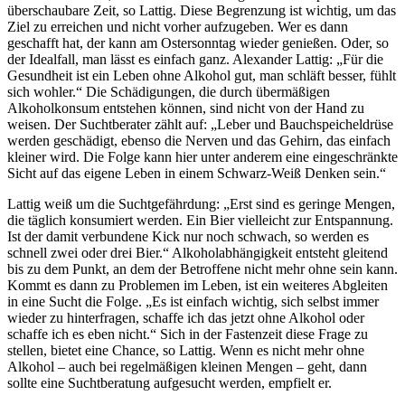
überschaubare Zeit, so Lattig. Diese Begrenzung ist wichtig, um das
Ziel zu erreichen und nicht vorher aufzugeben. Wer es dann
geschafft hat, der kann am Ostersonntag wieder genießen. Oder, so
der Idealfall, man lässt es einfach ganz. Alexander Lattig: „Für die
Gesundheit ist ein Leben ohne Alkohol gut, man schläft besser, fühlt
sich wohler.“ Die Schädigungen, die durch übermäßigen
Alkoholkonsum entstehen können, sind nicht von der Hand zu
weisen. Der Suchtberater zählt auf: „Leber und Bauchspeicheldrüse
werden geschädigt, ebenso die Nerven und das Gehirn, das einfach
kleiner wird. Die Folge kann hier unter anderem eine eingeschränkte
Sicht auf das eigene Leben in einem Schwarz-Weiß Denken sein.“
Lattig weiß um die Suchtgefährdung: „Erst sind es geringe Mengen,
die täglich konsumiert werden. Ein Bier vielleicht zur Entspannung.
Ist der damit verbundene Kick nur noch schwach, so werden es
schnell zwei oder drei Bier.“ Alkoholabhängigkeit entsteht gleitend
bis zu dem Punkt, an dem der Betroffene nicht mehr ohne sein kann.
Kommt es dann zu Problemen im Leben, ist ein weiteres Abgleiten
in eine Sucht die Folge. „Es ist einfach wichtig, sich selbst immer
wieder zu hinterfragen, schaffe ich das jetzt ohne Alkohol oder
schaffe ich es eben nicht.“ Sich in der Fastenzeit diese Frage zu
stellen, bietet eine Chance, so Lattig. Wenn es nicht mehr ohne
Alkohol – auch bei regelmäßigen kleinen Mengen – geht, dann
sollte eine Suchtberatung aufgesucht werden, empfielt er.