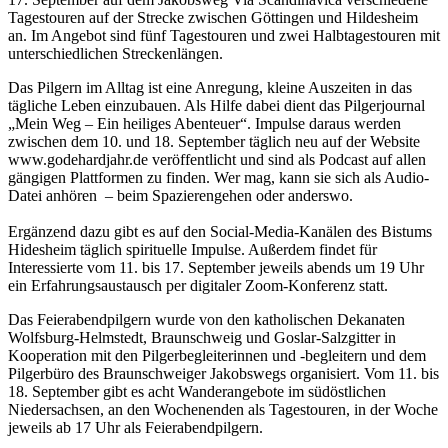
Tagestouren auf der Strecke zwischen Göttingen und Hildesheim
an. Im Angebot sind fünf Tagestouren und zwei Halbtagestouren mit
unterschiedlichen Streckenlängen.
Das Pilgern im Alltag ist eine Anregung, kleine Auszeiten in das
tägliche Leben einzubauen. Als Hilfe dabei dient das Pilgerjournal
„Mein Weg – Ein heiliges Abenteuer“. Impulse daraus werden
zwischen dem 10. und 18. September täglich neu auf der Website
www.godehardjahr.de veröffentlicht und sind als Pod­cast auf allen
gängigen Plattformen zu finden. Wer mag, kann sie sich als Audio-
Datei anhören – beim Spazierengehen oder anderswo.
Ergänzend dazu gibt es auf den Social-Media-Kanälen des Bistums
Hidesheim täglich spirituelle Impulse. Außerdem findet für
Interessierte vom 11. bis 17. September jeweils abends um 19 Uhr
ein Erfahrungsaustausch per digitaler Zoom-Konferenz statt.
Das Feierabendpilgern wurde von den katholischen Dekanaten
Wolfsburg-Helmstedt, Braunschweig und Goslar-Salzgitter in
Kooperation mit den Pilgerbegleiterinnen und -begleitern und dem
Pilgerbüro des Braunschweiger Jakobswegs organisiert. Vom 11. bis
18. September gibt es acht Wanderangebote im südöstlichen
Niedersachsen, an den Wochenenden als Tagestouren, in der Woche
jeweils ab 17 Uhr als Feierabendpilgern.