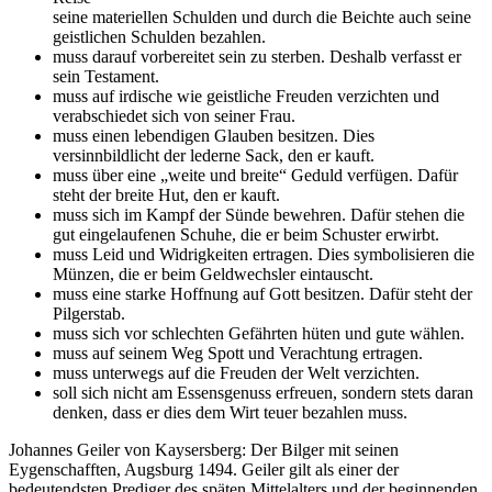
seine materiellen Schulden und durch die Beichte auch seine
geistlichen Schulden bezahlen.
muss darauf vorbereitet sein zu sterben. Deshalb verfasst er
sein Testament.
muss auf irdische wie geistliche Freuden verzichten und
verabschiedet sich von seiner Frau.
muss einen lebendigen Glauben besitzen. Dies
versinnbildlicht der lederne Sack, den er kauft.
muss über eine „weite und breite“ Geduld verfügen. Dafür
steht der breite Hut, den er kauft.
muss sich im Kampf der Sünde bewehren. Dafür stehen die
gut eingelaufenen Schuhe, die er beim Schuster erwirbt.
muss Leid und Widrigkeiten ertragen. Dies symbolisieren die
Münzen, die er beim Geldwechsler eintauscht.
muss eine starke Hoffnung auf Gott besitzen. Dafür steht der
Pilgerstab.
muss sich vor schlechten Gefährten hüten und gute wählen.
muss auf seinem Weg Spott und Verachtung ertragen.
muss unterwegs auf die Freuden der Welt verzichten.
soll sich nicht am Essensgenuss erfreuen, sondern stets daran
denken, dass er dies dem Wirt teuer bezahlen muss.
Johannes Geiler von Kaysersberg: Der Bilger mit seinen
Eygenschafften, Augsburg 1494. Geiler gilt als einer der
bedeutendsten Prediger des späten Mittelalters und der beginnenden