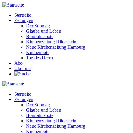
Direkt
zum
Startseite
Inhalt
Zeitungen
Main
Der Sonntag
navigation
Glaube und Leben
Bonifatiusbote
Kirchenzeitung Hildesheim
Neue Kirchenzeitung Hamburg
Kirchenbote
Tag des Herrn
Abo
Über uns
Startseite
Zeitungen
Main
Der Sonntag
navigation
Glaube und Leben
Bonifatiusbote
Kirchenzeitung Hildesheim
Neue Kirchenzeitung Hamburg
Kirchenbote