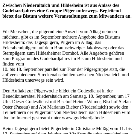
Zwischen Niederaltaich und Hildesheim ist aus Anlass des
Godehardjahres eine Gruppe Pilger unterwegs. Begleitend
bietet das Bistum weitere Veranstaltungen zum Mitwandern an.
Für Menschen, die pilgernd eine Auszeit vom Alltag nehmen
möchten, gibt es im September mehrere Angebote des Bistums
Hildesheim: das Tagespilgern, Pilgern im Alltag, das
Feierabendpilgern auf dem Braunschweiger Jakobsweg oder das
Sternpilgern zum Hildesheimer Domhof. Alle Angebote gehören
zum Programm des Godehardjahres im Bistum Hildesheim und
finden vom
10. bis 18. September parallel zur Tour der Pilgergruppe statt, die
auf verschiedenen Streckenabschnitten zwischen Niederalteich und
Hildesheim unterwegs sein wird.
Den Auftakt zur Pilgerwoche bildet ein Gottesdienst in der
Benediktinerabtei Niederaltaich am Samstag, 10. September, um 17
Uhr. Dieser Gottesdienst mit Bischof Heiner Wilmer, Bischof Stefan
Oster (Passau) und Abt Marianus Bieber (Niederaltaich) sowie den
Teilnehmern der Pilgertour von Niederalteich nach Hildesheim wird
live im Internet gestreamt unter www.godehardjahr.de.
Beim Tagespilgern bietet Pilgerleiterin Christiane Müßig vom 11. bis
17. September auf dem Jakobsweg Via Scandinavica verschiedene