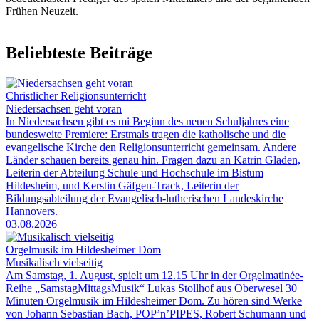
Frühen Neuzeit.
Beliebteste Beiträge
Christlicher Religionsunterricht
Niedersachsen geht voran
In Niedersachsen gibt es mi Beginn des neuen Schuljahres eine
bundesweite Premiere: Erstmals tragen die katholische und die
evangelische Kirche den Religionsunterricht gemeinsam. Andere
Länder schauen bereits genau hin. Fragen dazu an Katrin Gladen,
Leiterin der Abteilung Schule und Hochschule im Bistum
Hildesheim, und Kerstin Gäfgen-Track, Leiterin der
Bildungsabteilung der Evangelisch-lutherischen Landeskirche
Hannovers.
03.08.2026
Orgelmusik im Hildesheimer Dom
Musikalisch vielseitig
Am Samstag, 1. August, spielt um 12.15 Uhr in der Orgelmatinée-
Reihe „SamstagMittagsMusik“ Lukas Stollhof aus Oberwesel 30
Minuten Orgelmusik im Hildesheimer Dom. Zu hören sind Werke
von Johann Sebastian Bach, POP’n’PIPES, Robert Schumann und