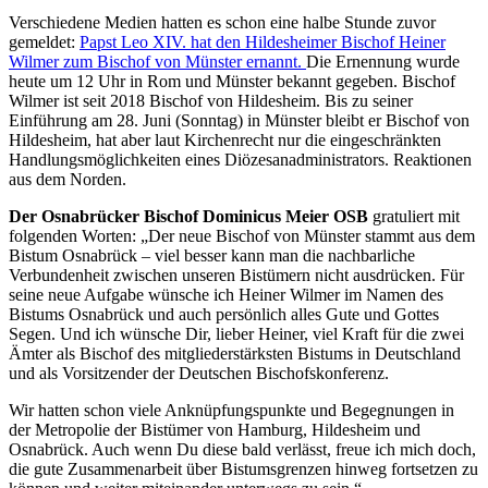
Verschiedene Medien hatten es schon eine halbe Stunde zuvor
gemeldet:
Papst Leo XIV. hat den Hildesheimer Bischof Heiner
Wilmer zum Bischof von Münster ernannt.
Die Ernennung wurde
heute um 12 Uhr in Rom und Münster bekannt gegeben. Bischof
Wilmer ist seit 2018 Bischof von Hildesheim. Bis zu seiner
Einführung am 28. Juni (Sonntag) in Münster bleibt er Bischof von
Hildesheim, hat aber laut Kirchenrecht nur die eingeschränkten
Handlungsmöglichkeiten eines Diözesanadministrators. Reaktionen
aus dem Norden.
Der Osnabrücker Bischof Dominicus Meier OSB
gratuliert mit
folgenden Worten: „Der neue Bischof von Münster stammt aus dem
Bistum Osnabrück – viel besser kann man die nachbarliche
Verbundenheit zwischen unseren Bistümern nicht ausdrücken. Für
seine neue Aufgabe wünsche ich Heiner Wilmer im Namen des
Bistums Osnabrück und auch persönlich alles Gute und Gottes
Segen. Und ich wünsche Dir, lieber Heiner, viel Kraft für die zwei
Ämter als Bischof des mitgliederstärksten Bistums in Deutschland
und als Vorsitzender der Deutschen Bischofskonferenz.
Wir hatten schon viele Anknüpfungspunkte und Begegnungen in
der Metropolie der Bistümer von Hamburg, Hildesheim und
Osnabrück. Auch wenn Du diese bald verlässt, freue ich mich doch,
die gute Zusammenarbeit über Bistumsgrenzen hinweg fortsetzen zu