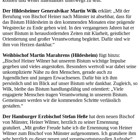
können und weiter miteinander unterwegs zu sein.“
Der Hildesheimer Generalvikar Martin Wilk
erklärt: „Mit der
Berufung von Bischof Heiner nach Münster ist absehbar, dass für
das Bistum Hildesheim in den kommenden Monaten eine prägende
Wegstrecke zu Ende gehen wird. In den vergangenen Jahren hat er
unser Bistum in herausfordernden Zeiten mit Klarheit, geistlicher
Orientierung und großer Verantwortung begleitet. Dafür sind wir
ihm von Herzen dankbar.“
Weihbischof Martin Marahrens (Hildesheim)
fügt hinzu:
„Bischof Heiner Wilmer hat unserem Bistum wichtige Impulse
gegeben und vieles angestoßen. Besonders wertvoll war dabei seine
unkomplizierte Nähe zu den Menschen, gerade auch zu
Jugendlichen und jungen Erwachsenen. Dafür bin ich ihm
persönlich und im Blick auf unser Bistum sehr dankbar. Zugleich, so
Wilk, bleibe das Bistum handlungsfähig und orientiert: „Viele
engagierte Menschen tragen Verantwortung in unserem Bistum.
Gemeinsam werden wir die kommenden Schritte verlässlich
gestalten.“
Der Hamburger Erzbischof Stefan Heße
hat dem neuen Bischof
von Münster, Heiner Wilmer, herzlich zu seiner Ernennung
gratuliert. „Mit großer Freude habe ich die Ernennung von Heiner
Wilmer zum Bischof von Münster aufgenommen. Ich gratuliere ihm
sehr herzlich zu dieser neuen und verantwortungsvollen Aufgabe“,