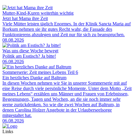
Mutter-Kind-Kuren weiterhin wichtig
Jetzt hat Mama ihre Zeit
Viele Mütter leisten täglich Enormes. In der Klinik Sancta Maria auf
Borkum nehmen sie ihr gutes Recht wahr, die Fassade des
Funktionierens abzulegen und Zeit nur für sich zu beanspruchen.
08.08.2026
Was uns diese Woche bewegt
Politik am Esstisch? Ja bitte!
06.08.2026
Sommerserie: Zeit meines Lebens Teil 6
Ein herzliches Danke auf Baltrum
In diesen Wochen nehmen wir Sie in unserer Sommerserie mit auf
eine Reise durch viele persönliche Momente. Unter dem Motto „Zeit
meines Lebens“ erzählen uns Männer und Frauen von Erlebnissen,
Begegnungen, Tagen und Wochen, an die sie noch immer sehr
gerne zurückdenken. So wie die zwei Wochen auf Baltrum, in
denen Carolina Holzer Angebote in der Urlauberseelsorge
mitgestaltet hat.
06.08.2026
Links