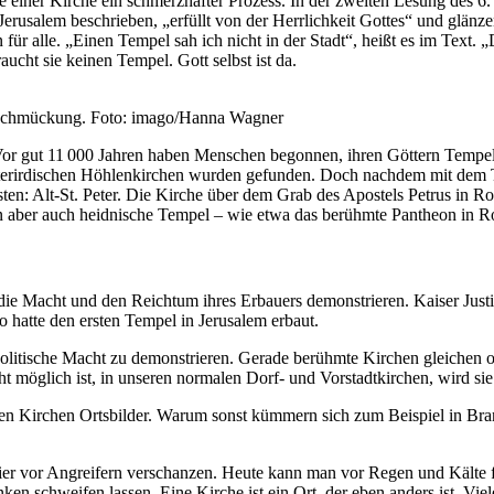
 einer Kirche ein schmerzhafter Prozess. In der zweiten Lesung des 6.
rusalem beschrieben, „erfüllt von der Herrlichkeit Gottes“ und glänze
n für alle. „Einen Tempel sah ich nicht in der Stadt“, heißt es im Text.
raucht sie keinen Tempel. Gott selbst ist da.
sschmückung. Foto: imago/Hanna Wagner
 Vor gut 11 000 Jahren haben Menschen begonnen, ihren Göttern Tempel
unterirdischen Höhlenkirchen wurden gefunden. Doch nachdem mit dem 
 ersten: Alt-St. Peter. Die Kirche über dem Grab des Apostels Petrus in
 aber auch heidnische Tempel – wie etwa das berühmte Pantheon in 
 die Macht und den Reichtum ihres Erbauers demonstrieren. Kaiser Just
 hatte den ersten Tempel in Jerusalem erbaut.
politische Macht zu demonstrieren. Gerade berühmte Kirchen gleichen 
ht möglich ist, in unseren normalen Dorf- und Vorstadtkirchen, wird si
en Kirchen Ortsbilder. Warum sonst kümmern sich zum Beispiel in Bra
hier vor Angreifern verschanzen. Heute kann man vor Regen und Kälte 
nken schweifen lassen. Eine Kirche ist ein Ort, der eben anders ist. Viel