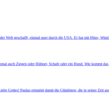
der Welt geschafft, einmal quer durch die USA. Er hat mit Hitze, Win
chmal auch Ziegen oder Hühner, Schafe oder ein Hund. Wie kommt das 
ebe Gottes! Paulus ermutigt damit die Gläubigen, die in seiner Zeit a