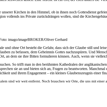
 unserer Kirchen in den Himmel, ob in ihnen noch Gottesdienst gefeiert
ion vollends ins Private zurückdrängen wollen, sind die Kirchengebäu
g. Foto: imago/imageBROKER/Oliver Gerhard
und ohne Ort besteht die Gefahr, dass sich der Glaube still und leise
Glauben zu befassen, dem Geheimnis Gottes nachzuspüren. Und Mensche
rt, an dem sie ihre Bitten formulieren können. Auch, wenn sie vielleic
esuchen. So trifft man in den berühmten Kathedralen der anglikanische
sprechen sie an und bieten sich an, Fragen zu beantworten. Manchmal e
ichkeit und ihrem Engagement – ein kleines Glaubenszeugnis einer fin
alem sind wir weit entfernt. Noch brauchen wir Orte, die uns mit einer 