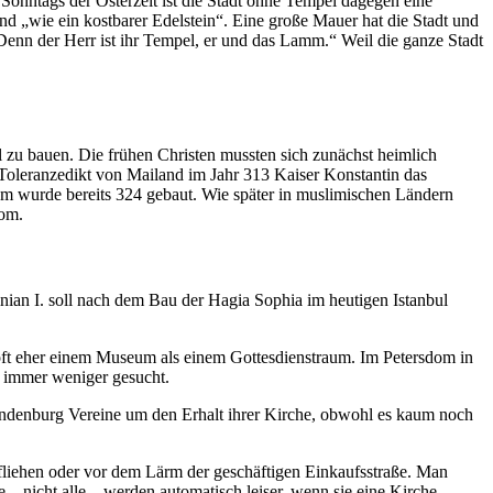
 Sonntags der Osterzeit ist die Stadt ohne Tempel dagegen eine
nd „wie ein kostbarer Edelstein“. Eine große Mauer hat die Stadt und
 „Denn der Herr ist ihr Tempel, er und das Lamm.“ Weil die ganze Stadt
 zu bauen. Die frühen Christen mussten sich zunächst heimlich
Toleranzedikt von Mailand im Jahr 313 Kaiser Konstantin das
 Rom wurde bereits 324 gebaut. Wie später in muslimischen Ländern
Rom.
inian I. soll nach dem Bau der Hagia Sophia im heutigen Istanbul
oft eher einem Museum als einem Gottesdienstraum. Im Petersdom in
e immer weniger gesucht.
ndenburg Vereine um den Erhalt ihrer Kirche, obwohl es kaum noch
fliehen oder vor dem Lärm der geschäftigen Einkaufsstraße. Man
e – nicht alle – werden automatisch leiser, wenn sie eine Kirche