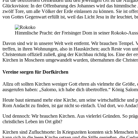
Für die betroffenen Gemeinden und den jeweiligen Ort ist die Aufgabe
Glücksvision: In der Offenbarung des Johannes wird das himmlische Je
zwölf Tore, um alle Völker der Erde einlassen zu können. Sie ist offe
von Gottes Gegenwart erfüllt ist, weil das Licht Jesu in ihr leuchtet, b
Himmlische Pracht: der Freisinger Dom in seiner Rokoko-Au
Davon sind wir in unserer Welt weit entfernt. Wir brauchen Tempel.
treffen, in ihren Wohnungen, also in Hauskirchen; auch Reste von 
Christentum offiziell zuließ, ging der Kirchbau richtig los. Eine der
Kirchen in Moscheen umgewandelt wurden, übernahmen die Christen
Vereine sorgen für Dorfkirchen
Allzu oft sollten Kirchen weniger Gott ehren als vielmehr die Größe,
ausgerufen haben: „Salomo, ich habe dich übertroffen.“ König Salomo
Heute baut niemand mehr eine Kirche, um seine wirtschaftliche und 
Rom Andacht zu finden, ist gar nicht so einfach. Und dort, wo Andac
Und dennoch: Wir brauchen Kirchen. Aus vielerlei Gründen. So präg
christliches Leben im Ort gibt?
Kirchen sind Zufluchtsorte: In Kriegszeiten konnten sich Menschen 
kann sich in die leere Kirche setzen und die Stille genießen, die Geda