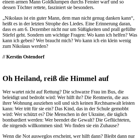
einem armen Mann Goldklumpen durchs Fenster warf und so
dessen Töchter rettete, fasziniert sie besonders.
„Nikolaus ist ein guter Mann, dem man nicht genug danken kann“,
heißt es in der letzten Strophe des Liedes. Eine Erinnerung daran,
dass es am 6. Dezember nicht nur um Süßigkeiten und prall gefüllte
Stiefel geht. Sondern um wichtige Fragen: Wo kann ich helfen? Was
kann ich geben? Wer braucht mich? Wo kann ich ein klein wenig
zum Nikolaus werden?
// Kerstin Ostendorf
Oh Heiland, reiß die Himmel auf
Wer wartet nicht auf Rettung? Die schwarze Frau im Bus, die
beleidigt und bedroht wird: Wer hilft ihr? Die Rentnerin, die aus
ihrer Wohnung ausziehen soll und sich keinen Rechtsanwalt leisten
kann: Wer tritt für sie ein? Das Kind, das in der Schule gemobbt
wird: Wer schützt es? Die Menschen in der Ukraine, die täglich
bombardiert werden: Wer beendet die Gewalt? Die Geflüchteten,
die nirgends willkommen sind: Wo finden sie ein Zuhause?
Wenn die Not ausweglos erscheint, wer hilft dann? Bleibt dann nur