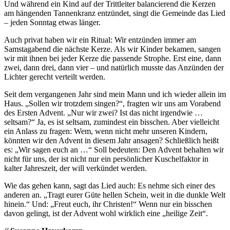
Und während ein Kind auf der Trittleiter balancierend die Kerzen
am hängenden Tannenkranz entzündet, singt die Gemeinde das Lied
– jeden Sonntag etwas länger.
Auch privat haben wir ein Ritual: Wir entzünden immer am
Samstagabend die nächste Kerze. Als wir Kinder bekamen, sangen
wir mit ihnen bei jeder Kerze die passende Strophe. Erst eine, dann
zwei, dann drei, dann vier – und natürlich musste das Anzünden der
Lichter gerecht verteilt werden.
Seit dem vergangenen Jahr sind mein Mann und ich wieder allein im
Haus. „Sollen wir trotzdem singen?“, fragten wir uns am Vorabend
des Ersten Advent. „Nur wir zwei? Ist das nicht irgendwie …
seltsam?“ Ja, es ist seltsam, zumindest ein bisschen. Aber vielleicht
ein Anlass zu fragen: Wem, wenn nicht mehr unseren Kindern,
könnten wir den Advent in diesem Jahr ansagen? Schließlich heißt
es: „Wir sagen euch an …“ Soll bedeuten: Den Advent behalten wir
nicht für uns, der ist nicht nur ein persönlicher Kuschelfaktor in
kalter Jahreszeit, der will verkündet werden.
Wie das gehen kann, sagt das Lied auch: Es nehme sich einer des
anderen an. „Tragt eurer Güte hellen Schein, weit in die dunkle Welt
hinein.“ Und: „Freut euch, ihr Christen!“ Wenn nur ein bisschen
davon gelingt, ist der Advent wohl wirklich eine „heilige Zeit“.