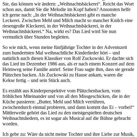
Sie, das können wir ändern: „Weihnachtsbäckerei“. Reicht das Wort
schon aus, damit Sie die Melodie im Kopf haben? Ansonsten helfe
ich gerne nach: „In der Weihnachtsbäckerei gibt es manche
Leckerei. Zwischen Mehl und Milch macht so mancher Knilch eine
riesengroße Kleckerei, in der Weihnachtsbäckerei, in der
Weihnachtsbäckerei.“ Na, wirkt es? Das Lied wird Sie nun
vermutlich über Stunden begleiten.
So wie mich, wenn meine fünfjährige Tochter in der Adventszeit
zum hundertsten Mal weihnachtliche Kinderlieder hört – und
natürlich auch diesen Klassiker von Rolf Zuckowski. Er dachte sich
das Lied im Dezember 1986 aus, als er nach einem Konzert auf dem
Heimweg seine Familie anrief. Seine Frau sagte ihm, dass sie gerade
Plätzchen backen. Als Zuckowski zu Hause ankam, waren die
Kekse fertig – und sein Stück auch.
Es erzählt aus Kinderperspektive vom Plätzchenbacken, vom
fröhlichen Miteinander und von all den Missgeschicken, die in der
Küche passieren: „Butter, Mehl und Milch verrühren,
zwischendurch einmal probieren, und dann kommt das Ei – vorbei!“
Mittlerweile gehört das Lied zu den meistgespielten deutschen
Weihnachtsliedern, es ist sogar als Musical auf die Bühne gebracht
worden.
Ich gebe zu: Wäre da nicht meine Tochter und ihre Liebe zur Musik,