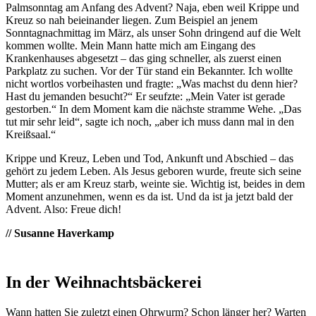
Palmsonntag am Anfang des Advent? Naja, eben weil Krippe und
Kreuz so nah beieinander liegen. Zum Beispiel an jenem
Sonntagnachmittag im März, als unser Sohn dringend auf die Welt
kommen wollte. Mein Mann hatte mich am Eingang des
Krankenhauses abgesetzt – das ging schneller, als zuerst einen
Parkplatz zu suchen. Vor der Tür stand ein Bekannter. Ich wollte
nicht wortlos vorbeihasten und fragte: „Was machst du denn hier?
Hast du jemanden besucht?“ Er seufzte: „Mein Vater ist gerade
gestorben.“ In dem Moment kam die nächste stramme Wehe. „Das
tut mir sehr leid“, sagte ich noch, „aber ich muss dann mal in den
Kreißsaal.“
Krippe und Kreuz, Leben und Tod, Ankunft und Abschied – das
gehört zu jedem Leben. Als Jesus geboren wurde, freute sich seine
Mutter; als er am Kreuz starb, weinte sie. Wichtig ist, beides in dem
Moment anzunehmen, wenn es da ist. Und da ist ja jetzt bald der
Advent. Also: Freue dich!
// Susanne Haverkamp
In der Weihnachtsbäckerei
Wann hatten Sie zuletzt einen Ohrwurm? Schon länger her? Warten