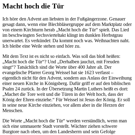
Macht hoch die Tür
Ich höre den Advent am liebsten in der Fußgängerzone. Genauer
gesagt dann, wenn eine Blechbläsergruppe auf dem Marktplatz oder
von einem Kirchturm herab „Macht hoch die Tür“ spielt. Das Lied
im beschwingten Sechsvierteltakt klingt im dunklen Herbstgrau
unerwartet. Es verkündet: Da kommt noch was. Weihnachten naht.
Ich bleibe eine Weile stehen und höre zu.
Mit dem Text ist es nicht so einfach. Was soll das bloß heißen:
„Macht hoch die Tür“? Und „Derhalben jauchzt, mit Freuden
singt“? Tatsächlich sind die Worte über 400 Jahre alt. Der
evangelische Pfarrer Georg Weissel hat sie 1623 verfasst –
eigentlich nicht für den Advent, sondern aus Anlass der Einweihung
einer neuen Kirche in Königsberg. Dafür griff er auf den biblischen
Psalm 24 zurück. In der Übersetzung Martin Luthers heißt es dort:
„Machet die Tore weit und die Türen in der Welt hoch, dass der
König der Ehren einziehe.“ Für Weissel ist Jesus der König. Er soll
in seine neue Kirche einziehen, vor allem aber in die Herzen der
Menschen.
Die Worte „Macht hoch die Tür“ werden verständlich, wenn man
sich eine ummauerte Stadt vorstellt. Wächter ziehen schwere
Burgtore nach oben, um den Landesherrn und sein Gefolge