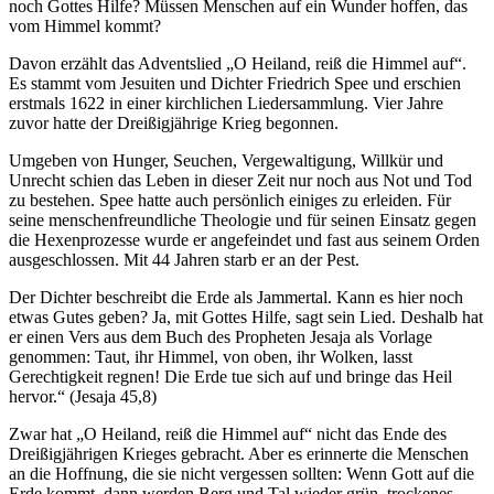
noch Gottes Hilfe? Müssen Menschen auf ein Wunder hoffen, das
vom Himmel kommt?
Davon erzählt das Adventslied „O Heiland, reiß die Himmel auf“.
Es stammt vom Jesuiten und Dichter Friedrich Spee und erschien
erstmals 1622 in einer kirchlichen Liedersammlung. Vier Jahre
zuvor hatte der Dreißigjährige Krieg begonnen.
Umgeben von Hunger, Seuchen, Vergewaltigung, Willkür und
Unrecht schien das Leben in dieser Zeit nur noch aus Not und Tod
zu bestehen. Spee hatte auch persönlich einiges zu erleiden. Für
seine menschenfreundliche Theologie und für seinen Einsatz gegen
die Hexenprozesse wurde er angefeindet und fast aus seinem Orden
ausgeschlossen. Mit 44 Jahren starb er an der Pest.
Der Dichter beschreibt die Erde als Jammertal. Kann es hier noch
etwas Gutes geben? Ja, mit Gottes Hilfe, sagt sein Lied. Deshalb hat
er einen Vers aus dem Buch des Propheten Jesaja als Vorlage
genommen: Taut, ihr Himmel, von oben, ihr Wolken, lasst
Gerechtigkeit regnen! Die Erde tue sich auf und bringe das Heil
hervor.“ (Jesaja 45,8)
Zwar hat „O Heiland, reiß die Himmel auf“ nicht das Ende des
Dreißigjährigen Krieges gebracht. Aber es erinnerte die Menschen
an die Hoffnung, die sie nicht vergessen sollten: Wenn Gott auf die
Erde kommt, dann werden Berg und Tal wieder grün, trockenes