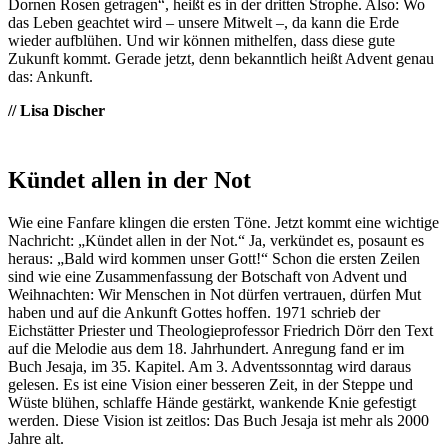
Dornen Rosen getragen“, heißt es in der dritten Strophe. Also: Wo
das Leben geachtet wird – unsere Mitwelt –, da kann die Erde
wieder aufblühen. Und wir können mithelfen, dass diese gute
Zukunft kommt. Gerade jetzt, denn bekanntlich heißt Advent genau
das: Ankunft.
// Lisa Discher
Kündet allen in der Not
Wie eine Fanfare klingen die ersten Töne. Jetzt kommt eine wichtige
Nachricht: „Kündet allen in der Not.“ Ja, verkündet es, posaunt es
heraus: „Bald wird kommen unser Gott!“ Schon die ersten Zeilen
sind wie eine Zusammenfassung der Botschaft von Advent und
Weihnachten: Wir Menschen in Not dürfen vertrauen, dürfen Mut
haben und auf die Ankunft Gottes hoffen. 1971 schrieb der
Eichstätter Priester und Theologieprofessor Friedrich Dörr den Text
auf die Melodie aus dem 18. Jahrhundert. Anregung fand er im
Buch Jesaja, im 35. Kapitel. Am 3. Adventssonntag wird daraus
gelesen. Es ist eine Vision einer besseren Zeit, in der Steppe und
Wüste blühen, schlaffe Hände gestärkt, wankende Knie gefestigt
werden. Diese Vision ist zeitlos: Das Buch Jesaja ist mehr als 2000
Jahre alt.