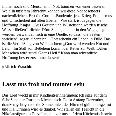
Immer noch sind Menschen in Not, träumen von einer besseren
Welt. In unserem Jahrzehnt können wir diese Not besonders
nachvollziehen. Erst die Corona-Pandemie, jetzt Krieg, Populismus
und Unsicherheit auf allen Ebenen. Wie stark ist dagegen die
Hoffnung Jesajas. „Aus Gestein und Wüstensand werden frische
Wasser fließen“, dichtet Dörr. Steine, die mir in den Weg gelegt
werden, verwandeln sich in eine Quelle, so dass „die Saaten
sprießen“, sogar „überreich“. Gott schenkt ein Leben in Fülle. Das
ist die Verheißung von Weihnachten: „Gott wird wenden Not und
Leid.“ Im Stall von Betlehem kommt der Retter zur Welt. „Allen
Menschen wird zuteil Gottes Heil.“ Kann man adventliche
Hoffnung besser zusammenfassen?
// Ulrich Waschki
Lasst uns froh und munter sein
Das Lied weckt in mir Kindheitserinnerungen: Ich sitze auf dem
Schoß meiner Oma am Küchentisch. Es ist Anfang Dezember,
draußen geht gerade die Sonne unter, der Himmel glüht orange, rot
und lila. Drinnen wird es dunkel. Wir stellen ein Teelicht in die
Nikolausfigur aus Porzellan, die vor uns auf dem Küchentisch steht.