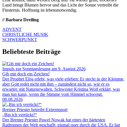
Land bringt Blumen hervor und das Licht der Sonne vertreibt die
Finsternis. Hoffnung ist lebensnotwendig.
// Barbara Dreiling
ADVENT
CHRISTLICHE MUSIK
SCHWERPUNKT
Beliebteste Beiträge
Impuls zur Sonntagslesung am 9. August 2026
Gib mir doch ein Zeichen!
Der Prophet Elija erlebt, was viele erleben: Er steckt in der Klemme,
aber Gott redet nicht mit ihm – zumindest nicht so, wie er es
erwartet: mit Naturgewalten. Schwester Kristina Wolf erklärt, was
man tun kann, wenn die Stimme vom Himmel schweigt.
08.08.2026
Bremer Priester betreibt Extremsport
„Bin ich verrückt?“
Der Bremer Priester Pawel Nowak hat eines der härtesten
Radrennen der Welt geschafft, einmal quer durch die USA. Er hat