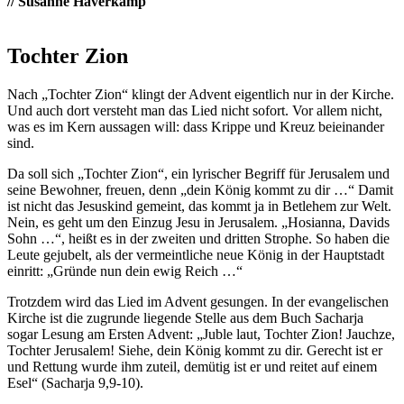
// Susanne Haverkamp
Tochter Zion
Nach „Tochter Zion“ klingt der Advent eigentlich nur in der Kirche.
Und auch dort versteht man das Lied nicht sofort. Vor allem nicht,
was es im Kern aussagen will: dass Krippe und Kreuz beieinander
sind.
Da soll sich „Tochter Zion“, ein lyrischer Begriff für Jerusalem und
seine Bewohner, freuen, denn „dein König kommt zu dir …“ Damit
ist nicht das Jesuskind gemeint, das kommt ja in Betlehem zur Welt.
Nein, es geht um den Einzug Jesu in Jerusalem. „Hosianna, Davids
Sohn …“, heißt es in der zweiten und dritten Strophe. So haben die
Leute gejubelt, als der vermeintliche neue König in der Hauptstadt
einritt: „Gründe nun dein ewig Reich …“
Trotzdem wird das Lied im Advent gesungen. In der evangelischen
Kirche ist die zugrunde liegende Stelle aus dem Buch Sacharja
sogar Lesung am Ersten Advent: „Juble laut, Tochter Zion! Jauchze,
Tochter Jerusalem! Siehe, dein König kommt zu dir. Gerecht ist er
und Rettung wurde ihm zuteil, demütig ist er und reitet auf einem
Esel“ (Sacharja 9,9-10).