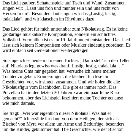
Das Licht zaubert Schattenspiele auf Tisch und Wand. Zusammen
singen wir: „Lasst uns froh und munter sein und uns recht von
Herzen freun!“ Besonders laut singen wir das „Lustig, lustig,
tralalalala“, und wir klatschen im Rhythmus dazu.
Das Lied gehört für mich untrennbar zum Nikolaustag. Es ist keine
großartige musikalische Komposition, sondern ein schlichtes
Volkslied. Vermutlich ist es im 19. Jahrhundert entstanden. Das Lied
lässt sich keinem Komponisten oder Musiker eindeutig zuordnen. Es
wird einfach seit Generationen weitergetragen.
So singe ich es heute mit meiner Tochter: „Dann stell‘ ich den Teller
auf, Nikolaus legt gewiss was drauf. Lustig, lustig, tralalalala …“
Was meine Oma mir gegeben hat, versuche ich heute meiner
Tochter zu geben: Erinnerungen, die bleiben. Ich lese ihr
Geschichten vor, wir singen zusammen. Und wir holen die alte
Nikolausfigur vom Dachboden. Die gibt es immer noch. Das
Porzellan hat in den letzten 30 Jahren zwar ein paar feine Risse
bekommen, aber das Lichtspiel fasziniert meine Tochter genauso
wie mich damals.
Sie fragt: „Wer war eigentlich dieser Nikolaus? Was hat er
gemacht?“ Ich erzähle ihr dann von dem Heiligen, der sich als
Bischof von Myra vor allem um Arme und Bedürftige, besonders
um die Kinder, gekümmert hat. Die Geschichte, wie der Bischof