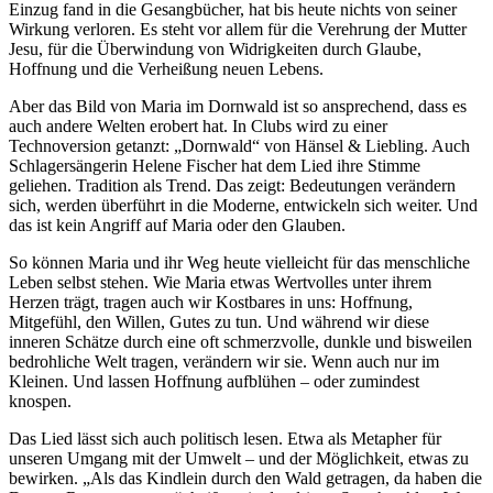
Einzug fand in die Gesangbücher, hat bis heute nichts von seiner
Wirkung verloren. Es steht vor allem für die Verehrung der Mutter
Jesu, für die Überwindung von Widrigkeiten durch Glaube,
Hoffnung und die Verheißung neuen Lebens.
Aber das Bild von Maria im Dornwald ist so ansprechend, dass es
auch andere Welten erobert hat. In Clubs wird zu einer
Technoversion getanzt: „Dornwald“ von Hänsel & Liebling. Auch
Schlagersängerin Helene Fischer hat dem Lied ihre Stimme
geliehen. Tradition als Trend. Das zeigt: Bedeutungen verändern
sich, werden überführt in die Moderne, entwickeln sich weiter. Und
das ist kein Angriff auf Maria oder den Glauben.
So können Maria und ihr Weg heute vielleicht für das menschliche
Leben selbst stehen. Wie Maria etwas Wertvolles unter ihrem
Herzen trägt, tragen auch wir Kostbares in uns: Hoffnung,
Mitgefühl, den Willen, Gutes zu tun. Und während wir diese
inneren Schätze durch eine oft schmerzvolle, dunkle und bisweilen
bedrohliche Welt tragen, verändern wir sie. Wenn auch nur im
Kleinen. Und lassen Hoffnung aufblühen – oder zumindest
knospen.
Das Lied lässt sich auch politisch lesen. Etwa als Metapher für
unseren Umgang mit der Umwelt – und der Möglichkeit, etwas zu
bewirken. „Als das Kindlein durch den Wald getragen, da haben die