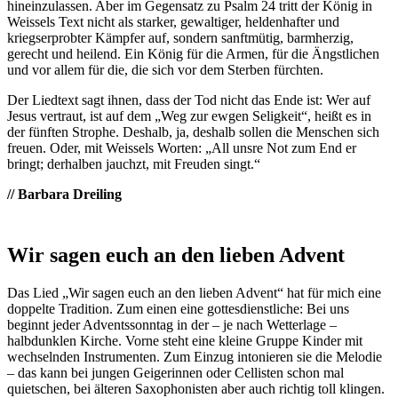
hineinzulassen. Aber im Gegensatz zu Psalm 24 tritt der König in
Weissels Text nicht als starker, gewaltiger, heldenhafter und
kriegserprobter Kämpfer auf, sondern sanftmütig, barmherzig,
gerecht und heilend. Ein König für die Armen, für die Ängstlichen
und vor allem für die, die sich vor dem Sterben fürchten.
Der Liedtext sagt ihnen, dass der Tod nicht das Ende ist: Wer auf
Jesus vertraut, ist auf dem „Weg zur ewgen Seligkeit“, heißt es in
der fünften Strophe. Deshalb, ja, deshalb sollen die Menschen sich
freuen. Oder, mit Weissels Worten: „All unsre Not zum End er
bringt; derhalben jauchzt, mit Freuden singt.“
// Barbara Dreiling
Wir sagen euch an den lieben Advent
Das Lied „Wir sagen euch an den lieben Advent“ hat für mich eine
doppelte Tradition. Zum einen eine gottesdienstliche: Bei uns
beginnt jeder Adventssonntag in der – je nach Wetterlage –
halbdunklen Kirche. Vorne steht eine kleine Gruppe Kinder mit
wechselnden Instrumenten. Zum Einzug intonieren sie die Melodie
– das kann bei jungen Geigerinnen oder Cellisten schon mal
quietschen, bei älteren Saxophonisten aber auch richtig toll klingen.