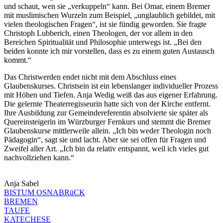
und schaut, wen sie „verkuppeln“ kann. Bei Omar, einem Bremer
mit muslimischen Wurzeln zum Beispiel, „unglaublich gebildet, mit
vielen theologischen Fragen“, ist sie fündig geworden. Sie fragte
Christoph Lubberich, einen Theologen, der vor allem in den
Bereichen Spiritualität und Philosophie unterwegs ist. „Bei den
beiden konnte ich mir vorstellen, dass es zu einem guten Austausch
kommt.“
Das Christwerden endet nicht mit dem Abschluss eines
Glaubenskurses. Christsein ist ein lebenslanger individueller Prozess
mit Höhen und Tiefen. Anja Wedig weiß das aus eigener Erfahrung.
Die gelernte Theaterregisseurin hatte sich von der Kirche entfernt.
Ihre Ausbildung zur Gemeindereferentin absolvierte sie später als
Quereinsteigerin im Würzburger Fernkurs und stemmt die Bremer
Glaubenskurse mittlerweile allein. „Ich bin weder Theologin noch
Pädagogin“, sagt sie und lacht. Aber sie sei offen für Fragen und
Zweifel aller Art. „Ich bin da relativ entspannt, weil ich vieles gut
nachvollziehen kann.“
Anja Sabel
BISTUM OSNABRüCK
BREMEN
TAUFE
KATECHESE