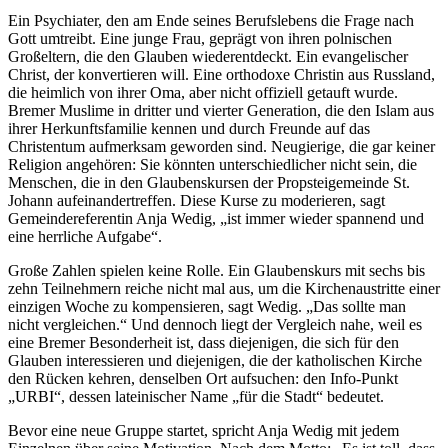
Ein Psychiater, den am Ende seines Berufslebens die Frage nach
Gott umtreibt. Eine junge Frau, geprägt von ihren polnischen
Großeltern, die den Glauben wiederentdeckt. Ein evangelischer
Christ, der konvertieren will. Eine orthodoxe Christin aus Russland,
die heimlich von ihrer Oma, aber nicht offiziell getauft wurde.
Bremer Muslime in dritter und vierter Generation, die den Islam aus
ihrer Herkunftsfamilie kennen und durch Freunde auf das
Christentum aufmerksam geworden sind. Neugierige, die gar keiner
Religion angehören: Sie könnten unterschiedlicher nicht sein, die
Menschen, die in den Glaubenskursen der Propsteigemeinde St.
Johann aufeinandertreffen. Diese Kurse zu moderieren, sagt
Gemeindereferentin Anja Wedig, „ist immer wieder spannend und
eine herrliche Aufgabe“.
Große Zahlen spielen keine Rolle. Ein Glaubenskurs mit sechs bis
zehn Teilnehmern reiche nicht mal aus, um die Kirchenaustritte einer
einzigen Woche zu kompensieren, sagt Wedig. „Das sollte man
nicht vergleichen.“ Und dennoch liegt der Vergleich nahe, weil es
eine Bremer Besonderheit ist, dass diejenigen, die sich für den
Glauben interessieren und diejenigen, die der katholischen Kirche
den Rücken kehren, denselben Ort aufsuchen: den Info-Punkt
„URBI“, dessen lateinischer Name „für die Stadt“ bedeutet.
Bevor eine neue Gruppe startet, spricht Anja Wedig mit jedem