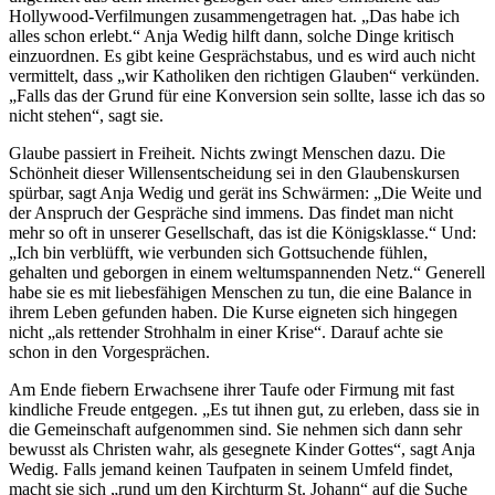
Hollywood-Verfilmungen zusammengetragen hat. „Das habe ich
alles schon erlebt.“ Anja Wedig hilft dann, solche Dinge kritisch
einzuordnen. Es gibt keine Gesprächstabus, und es wird auch nicht
vermittelt, dass „wir Katholiken den richtigen Glauben“ verkünden.
„Falls das der Grund für eine Konversion sein sollte, lasse ich das so
nicht stehen“, sagt sie.
Glaube passiert in Freiheit. Nichts zwingt Menschen dazu. Die
Schönheit dieser Willensentscheidung sei in den Glaubenskursen
spürbar, sagt Anja Wedig und gerät ins Schwärmen: „Die Weite und
der Anspruch der Gespräche sind immens. Das findet man nicht
mehr so oft in unserer Gesellschaft, das ist die Königsklasse.“ Und:
„Ich bin verblüfft, wie verbunden sich Gottsuchende fühlen,
gehalten und geborgen in einem weltumspannenden Netz.“ Generell
habe sie es mit liebesfähigen Menschen zu tun, die eine Balance in
ihrem Leben gefunden haben. Die Kurse eigneten sich hingegen
nicht „als rettender Strohhalm in einer Krise“. Darauf achte sie
schon in den Vorgesprächen.
Am Ende fiebern Erwachsene ihrer Taufe oder Firmung mit fast
kindliche Freude entgegen. „Es tut ihnen gut, zu erleben, dass sie in
die Gemeinschaft aufgenommen sind. Sie nehmen sich dann sehr
bewusst als Christen wahr, als gesegnete Kinder Gottes“, sagt Anja
Wedig. Falls jemand keinen Taufpaten in seinem Umfeld findet,
macht sie sich „rund um den Kirchturm St. Johann“ auf die Suche