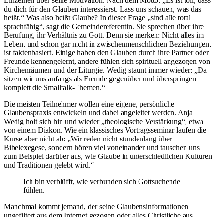
Einzelnen über seine Motivation. Nach dem Motto: „Es ist toll, dass
du dich für den Glauben interessierst. Lass uns schauen, was das
heißt.“ Was also heißt Glaube? In dieser Frage „sind alle total
sprachfähig“, sagt die Gemeindereferentin. Sie sprechen über ihre
Berufung, ihr Verhältnis zu Gott. Denn sie merken: Nicht alles im
Leben, und schon gar nicht in zwischenmenschlichen Beziehungen,
ist faktenbasiert. Einige haben den Glauben durch ihre Partner oder
Freunde kennengelernt, andere fühlen sich spirituell angezogen von
Kirchenräumen und der Liturgie. Wedig staunt immer wieder: „Da
sitzen wir uns anfangs als Fremde gegenüber und überspringen
komplett die Smalltalk-Themen.“
Die meisten Teilnehmer wollen eine eigene, persönliche
Glaubenspraxis entwickeln und dabei angeleitet werden. Anja
Wedig holt sich hin und wieder „theologische Verstärkung“, etwa
von einem Diakon. Wie ein klassisches Vortragsseminar laufen die
Kurse aber nicht ab: „Wir reden nicht stundenlang über
Bibelexegese, sondern hören viel voneinander und tauschen uns
zum Beispiel darüber aus, wie Glaube in unterschiedlichen Kulturen
und Traditionen gelebt wird.“
Ich bin verblüfft, wie verbunden sich Gottsuchende
fühlen.
Manchmal kommt jemand, der seine Glaubensinformationen
ungefiltert aus dem Internet gezogen oder alles Christliche aus