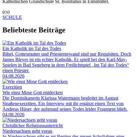
Katholischen Grundschule St. Bonifatius in Eimsbüttel.
(cs)
SCHULE
Beliebteste Beiträge
Ein Katholik im Tal des Todes
Bibel, Gottesmutter und Priestergewand sind nur Requisiten. Doch
James Bleyer ist ein echter Katholik. Er spielt bei den Karl-May-
Spielen in Bad Segeberg in dem Freilichtspiel „Im Tal des Todes“
einen Priester.
04.08.2026
Exerzitien
Wie einst Mose Gott entdecken
Die Dominikanerin Klarissa Watermann begleitet im August
Straßenexerzitien. Ein Interview mit ihr ergänzt einen Text von
Andreas Hüser, der aufgrund seines Todes leider Fragment blieb.
04.08.2026
Christlicher Religionsunterricht
Niedersachsen geht voran
In Niedersachsen gibt es mi Beginn des neuen Schuljahres eine