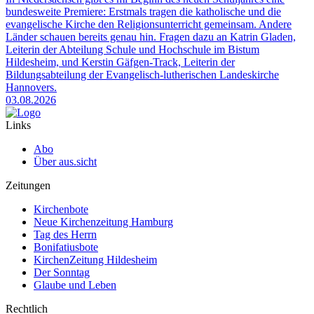
bundesweite Premiere: Erstmals tragen die katholische und die
evangelische Kirche den Religionsunterricht gemeinsam. Andere
Länder schauen bereits genau hin. Fragen dazu an Katrin Gladen,
Leiterin der Abteilung Schule und Hochschule im Bistum
Hildesheim, und Kerstin Gäfgen-Track, Leiterin der
Bildungsabteilung der Evangelisch-lutherischen Landeskirche
Hannovers.
03.08.2026
Links
Abo
Über aus.sicht
Zeitungen
Kirchenbote
Neue Kirchenzeitung Hamburg
Tag des Herrn
Bonifatiusbote
KirchenZeitung Hildesheim
Der Sonntag
Glaube und Leben
Rechtlich