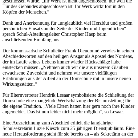
geschlossen wurde. „Ihr Werk ist nicht abgeschlossen, nur weil die
Tür des Gebäudes abgeschlossen ist. Ihr Werk wirkt fort in den
Köpfen der Menschen.“
Dank und Anerkennung für „unglaublich viel Herzblut und großen
persönlichen Einsatz an der Seite der Kinder und Jugendlichen“
sprach Schul-Abteilungsleiter Christopher Haep beim
anschließenden Empfang aus.
Der kommissarische Schulleiter Frank Dieudonné verwies in seinen
Abschiedsworten auf den heiligen Ansgar als Apostel des Nordens,
der im Laufe seines Lebens immer wieder Rückschläge habe
einstecken müssen. „Nehmen auch wir die aus unserem Glauben
erwachsene Zuversicht und nehmen wir unsere vielfältigen
Erfahrungen aus der Arbeit an der Domschule mit in unsere neuen
Wirkungsstätten.“
Für Elternvertreter Hendrik Lesaar symbolisierte die Schließung der
Domschule eine mangelnde Wertschätzung der Bistumsleitung für
die eigene Tradition. „Viele Eltern hätten hier gern noch ihre Kinder
angemeldet. Das ist nun leider nicht mehr möglich“, so Lesaar.
Eine Auszeichnung zum Abschied erhielt die langjährige
Schulsekretärin Luzie Kieszk zum 25-jährigen Dienstjubiläum. Eine
neue Herausforderung steht für sie bereits an – als Sekretärin an der