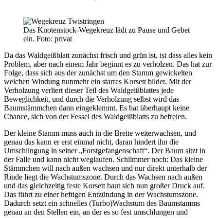
Das Knotenstock-Wegekreuz lädt zu Pause und Gebet
ein. Foto: privat
Da das Waldgeißblatt zunächst frisch und grün ist, ist dass alles kein
Problem, aber nach einem Jahr beginnt es zu verholzen. Das hat zur
Folge, dass sich aus der zunächst um den Stamm gewickelten
weichen Windung nunmehr ein starres Korsett bildet. Mit der
Verholzung verliert dieser Teil des Waldgeißblattes jede
Beweglichkeit, und durch die Verholzung selbst wird das
Baumstämmchen dann eingeklemmt. Es hat überhaupt keine
Chance, sich von der Fessel des Waldgeißblatts zu befreien.
Der kleine Stamm muss auch in die Breite weiterwachsen, und
genau das kann er erst einmal nicht, daran hindert ihn die
Umschlingung in seiner „Forstgefangenschaft“. Der Baum sitzt in
der Falle und kann nicht weglaufen. Schlimmer noch: Das kleine
Stämmchen will nach außen wachsen und nur direkt unterhalb der
Rinde liegt die Wachstumszone. Durch das Wachsen nach außen
und das gleichzeitig feste Korsett baut sich nun großer Druck auf.
Das führt zu einer heftigen Entzündung in der Wachstumszone.
Dadurch setzt ein schnelles (Turbo)Wachstum des Baumstamms
genau an den Stellen ein, an der es so fest umschlungen und