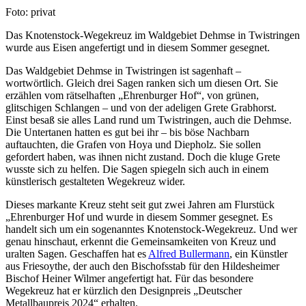
Nachweis
Foto: privat
Caption
Das Knotenstock-Wegekreuz im Waldgebiet Dehmse in Twistringen
wurde aus Eisen angefertigt und in diesem Sommer gesegnet.
Das Waldgebiet Dehmse in Twistringen ist sagenhaft –
wortwörtlich. Gleich drei Sagen ranken sich um diesen Ort. Sie
erzählen vom rätselhaften „Ehrenburger Hof“, von grünen,
glitschigen Schlangen – und von der adeligen Grete Grabhorst.
Einst besaß sie alles Land rund um Twistringen, auch die Dehmse.
Die Untertanen hatten es gut bei ihr – bis böse Nachbarn
auftauchten, die Grafen von Hoya und Diepholz. Sie sollen
gefordert haben, was ihnen nicht zustand. Doch die kluge Grete
wusste sich zu helfen. Die Sagen spiegeln sich auch in einem
künstlerisch gestalteten Wegekreuz wider.
Dieses markante Kreuz steht seit gut zwei Jahren am Flurstück
„Ehrenburger Hof und wurde in diesem Sommer gesegnet. Es
handelt sich um ein sogenanntes Knotenstock-Wegekreuz. Und wer
genau hinschaut, erkennt die Gemeinsamkeiten von Kreuz und
uralten Sagen. Geschaffen hat es
Alfred Bullermann
, ein Künstler
aus Friesoythe, der auch den Bischofsstab für den Hildesheimer
Bischof Heiner Wilmer angefertigt hat. Für das besondere
Wegekreuz hat er kürzlich den Designpreis „Deutscher
Metallbaupreis 2024“ erhalten.