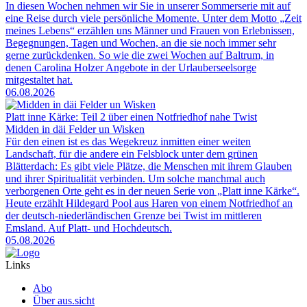
In diesen Wochen nehmen wir Sie in unserer Sommerserie mit auf
eine Reise durch viele persönliche Momente. Unter dem Motto „Zeit
meines Lebens“ erzählen uns Männer und Frauen von Erlebnissen,
Begegnungen, Tagen und Wochen, an die sie noch immer sehr
gerne zurückdenken. So wie die zwei Wochen auf Baltrum, in
denen Carolina Holzer Angebote in der Urlauberseelsorge
mitgestaltet hat.
06.08.2026
Platt inne Kärke: Teil 2 über einen Notfriedhof nahe Twist
Midden in däi Felder un Wisken
Für den einen ist es das Wegekreuz inmitten einer weiten
Landschaft, für die andere ein Felsblock unter dem grünen
Blätterdach: Es gibt viele Plätze, die Menschen mit ihrem Glauben
und ihrer Spiritualität verbinden. Um solche manchmal auch
verborgenen Orte geht es in der neuen Serie von „Platt inne Kärke“.
Heute erzählt Hildegard Pool aus Haren von einem Notfriedhof an
der deutsch-niederländischen Grenze bei Twist im mittleren
Emsland. Auf Platt- und Hochdeutsch.
05.08.2026
Links
Abo
Über aus.sicht