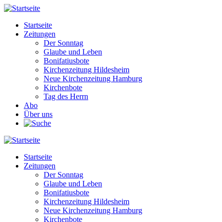
Direkt
zum
Startseite
Inhalt
Zeitungen
Main
Der Sonntag
navigation
Glaube und Leben
Bonifatiusbote
Kirchenzeitung Hildesheim
Neue Kirchenzeitung Hamburg
Kirchenbote
Tag des Herrn
Abo
Über uns
Startseite
Zeitungen
Main
Der Sonntag
navigation
Glaube und Leben
Bonifatiusbote
Kirchenzeitung Hildesheim
Neue Kirchenzeitung Hamburg
Kirchenbote