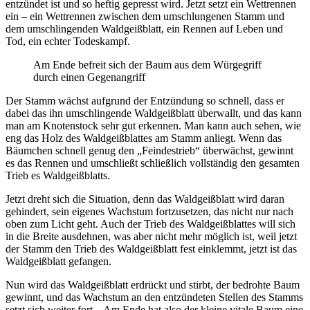
entzündet ist und so heftig gepresst wird. Jetzt setzt ein Wettrennen
ein – ein Wettrennen zwischen dem umschlungenen Stamm und
dem umschlingenden Waldgeißblatt, ein Rennen auf Leben und
Tod, ein echter Todeskampf.
Am Ende befreit sich der Baum aus dem Würgegriff
durch einen Gegenangriff
Der Stamm wächst aufgrund der Entzündung so schnell, dass er
dabei das ihn umschlingende Waldgeißblatt überwallt, und das kann
man am Knotenstock sehr gut erkennen. Man kann auch sehen, wie
eng das Holz des Waldgeißblattes am Stamm anliegt. Wenn das
Bäumchen schnell genug den „Feindestrieb“ überwächst, gewinnt
es das Rennen und umschließt schließlich vollständig den gesamten
Trieb es Waldgeißblatts.
Jetzt dreht sich die Situation, denn das Waldgeißblatt wird daran
gehindert, sein eigenes Wachstum fortzusetzen, das nicht nur nach
oben zum Licht geht. Auch der Trieb des Waldgeißblattes will sich
in die Breite ausdehnen, was aber nicht mehr möglich ist, weil jetzt
der Stamm den Trieb des Waldgeißblatt fest einklemmt, jetzt ist das
Waldgeißblatt gefangen.
Nun wird das Waldgeißblatt erdrückt und stirbt, der bedrohte Baum
gewinnt, und das Wachstum an den entzündeten Stellen des Stamms
setzt sich weiter fort. „Am Ende hat also der kleine vitale Baum eine