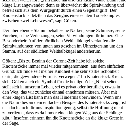
kluge List angewendet, denn es überwächst die Spiralwindung und
befreit sich aus dem Würgegriff durch einen Gegenangriff. Der
Knotenstock ist letztlich das Zeugnis eines echten Todeskampfes
zwischen zwei Lebewesen“, sagt Göken.
Der überlebende Stamm behält seine Narben, seine Schmisse, seine
Furchen, seine Verletzungen, seine Verwindungen für immer. Eine
Besonderheit: Auf der nördlichen Welthalbkugel verlaufen die
Spiralwindungen von unten aus gesehen im Uhrzeigersinn um den
Stamm, auf der südlichen Welthalbkugel andersherum.
Göken: „Bis zu Beginn der Corona-Zeit habe ich solche
Knotenstöcke immer mal wieder mitgenommen, aus dem einfachen
Grund: Ich finde seit meiner Kindheit eine sehr starke Schönheit
darin, die gewundene Form ist verwegen.“ Im Knotenstock-Kreuz
sieht Göken auch ein Symbol für die heutige Zeit: „Nicht selten
stellt sich in unserem Leben, sei es privat oder beruflich, etwas in
den Weg, das wir zunächst einmal annehmen müssen. Aber mit
einer klugen List kann man das Hindernis überwinden. Wenn uns
die Natur dies an dem einfachen Beispiel des Knotenstocks zeigt, ist
das doch auch für uns Inspiration genug, selbst die Hoffnung nicht
zu verlieren, dass es da immer einen klugen Weg aus der Schlinge
gibt.“ Insofern erinnern ihn die Knotenstöcke an die kluge Grete in
der Sage.