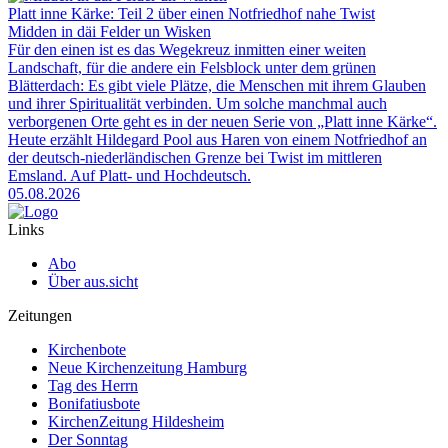
Platt inne Kärke: Teil 2 über einen Notfriedhof nahe Twist
Midden in däi Felder un Wisken
Für den einen ist es das Wegekreuz inmitten einer weiten
Landschaft, für die andere ein Felsblock unter dem grünen
Blätterdach: Es gibt viele Plätze, die Menschen mit ihrem Glauben
und ihrer Spiritualität verbinden. Um solche manchmal auch
verborgenen Orte geht es in der neuen Serie von „Platt inne Kärke“.
Heute erzählt Hildegard Pool aus Haren von einem Notfriedhof an
der deutsch-niederländischen Grenze bei Twist im mittleren
Emsland. Auf Platt- und Hochdeutsch.
05.08.2026
Links
Abo
Über aus.sicht
Zeitungen
Kirchenbote
Neue Kirchenzeitung Hamburg
Tag des Herrn
Bonifatiusbote
KirchenZeitung Hildesheim
Der Sonntag