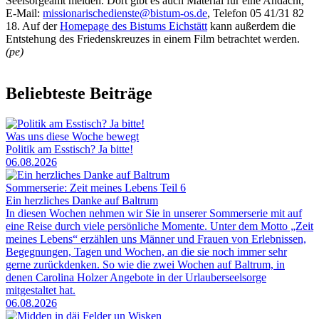
Seelsorgeamt melden. Dort gibt es auch Material für eine Andacht,
E-Mail:
missionarischedienste@bistum-os.de
, Telefon 05 41/31 82
18. Auf der
Homepage des Bistums Eichstätt
kann außerdem die
Entstehung des Friedenskreuzes in einem Film betrachtet werden.
(pe)
Beliebteste Beiträge
Was uns diese Woche bewegt
Politik am Esstisch? Ja bitte!
06.08.2026
Sommerserie: Zeit meines Lebens Teil 6
Ein herzliches Danke auf Baltrum
In diesen Wochen nehmen wir Sie in unserer Sommerserie mit auf
eine Reise durch viele persönliche Momente. Unter dem Motto „Zeit
meines Lebens“ erzählen uns Männer und Frauen von Erlebnissen,
Begegnungen, Tagen und Wochen, an die sie noch immer sehr
gerne zurückdenken. So wie die zwei Wochen auf Baltrum, in
denen Carolina Holzer Angebote in der Urlauberseelsorge
mitgestaltet hat.
06.08.2026