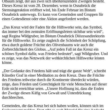
Ölbaum zeigt, der aus zwei sich überkreuzenden Zweigen besteht.
Dieses Kreuz ist vom 28. Dezember, wenn in Osnabrück die
Sternsingeraktion eröffnet wird, bis Ende Februar im Bistum
Osnabrück unterwegs. Es kann von Gemeinden und Gruppen für
einen Gottesdienst oder eine Aktion angefordert werden.
„Das Kreuz wird der Faden für die Hilfswerke sein, das Symbol,
das immer bei den zentralen Eröffnungsfeiern sichtbar sein wird“,
sagt Regina Wildgruber, im Bistum Osnabrück Diözesandirektorin
für die Hilfswerke. Es zeige zugleich die Schönheit der Schöpfung,
etwa durch goldene Früchte des Olivenbaums wie auch die
Zerbrechlichkeit des Globus. „Auf jeden Fall ist das Kreuz ein
schönes Symbol dafür, was Frieden bedeutet“, sagt Wildgruber. Und
es zeige, was das Netzwerk der weltkirchlichen Hilfswerke leisten
könne.
„Der Gedanke des Friedens hält und trägt die ganze Welt“, schreibt
Künstler Graf in einer Meditation zu dem Kreuz. Dass die Früchte
des Friedens teilweise durch die Kontinente überdeckt würden,
zeige, dass Frieden und Gerechtigkeit für viele Menschen auf dieser
Erde nicht erreichbar seien. „Unsere Hoffnung ist, dass die Enden
der Zweige diesen Käfig von Gewalt und Unterdrückung
durchbrechen.
Gemeinden, die das Kreuz bei sich haben wollen, können sich im