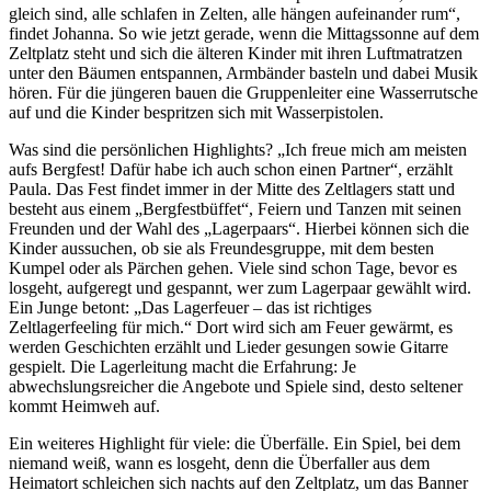
gleich sind, alle schlafen in Zelten, alle hängen aufeinander rum“,
findet Johanna. So wie jetzt gerade, wenn die Mittagssonne auf dem
Zeltplatz steht und sich die älteren Kinder mit ihren Luftmatratzen
unter den Bäumen entspannen, Armbänder basteln und dabei Musik
hören. Für die jüngeren bauen die Gruppenleiter eine Wasserrutsche
auf und die Kinder bespritzen sich mit Wasserpistolen.
Was sind die persönlichen Highlights? „Ich freue mich am meisten
aufs Bergfest! Dafür habe ich auch schon einen Partner“, erzählt
Paula. Das Fest findet immer in der Mitte des Zeltlagers statt und
besteht aus einem „Bergfestbüffet“, Feiern und Tanzen mit seinen
Freunden und der Wahl des „Lagerpaars“. Hierbei können sich die
Kinder aussuchen, ob sie als Freundesgruppe, mit dem besten
Kumpel oder als Pärchen gehen. Viele sind schon Tage, bevor es
losgeht, aufgeregt und gespannt, wer zum Lagerpaar gewählt wird.
Ein Junge betont: „Das Lagerfeuer – das ist richtiges
Zeltlagerfeeling für mich.“ Dort wird sich am Feuer gewärmt, es
werden Geschichten erzählt und Lieder gesungen sowie Gitarre
gespielt. Die Lagerleitung macht die Erfahrung: Je
abwechslungsreicher die Angebote und Spiele sind, desto seltener
kommt Heimweh auf.
Ein weiteres Highlight für viele: die Überfälle. Ein Spiel, bei dem
niemand weiß, wann es losgeht, denn die Überfaller aus dem
Heimatort schleichen sich nachts auf den Zeltplatz, um das Banner