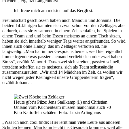
machen“, ergänzt Langenhorst.
Ich freue mich am meisten auf das Bergfest.
Freundschaft geschlossen haben auch Manouri und Johanna. Die
beiden 14-Jährigen kannten sich zwar schon vor dem Zeltlager, aber
dadurch, dass sie zusammen in einem Zelt schlafen, bei Spielen in
einem Team sind und beim Essen meistens an einem Tisch sitzen,
haben sie sich innerhalb weniger Tage weiter angefreundet. So wird
ihnen auch ohne Handy, das im Zeltlager verboten ist, nie
langweilig: „Man hat immer Gesprächsthemen, weil hier eigentlich
immer irgendetwas passiert. Jemand verliebt sich oder zwei haben
Stress“, erzählt Manouri. Dass zwei sich streiten, passiert schnell,
trotzdem schaffen sie es meistens, sich als Team selbstständig
zusammenzuraufen. „Wir sind 14 Mädchen im Zelt, da wollen wir
nicht wegen jeder Kleinigkeit unsere Gruppenleiterin fragen“,
erzählt Johanna.
Heute gibt‘s Pilze: Jens Stallkamp (l.) und Christian
Unland vom Küchenteam müssen manchmal auch 70
Kilo Kartoffeln schälen. Foto: Luzia Arlinghaus
„Was ich auch cool finde: Hier lernt man viele Leute aus anderen
Schulen kennen. Man kann leicht ins Gespräch kommen, weil alle