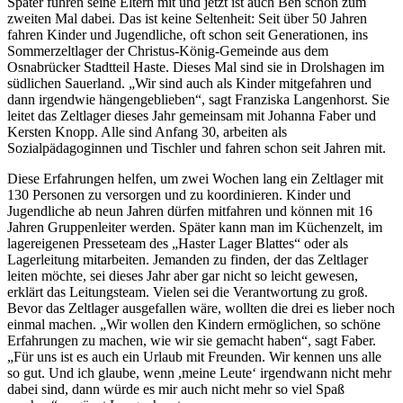
Später fuhren seine Eltern mit und jetzt ist auch Ben schon zum
zweiten Mal dabei. Das ist keine Seltenheit: Seit über 50 Jahren
fahren Kinder und Jugendliche, oft schon seit Generationen, ins
Sommerzeltlager der Christus-König-Gemeinde aus dem
Osnabrücker Stadtteil Haste. Dieses Mal sind sie in Drolshagen im
südlichen Sauerland. „Wir sind auch als Kinder mitgefahren und
dann irgendwie hängengeblieben“, sagt Franziska Langenhorst. Sie
leitet das Zeltlager dieses Jahr gemeinsam mit Johanna Faber und
Kersten Knopp. Alle sind Anfang 30, arbeiten als
Sozialpädagoginnen und Tischler und fahren schon seit Jahren mit.
Diese Erfahrungen helfen, um zwei Wochen lang ein Zeltlager mit
130 Personen zu versorgen und zu koordinieren. Kinder und
Jugendliche ab neun Jahren dürfen mitfahren und können mit 16
Jahren Gruppenleiter werden. Später kann man im Küchenzelt, im
lagereigenen Presseteam des „Haster Lager Blattes“ oder als
Lagerleitung mitarbeiten. Jemanden zu finden, der das Zeltlager
leiten möchte, sei dieses Jahr aber gar nicht so leicht gewesen,
erklärt das Leitungsteam. Vielen sei die Verantwortung zu groß.
Bevor das Zeltlager ausgefallen wäre, wollten die drei es lieber noch
einmal machen. „Wir wollen den Kindern ermöglichen, so schöne
Erfahrungen zu machen, wie wir sie gemacht haben“, sagt Faber.
„Für uns ist es auch ein Urlaub mit Freunden. Wir kennen uns alle
so gut. Und ich glaube, wenn ,meine Leute‘ irgendwann nicht mehr
dabei sind, dann würde es mir auch nicht mehr so viel Spaß