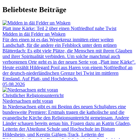
Beliebteste Beiträge
Platt inne Kärke: Teil 2 über einen Notfriedhof nahe Twist
Midden in däi Felder un Wisken
Für den einen ist es das Wegekreuz inmitten einer weiten
Landschaft, für die andere ein Felsblock unter dem grünen
Blätterdach: Es gibt viele Plätze, die Menschen mit ihrem Glauben
und ihrer Spiritualität verbinden. Um solche manchmal auch
verborgenen Orte geht es in der neuen Serie von „Platt inne Kärke“.
Heute erzählt Hildegard Pool aus Haren von einem Notfriedhof an
der deutsch-niederländischen Grenze bei Twist im mittleren
Emsland. Auf Platt- und Hochdeutsch.
05.08.2026
Christlicher Religionsunterricht
Niedersachsen geht voran
In Niedersachsen gibt es mi Beginn des neuen Schuljahres eine
bundesweite Premiere: Erstmals tragen die katholische und die
evangelische Kirche den Religionsunterricht gemeinsam. Andere
Länder schauen bereits genau hin. Fragen dazu an Katrin Gladen,
Leiterin der Abteilung Schule und Hochschule im Bistum
Hildesheim, und Kerstin Gäfgen-Track, Leiterin der