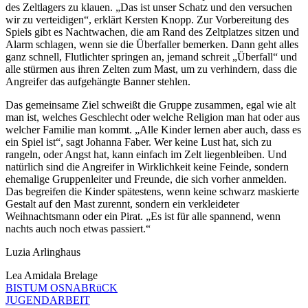
des Zeltlagers zu klauen. „Das ist unser Schatz und den versuchen
wir zu verteidigen“, erklärt Kersten Knopp. Zur Vorbereitung des
Spiels gibt es Nachtwachen, die am Rand des Zeltplatzes sitzen und
Alarm schlagen, wenn sie die Überfaller bemerken. Dann geht alles
ganz schnell, Flutlichter springen an, jemand schreit „Überfall“ und
alle stürmen aus ihren Zelten zum Mast, um zu verhindern, dass die
Angreifer das aufgehängte Banner stehlen.
Das gemeinsame Ziel schweißt die Gruppe zusammen, egal wie alt
man ist, welches Geschlecht oder welche Religion man hat oder aus
welcher Familie man kommt. „Alle Kinder lernen aber auch, dass es
ein Spiel ist“, sagt Johanna Faber. Wer keine Lust hat, sich zu
rangeln, oder Angst hat, kann einfach im Zelt liegenbleiben. Und
natürlich sind die Angreifer in Wirklichkeit keine Feinde, sondern
ehemalige Gruppenleiter und Freunde, die sich vorher anmelden.
Das begreifen die Kinder spätestens, wenn keine schwarz maskierte
Gestalt auf den Mast zurennt, sondern ein verkleideter
Weihnachtsmann oder ein Pirat. „Es ist für alle spannend, wenn
nachts auch noch etwas passiert.“
Luzia Arlinghaus
Lea Amidala Brelage
BISTUM OSNABRüCK
JUGENDARBEIT