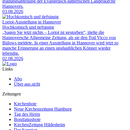
Bildungsabteilung der Evangelisch-lutherischen Landeskirche
Hannovers.
03.08.2026
Loriot-Ausstellung in Hannover
Hochkomisch und tiefsinnig
„Sagen Sie jetzt nichts – Loriot ist gestorben“, titelte die
Hannoversche Allgemeine Zeitung, als sie den Tod Vicco von
Bülows meldete. In einer Ausstellung in Hannover wird jetzt so
manche Erinnerung an einen unglaublichen Könner wieder
lebendig.
02.08.2026
Links
Abo
Über aus.sicht
Zeitungen
Kirchenbote
Neue Kirchenzeitung Hamburg
Tag des Herrn
Bonifatiusbote
KirchenZeitung Hildesheim
Der Sonntag