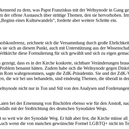
 anerkennend zu dem, was Papst Franziskus mit der Weltsynode in Gang g
 der offene Austausch über strittige Themen, den sie hervorhoben. Irm
eginn eines Kulturwandels“, forderte aber weitere Schritte ein.
fskonferenz, zeichnete sich die Versammlung durch große Ehrlichkeit 
 sie sich an diesem Punkt, auch mit Unterstützung aus der Wissenschaf
Weltkirche diese Formulierung für sich gewählt und sich zu eigen gemac
gezeigt, dass es in der Kirche konkrete, sichtbare Veränderungen brau
les Problem benannt hätten. Zudem habe sich die Weltsynode gegen Disk
t“ in Rom wahrgenommen, sagte die ZdK-Präsidentin. Sie und der ZdK-
 die wir bei uns behandeln, sind eindeutig Themen, die überall in der
 Weltsynode nicht nur in Ton und Stil von den Analysen und Forderung
 Laien bei der Ernennung von Bischöfen ebenso wie für den Anstoß, na
enfalls mit der Stoßrichtung des deutschen Synodalen Wegs.
so weit wie der Synodale Weg. Er hält aber fest, die Kirche müsse all 
len. Auch wenn die von manchen gewünschte Formel LGBTQ+ nicht im Te