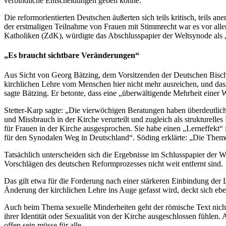
verbindliche Entscheidungen geben könne.
Die reformorientierten Deutschen äußerten sich teils kritisch, teils
der erstmaligen Teilnahme von Frauen mit Stimmrecht war es vor allem
Katholiken (ZdK), würdigte das Abschlusspapier der Weltsynode als „B
„Es braucht sichtbare Veränderungen“
Aus Sicht von Georg Bätzing, dem Vorsitzenden der Deutschen Bischo
kirchlichen Lehre vom Menschen hier nicht mehr ausreichen, und dass
sagte Bätzing. Er betonte, dass eine „überwältigende Mehrheit einer 
Stetter-Karp sagte: „Die vierwöchigen Beratungen haben überdeutlich 
und Missbrauch in der Kirche verurteilt und zugleich als strukturel
für Frauen in der Kirche ausgesprochen. Sie habe einen „Lerneffek
für den Synodalen Weg in Deutschland“. Söding erklärte: „Die Themen,
Tatsächlich unterscheiden sich die Ergebnisse im Schlusspapier der
Vorschlägen des deutschen Reformprozesses nicht weit entfernt sind.
Das gilt etwa für die Forderung nach einer stärkeren Einbindung der
Änderung der kirchlichen Lehre ins Auge gefasst wird, deckt sich eb
Auch beim Thema sexuelle Minderheiten geht der römische Text nicht 
ihrer Identität oder Sexualität von der Kirche ausgeschlossen füh
offen sein müsse für alle.