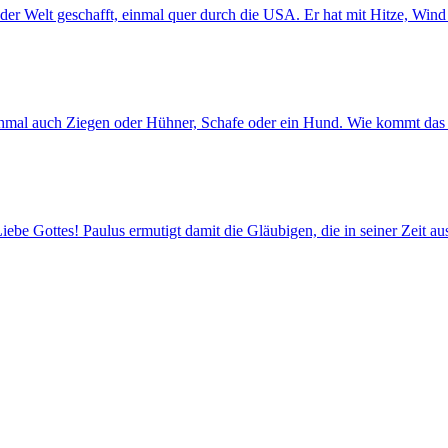
der Welt geschafft, einmal quer durch die USA. Er hat mit Hitze, Win
chmal auch Ziegen oder Hühner, Schafe oder ein Hund. Wie kommt das 
ebe Gottes! Paulus ermutigt damit die Gläubigen, die in seiner Zeit a