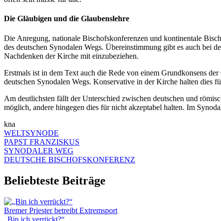
Die Gläubigen und die Glaubenslehre
Die Anregung, nationale Bischofskonferenzen und kontinentale Bischo
des deutschen Synodalen Wegs. Übereinstimmung gibt es auch bei dem 
Nachdenken der Kirche mit einzubeziehen.
Erstmals ist in dem Text auch die Rede von einem Grundkonsens der 
deutschen Synodalen Wegs. Konservative in der Kirche halten dies f
Am deutlichsten fällt der Unterschied zwischen deutschen und römis
möglich, andere hingegen dies für nicht akzeptabel halten. Im Syno
kna
WELTSYNODE
PAPST FRANZISKUS
SYNODALER WEG
DEUTSCHE BISCHOFSKONFERENZ
Beliebteste Beiträge
Bremer Priester betreibt Extremsport
„Bin ich verrückt?“