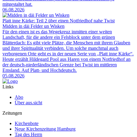
mitgestaltet hat.
06.08.2026
Platt inne Kärke: Teil 2 über einen Notfriedhof nahe Twist
Midden in däi Felder un Wisken
Für den einen ist es das Wegekreuz inmitten einer weiten
Landschaft, für die andere ein Felsblock unter dem grünen
Blätterdach: Es gibt viele Plätze, die Menschen mit ihrem Glauben
und ihrer Spiritualität verbinden. Um solche manchmal auch
verborgenen Orte geht es in der neuen Serie von „Platt inne Kärke“.
Heute erzählt Hildegard Pool aus Haren von einem Notfriedhof an
der deutsch-niederländischen Grenze bei Twist im mittleren
Emsland. Auf Platt- und Hochdeutsch.
05.08.2026
Links
Abo
Über aus.sicht
Zeitungen
Kirchenbote
Neue Kirchenzeitung Hamburg
Tag des Herrn