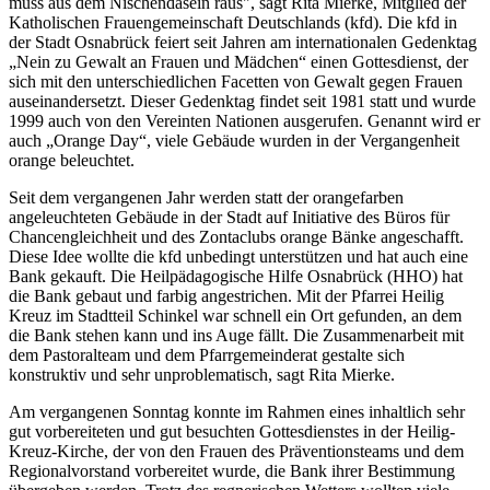
muss aus dem Nischendasein raus", sagt Rita Mierke, Mitglied der
Katholischen Frauengemeinschaft Deutschlands (kfd). Die kfd in
der Stadt Osnabrück feiert seit Jahren am internationalen Gedenktag
„Nein zu Gewalt an Frauen und Mädchen“ einen Gottesdienst, der
sich mit den unterschiedlichen Facetten von Gewalt gegen Frauen
auseinandersetzt. Dieser Gedenktag findet seit 1981 statt und wurde
1999 auch von den Vereinten Nationen ausgerufen. Genannt wird er
auch „Orange Day“, viele Gebäude wurden in der Vergangenheit
orange beleuchtet.
Seit dem vergangenen Jahr werden statt der orangefarben
angeleuchteten Gebäude in der Stadt auf Initiative des Büros für
Chancengleichheit und des Zontaclubs orange Bänke angeschafft.
Diese Idee wollte die kfd unbedingt unterstützen und hat auch eine
Bank gekauft. Die Heilpädagogische Hilfe Osnabrück (HHO) hat
die Bank gebaut und farbig angestrichen. Mit der Pfarrei Heilig
Kreuz im Stadtteil Schinkel war schnell ein Ort gefunden, an dem
die Bank stehen kann und ins Auge fällt. Die Zusammenarbeit mit
dem Pastoralteam und dem Pfarrgemeinderat gestalte sich
konstruktiv und sehr unproblematisch, sagt Rita Mierke.
Am vergangenen Sonntag konnte im Rahmen eines inhaltlich sehr
gut vorbereiteten und gut besuchten Gottesdienstes in der Heilig-
Kreuz-Kirche, der von den Frauen des Präventionsteams und dem
Regionalvorstand vorbereitet wurde, die Bank ihrer Bestimmung