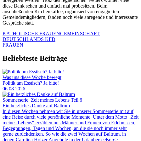
übergeben werden. Trotz des regnerischen Wetters wollten viele
diese Bank sehen und einfach mal probesitzen. Beim
anschließenden Kirchenkaffee, organisiert von engagierten
Gemeindemitgliedern, fanden noch viele anregende und interessante
Gespräche statt.
KATHOLISCHE FRAUENGEMEINSCHAFT
DEUTSCHLANDS KFD
FRAUEN
Beliebteste Beiträge
Was uns diese Woche bewegt
Politik am Esstisch? Ja bitte!
06.08.2026
Sommerserie: Zeit meines Lebens Teil 6
Ein herzliches Danke auf Baltrum
In diesen Wochen nehmen wir Sie in unserer Sommerserie mit auf
eine Reise durch viele persönliche Momente. Unter dem Motto „Zeit
meines Lebens“ erzählen uns Männer und Frauen von Erlebnissen,
Begegnungen, Tagen und Wochen, an die sie noch immer sehr
gerne zurückdenken. So wie die zwei Wochen auf Baltrum, in
denen Carolina Holzer Angebote in der Urlauberseelsorge