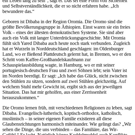
ein Leben lang zu sein“, sagt er. Das sei eine Form von Sicherheit
und Selbstverständlichkeit, die er so nicht erfahren habe. „Ich
bewundere das.“
Geboren ist Dibaba in der Region Oromia. Die Oromo sind die
größte Bevölkerungsgruppe in Äthiopien. Einst waren sie ein freies
Volk – eines der ältesten demokratischen Systeme. Sie sind aber
auch ein Volk mit langer Unterdrückungsgeschichte. Mit Oromia
fühlt sich Yared Dibaba auch heute noch stark verbunden. Zugleich
hat er Wurzeln in Norddeutschland geschlagen: im Oldenburger
Land, wo er fließend Plattdeutsch gelernt hat, in Bremen, wo er den
Schritt vom Kaffee-Großhandelskaufmann zur
Schauspielausbildung wagte, in Hamburg, wo er mit seiner
portugiesisch-deutschen Frau und zwei Söhnen lebt; sein Vater ist
im Norden beerdigt. Er sagt: „Ich habe das Glück, nicht zwischen
den Stühlen zu sitzen, sondern auf zwei Stühlen gleichzeitig. Auf
welchem Stuhl mehr Gewicht ist, ergibt sich aus der jeweiligen
Situation. Das hat mir geholfen, aus einer Zerrissenheit
herauszukommen.“
Die Oromo lernen früh, mit verschiedenen Religionen zu leben, sagt
Dibaba. Evangelisch-lutherisch, koptisch-orthodox, katholisch,
muslimisch – in seiner eigenen Familie existieren all diese
Glaubensrichtungen harmonisch miteinander. Wie gelingt das? „Wir
sehen die Dinge, die uns verbinden – das Familiäre, das Wir-
Gefühl.“ Er lacht. Natürlich könne Kuddelmuddel auch Konflikte