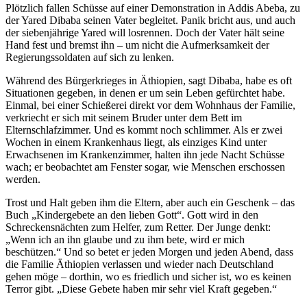
Plötzlich fallen Schüsse auf einer Demonstration in Addis Abeba, zu
der Yared Dibaba seinen Vater begleitet. Panik bricht aus, und auch
der siebenjährige Yared will losrennen. Doch der Vater hält seine
Hand fest und bremst ihn – um nicht die Aufmerksamkeit der
Regierungssoldaten auf sich zu lenken.
Während des Bürgerkrieges in Äthiopien, sagt Dibaba, habe es oft
Situationen gegeben, in denen er um sein Leben gefürchtet habe.
Einmal, bei einer Schießerei direkt vor dem Wohnhaus der Familie,
verkriecht er sich mit seinem Bruder unter dem Bett im
Elternschlafzimmer. Und es kommt noch schlimmer. Als er zwei
Wochen in einem Krankenhaus liegt, als einziges Kind unter
Erwachsenen im Krankenzimmer, halten ihn jede Nacht Schüsse
wach; er beobachtet am Fenster sogar, wie Menschen erschossen
werden.
Trost und Halt geben ihm die Eltern, aber auch ein Geschenk – das
Buch „Kindergebete an den lieben Gott“. Gott wird in den
Schreckensnächten zum Helfer, zum Retter. Der Junge denkt:
„Wenn ich an ihn glaube und zu ihm bete, wird er mich
beschützen.“ Und so betet er jeden Morgen und jeden Abend, dass
die Familie Äthiopien verlassen und wieder nach Deutschland
gehen möge – dorthin, wo es friedlich und sicher ist, wo es keinen
Terror gibt. „Diese Gebete haben mir sehr viel Kraft gegeben.“