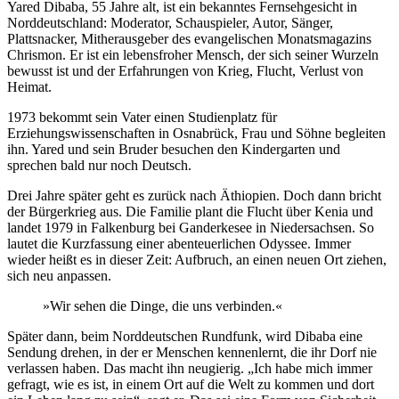
Yared Dibaba, 55 Jahre alt, ist ein bekanntes Fernsehgesicht in
Norddeutschland: Moderator, Schauspieler, Autor, Sänger,
Plattsnacker, Mitherausgeber des evangelischen Monatsmagazins
Chrismon. Er ist ein lebensfroher Mensch, der sich seiner Wurzeln
bewusst ist und der Erfahrungen von Krieg, Flucht, Verlust von
Heimat.
1973 bekommt sein Vater einen Studienplatz für
Erziehungswissenschaften in Osnabrück, Frau und Söhne begleiten
ihn. Yared und sein Bruder besuchen den Kindergarten und
sprechen bald nur noch Deutsch.
Drei Jahre später geht es zurück nach Äthiopien. Doch dann bricht
der Bürgerkrieg aus. Die Familie plant die Flucht über Kenia und
landet 1979 in Falkenburg bei Ganderkesee in Niedersachsen. So
lautet die Kurzfassung einer abenteuerlichen Odyssee. Immer
wieder heißt es in dieser Zeit: Aufbruch, an einen neuen Ort ziehen,
sich neu anpassen.
»Wir sehen die Dinge, die uns verbinden.«
Später dann, beim Norddeutschen Rundfunk, wird Dibaba eine
Sendung drehen, in der er Menschen kennenlernt, die ihr Dorf nie
verlassen haben. Das macht ihn neugierig. „Ich habe mich immer
gefragt, wie es ist, in einem Ort auf die Welt zu kommen und dort