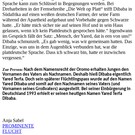
Sprache kann zum Schlüssel in Begegnungen werden. Bei
Dreharbeiten in der Fernsehreihe „Die Welt op Platt“ trifft Dibaba in
Südafrika auf einen weißen deutschen Farmer, der seine Farm
während der Apartheid aufgebaut und Vorbehalte gegen Schwarze
hatte. „Er hätte mich sicher nie auf seinen Hof und in sein Haus
gelassen, wenn ich kein Plattdeutsch gesprochen hätte.“ Irgendwann
im Gespräch fällt der Satz: „Mensch, der Yared, dat is een von uns!“
Dibaba schmunzelt. „Es gab wenig, was wir gemeinsam hatten. Das
Einzige, was uns in dem Augenblick verbunden hat, war die
plattdeutsche Sprache. Dass ich schwarz bin, hatte er inzwischen
vergessen.“
Zur Person:
Nach dem Namensrecht der Oromo erhalten Jungen den
Vornamen des Vaters als Nachnamen. Deshalb hieß Dibaba eigentlich
Yared Terfa. Doch sein späterer Flüchtlingspass wurde auf den Namen
Yared Dibaba und somit auf den Nachnamen seines Vaters (und
Vornamen seines Großvaters) ausgestellt. Bei seiner Einbürgerung in
Deutschland 1993 erhielt er seinen heutigen Namen Yared Terfa
Dibaba.
Anja Sabel
PROMINENTE
FLUCHT