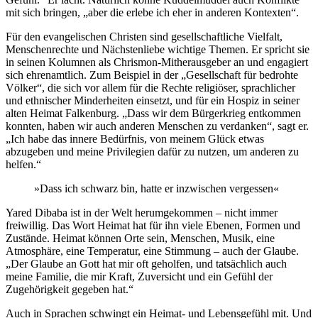
mit sich bringen, „aber die erlebe ich eher in anderen Kontexten“.
Für den evangelischen Christen sind gesellschaftliche Vielfalt,
Menschenrechte und Nächstenliebe wichtige Themen. Er spricht sie
in seinen Kolumnen als Chrismon-Mitherausgeber an und engagiert
sich ehrenamtlich. Zum Beispiel in der „Gesellschaft für bedrohte
Völker“, die sich vor allem für die Rechte religiöser, sprachlicher
und ethnischer Minderheiten einsetzt, und für ein Hospiz in seiner
alten Heimat Falkenburg. „Dass wir dem Bürgerkrieg entkommen
konnten, haben wir auch anderen Menschen zu verdanken“, sagt er.
„Ich habe das innere Bedürfnis, von meinem Glück etwas
abzugeben und meine Privilegien dafür zu nutzen, um anderen zu
helfen.“
»Dass ich schwarz bin, hatte er inzwischen vergessen«
Yared Dibaba ist in der Welt herumgekommen – nicht immer
freiwillig. Das Wort Heimat hat für ihn viele Ebenen, Formen und
Zustände. Heimat können Orte sein, Menschen, Musik, eine
Atmosphäre, eine Temperatur, eine Stimmung – auch der Glaube.
„Der Glaube an Gott hat mir oft geholfen, und tatsächlich auch
meine Familie, die mir Kraft, Zuversicht und ein Gefühl der
Zugehörigkeit gegeben hat.“
Auch in Sprachen schwingt ein Heimat- und Lebensgefühl mit. Und