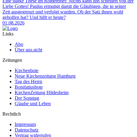
Eine starke These im Römerbrief: Nichts kann uns scheiden von der
Liebe Gottes! Paulus ermutigt damit die Gläubigen, die in seiner
Zeit ausgegrenzt und verfolgt wurden. Ob der Satz ihnen wohl
geholfen hat? Und hilft er heute?
01.08.2026
Links
Abo
Über aus.sicht
Zeitungen
Kirchenbote
Neue Kirchenzeitung Hamburg
Tag des Herrn
Bonifatiusbote
KirchenZeitung Hildesheim
Der Sonntag
Glaube und Leben
Rechtlich
Impressum
Datenschutz
Vertrag widerrufen