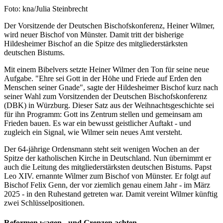
Nachweis
Foto: kna/Julia Steinbrecht
Der Vorsitzende der Deutschen Bischofskonferenz, Heiner Wilmer,
wird neuer Bischof von Münster. Damit tritt der bisherige
Hildesheimer Bischof an die Spitze des mitgliederstärksten
deutschen Bistums.
Mit einem Bibelvers setzte Heiner Wilmer den Ton für seine neue
Aufgabe. "Ehre sei Gott in der Höhe und Friede auf Erden den
Menschen seiner Gnade", sagte der Hildesheimer Bischof kurz nach
seiner Wahl zum Vorsitzenden der Deutschen Bischofskonferenz
(DBK) in Würzburg. Dieser Satz aus der Weihnachtsgeschichte sei
für ihn Programm: Gott ins Zentrum stellen und gemeinsam am
Frieden bauen. Es war ein bewusst geistlicher Auftakt - und
zugleich ein Signal, wie Wilmer sein neues Amt versteht.
Der 64-jährige Ordensmann steht seit wenigen Wochen an der
Spitze der katholischen Kirche in Deutschland. Nun übernimmt er
auch die Leitung des mitgliederstärksten deutschen Bistums. Papst
Leo XIV. ernannte Wilmer zum Bischof von Münster. Er folgt auf
Bischof Felix Genn, der vor ziemlich genau einem Jahr - im März
2025 - in den Ruhestand getreten war. Damit vereint Wilmer künftig
zwei Schlüsselpositionen.
Reformen wagen - und Grenzen achten