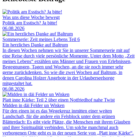
Was uns diese Woche bewegt
Politik am Esstisch? Ja bitte!
06.08.2026
Sommerserie: Zeit meines Lebens Teil 6
Ein herzliches Danke auf Baltrum
In diesen Wochen nehmen wir Sie in unserer Sommerserie mit auf
eine Reise durch viele persönliche Momente. Unter dem Motto „Zeit
meines Lebens“ erzählen uns Männer und Frauen von Erlebnissen,
Begegnungen, Tagen und Wochen, an die sie noch immer sehr
gerne zurückdenken. So wie die zwei Wochen auf Baltrum, in
denen Carolina Holzer Angebote in der Urlauberseelsorge
mitgestaltet hat.
06.08.2026
Platt inne Kärke: Teil 2 über einen Notfriedhof nahe Twist
Midden in däi Felder un Wisken
Für den einen ist es das Wegekreuz inmitten einer weiten
Landschaft, für die andere ein Felsblock unter dem grünen
Blätterdach: Es gibt viele Plätze, die Menschen mit ihrem Glauben
und ihrer Spiritualität verbinden. Um solche manchmal auch
verborgenen Orte geht es in der neuen Serie von „Platt inne Kärke“.