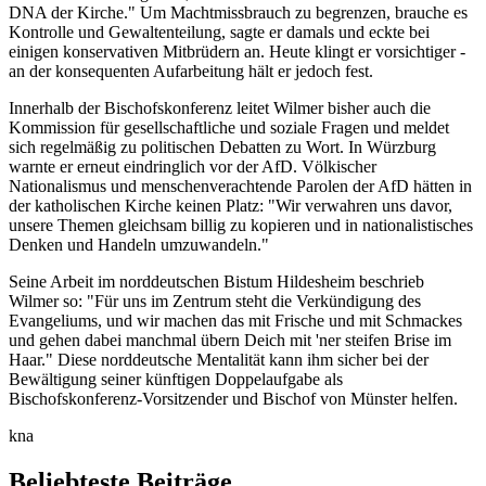
DNA der Kirche." Um Machtmissbrauch zu begrenzen, brauche es
Kontrolle und Gewaltenteilung, sagte er damals und eckte bei
einigen konservativen Mitbrüdern an. Heute klingt er vorsichtiger -
an der konsequenten Aufarbeitung hält er jedoch fest.
Innerhalb der Bischofskonferenz leitet Wilmer bisher auch die
Kommission für gesellschaftliche und soziale Fragen und meldet
sich regelmäßig zu politischen Debatten zu Wort. In Würzburg
warnte er erneut eindringlich vor der AfD. Völkischer
Nationalismus und menschenverachtende Parolen der AfD hätten in
der katholischen Kirche keinen Platz: "Wir verwahren uns davor,
unsere Themen gleichsam billig zu kopieren und in nationalistisches
Denken und Handeln umzuwandeln."
Seine Arbeit im norddeutschen Bistum Hildesheim beschrieb
Wilmer so: "Für uns im Zentrum steht die Verkündigung des
Evangeliums, und wir machen das mit Frische und mit Schmackes
und gehen dabei manchmal übern Deich mit 'ner steifen Brise im
Haar." Diese norddeutsche Mentalität kann ihm sicher bei der
Bewältigung seiner künftigen Doppelaufgabe als
Bischofskonferenz-Vorsitzender und Bischof von Münster helfen.
kna
Beliebteste Beiträge