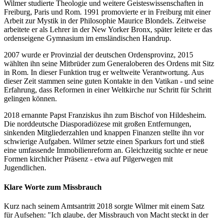
Wilmer studierte Theologie und weitere Geisteswissenschaften in
Freiburg, Paris und Rom. 1991 promovierte er in Freiburg mit einer
Arbeit zur Mystik in der Philosophie Maurice Blondels. Zeitweise
arbeitete er als Lehrer in der New Yorker Bronx, später leitete er das
ordenseigene Gymnasium im emsländischen Handrup.
2007 wurde er Provinzial der deutschen Ordensprovinz, 2015
wählten ihn seine Mitbrüder zum Generaloberen des Ordens mit Sitz
in Rom. In dieser Funktion trug er weltweite Verantwortung. Aus
dieser Zeit stammen seine guten Kontakte in den Vatikan - und seine
Erfahrung, dass Reformen in einer Weltkirche nur Schritt für Schritt
gelingen können.
2018 ernannte Papst Franziskus ihn zum Bischof von Hildesheim.
Die norddeutsche Diasporadiözese mit großen Entfernungen,
sinkenden Mitgliederzahlen und knappen Finanzen stellte ihn vor
schwierige Aufgaben. Wilmer setzte einen Sparkurs fort und stieß
eine umfassende Immobilienreform an. Gleichzeitig suchte er neue
Formen kirchlicher Präsenz - etwa auf Pilgerwegen mit
Jugendlichen.
Klare Worte zum Missbrauch
Kurz nach seinem Amtsantritt 2018 sorgte Wilmer mit einem Satz
für Aufsehen: "Ich glaube, der Missbrauch von Macht steckt in der