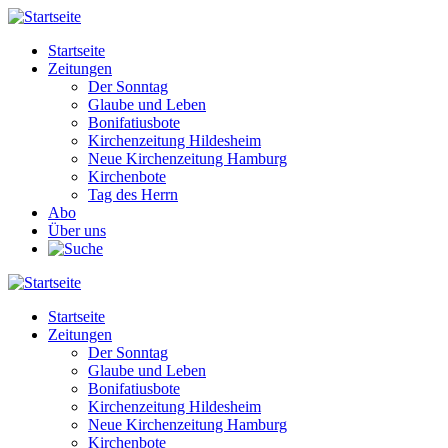
Direkt
zum
Startseite
Inhalt
Zeitungen
Main
Der Sonntag
navigation
Glaube und Leben
Bonifatiusbote
Kirchenzeitung Hildesheim
Neue Kirchenzeitung Hamburg
Kirchenbote
Tag des Herrn
Abo
Über uns
Startseite
Zeitungen
Main
Der Sonntag
navigation
Glaube und Leben
Bonifatiusbote
Kirchenzeitung Hildesheim
Neue Kirchenzeitung Hamburg
Kirchenbote