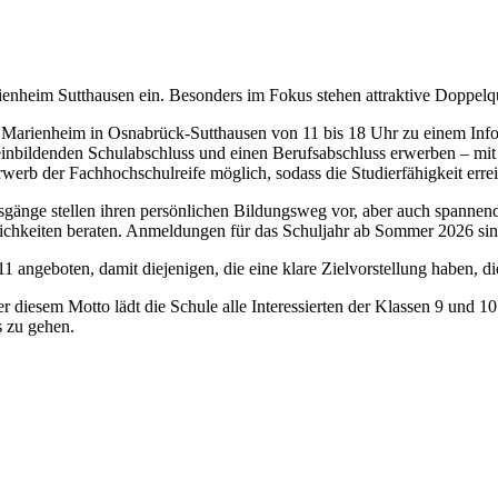
nheim Sutthausen ein. Besonders im Fokus stehen attraktive Doppelqu
 Marienheim in Osnabrück-Sutthausen von 11 bis 18 Uhr zu einem Infor
meinbildenden Schulabschluss und einen Berufsabschluss erwerben – mit
erb der Fachhochschulreife möglich, sodass die Studierfähigkeit errei
gänge stellen ihren persönlichen Bildungsweg vor, aber auch spannend
lichkeiten beraten. Anmeldungen für das Schuljahr ab Sommer 2026 sin
1 angeboten, damit diejenigen, die eine klare Zielvorstellung haben, die
iesem Motto lädt die Schule alle Interessierten der Klassen 9 und 10 
s zu gehen.