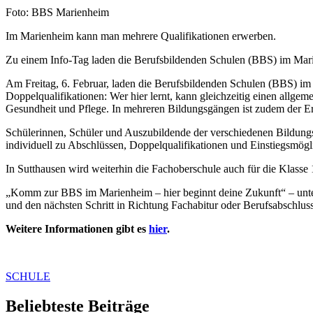
Nachweis
Foto: BBS Marienheim
Caption
Im Marienheim kann man mehrere Qualifikationen erwerben.
Zu einem Info-Tag laden die Berufsbildenden Schulen (BBS) im Marie
Am Freitag, 6. Februar, laden die Berufsbildenden Schulen (BBS) im
Doppelqualifikationen: Wer hier lernt, kann gleichzeitig einen allge
Gesundheit und Pflege. In mehreren Bildungsgängen ist zudem der Erw
Schülerinnen, Schüler und Auszubildende der verschiedenen Bildungs
individuell zu Abschlüssen, Doppelqualifikationen und Einstiegsmög
In Sutthausen wird weiterhin die Fachoberschule auch für die Klasse 1
„Komm zur BBS im Marienheim – hier beginnt deine Zukunft“ – unter d
und den nächsten Schritt in Richtung Fachabitur oder Berufsabschlus
Weitere Informationen gibt es
hier
.
SCHULE
Beliebteste Beiträge