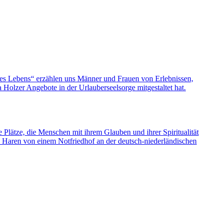
nes Lebens“ erzählen uns Männer und Frauen von Erlebnissen,
olzer Angebote in der Urlauberseelsorge mitgestaltet hat.
e Plätze, die Menschen mit ihrem Glauben und ihrer Spiritualität
s Haren von einem Notfriedhof an der deutsch-niederländischen