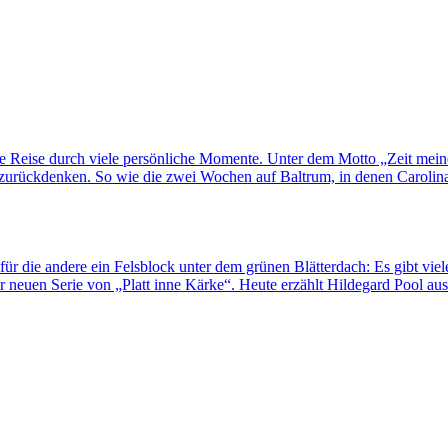
ne Reise durch viele persönliche Momente. Unter dem Motto „Zeit mei
rückdenken. So wie die zwei Wochen auf Baltrum, in denen Carolina H
für die andere ein Felsblock unter dem grünen Blätterdach: Es gibt viel
 neuen Serie von „Platt inne Kärke“. Heute erzählt Hildegard Pool au