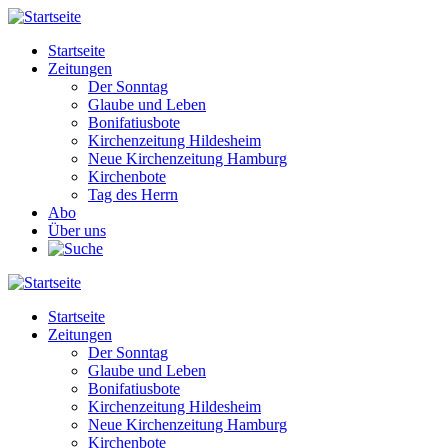
Direkt
zum
Startseite
Inhalt
Zeitungen
Main
Der Sonntag
navigation
Glaube und Leben
Bonifatiusbote
Kirchenzeitung Hildesheim
Neue Kirchenzeitung Hamburg
Kirchenbote
Tag des Herrn
Abo
Über uns
Startseite
Zeitungen
Main
Der Sonntag
navigation
Glaube und Leben
Bonifatiusbote
Kirchenzeitung Hildesheim
Neue Kirchenzeitung Hamburg
Kirchenbote