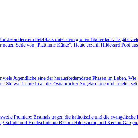
für die andere ein Felsblock unter dem grünen Blätterdach: Es gibt viel
 neuen Serie von „Platt inne Kärke“. Heute erzählt Hildegard Pool au
ür viele Jugendliche eine der herausforderndsten Phasen im Leben. Wie 
 Sie war Lehrerin an der Osnabrücker Angelaschule und arbeitet seit 
sweite Premiere: Erstmals tragen die katholische und die evangelisch
lung Schule und Hochschule im Bistum Hildesheim, und Kerstin Gäfgen-T