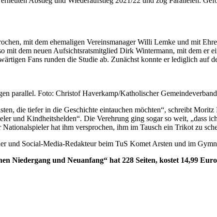
rneuten Abstieg und Wiederaufstieg 2021/22 und zog Parallelen. Geför
prochen, mit dem ehemaligen Vereinsmanager Willi Lemke und mit Ehren
mit dem neuen Aufsichtsratsmitglied Dirk Wintermann, mit dem er ein 
wärtigen Fans runden die Studie ab. Zunächst konnte er lediglich auf
ungen parallel. Foto: Christof Haverkamp/Katholischer Gemeindeverba
en, die tiefer in die Geschichte eintauchen möchten“, schreibt Moritz
ler und Kindheitshelden“. Die Verehrung ging sogar so weit, „dass ich 
 Nationalspieler hat ihm versprochen, ihm im Tausch ein Trikot zu sch
ainer und Social-Media-Redakteur beim TuS Komet Arsten und im Gymn
n Niedergang und Neuanfang“ hat 228 Seiten, kostet 14,99 Euro