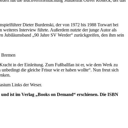
dert hat die Buchveröffentlichung Studienrat Oliver Rosteck, der das
spielführer Dieter Burdenski, der von 1972 bis 1988 Torwart bei
weiteres Interview führte. Außerdem nutzte der junge Autor als
 den Jubiläumsband „90 Jahre SV Werder“ zurückgreifen, den ihm sein
nd Bremen
 Kracht in der Einleitung. Zum Fußballfan ist er, wie dem Werk zu
unbedingt die gleiche Frisur wie er haben wollte“. Nun freut sich
enken.
asium Links der Weser.
 und ist im Verlag „Books on Demand“ erschienen. Die ISBN