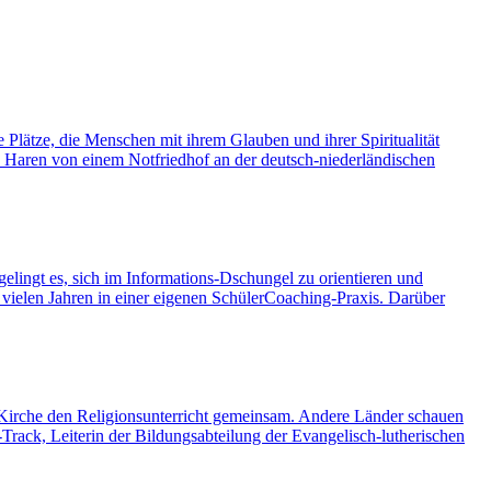
e Plätze, die Menschen mit ihrem Glauben und ihrer Spiritualität
s Haren von einem Notfriedhof an der deutsch-niederländischen
gelingt es, sich im Informations-Dschungel zu orientieren und
vielen Jahren in einer eigenen SchülerCoaching-Praxis. Darüber
e Kirche den Religionsunterricht gemeinsam. Andere Länder schauen
rack, Leiterin der Bildungsabteilung der Evangelisch-lutherischen