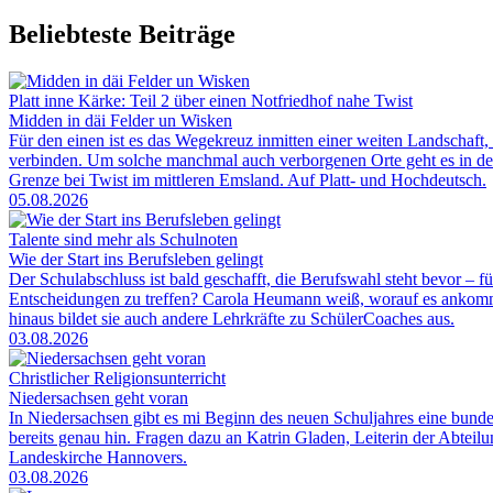
Beliebteste Beiträge
Platt inne Kärke: Teil 2 über einen Notfriedhof nahe Twist
Midden in däi Felder un Wisken
Für den einen ist es das Wegekreuz inmitten einer weiten Landschaft, 
verbinden. Um solche manchmal auch verborgenen Orte geht es in der
Grenze bei Twist im mittleren Emsland. Auf Platt- und Hochdeutsch.
05.08.2026
Talente sind mehr als Schulnoten
Wie der Start ins Berufsleben gelingt
Der Schulabschluss ist bald geschafft, die Berufswahl steht bevor – f
Entscheidungen zu treffen? Carola Heumann weiß, worauf es ankommt.
hinaus bildet sie auch andere Lehrkräfte zu SchülerCoaches aus.
03.08.2026
Christlicher Religionsunterricht
Niedersachsen geht voran
In Niedersachsen gibt es mi Beginn des neuen Schuljahres eine bunde
bereits genau hin. Fragen dazu an Katrin Gladen, Leiterin der Abtei
Landeskirche Hannovers.
03.08.2026