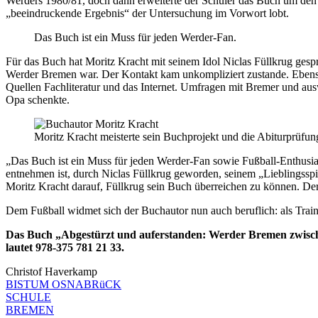
Werders 1980/81, doch dann erweiterte der Schüler das Buch um den e
„beeindruckende Ergebnis“ der Untersuchung im Vorwort lobt.
Das Buch ist ein Muss für jeden Werder-Fan.
Für das Buch hat Moritz Kracht mit seinem Idol Niclas Füllkrug ges
Werder Bremen war. Der Kontakt kam unkompliziert zustande. Ebenso 
Quellen Fachliteratur und das Internet. Umfragen mit Bremer und aus
Opa schenkte.
Moritz Kracht meisterte sein Buchprojekt und die Abiturprüf
„Das Buch ist ein Muss für jeden Werder-Fan sowie Fußball-Enthusiast
entnehmen ist, durch Niclas Füllkrug geworden, seinem „Lieblingsspie
Moritz Kracht darauf, Füllkrug sein Buch überreichen zu können. Der
Dem Fußball widmet sich der Buchautor nun auch beruflich: als Tr
Das Buch „Abgestürzt und auferstanden: Werder Bremen zwische
lautet 978-375 781 21 33.
Christof Haverkamp
BISTUM OSNABRüCK
SCHULE
BREMEN