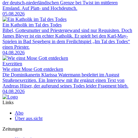
der deutsch-niederländischen Grenze bei Twist im mittleren
Emsland. Auf Platt- und Hochdeutsch.
05.08.2026
Ein Katholik im Tal des Todes
Bibel, Gottesmutter und Priestergewand sind nur Requisiten. Doch
James Bleyer ist ein echter Katholik. Er spielt bei den Karl-May-
Spielen in Bad Segeberg in dem Freilichtspiel „Im Tal des Todes“
einen Priester.
04.08.2026
Exerzitien
Wie einst Mose Gott entdecken
Die Dominikanerin Klarissa Watermann begleitet im August
Straßenexerzitien. Ein Interview mit ihr ergänzt einen Text von
Andreas Hüser, der aufgrund seines Todes leider Fragment blieb.
04.08.2026
Links
Abo
Über aus.sicht
Zeitungen