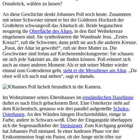
Osnabrück, wählen zu lassen?
An diese Geschichte denkt Johannes Poll noch heute. Zusammen
mit seiner Schwester nimmt er bei der Goldenen Hochzeit der
Großeltern schwungvoll das Altartuch ab. Beide begutachten
neugierig die
Oberfläche des Altars
, in den fünf Weihekreuze
eingelassen sind. Sie symbolisieren die Wundmale Jesu. „Erstes
Kreuz!“, ruft die Schwester, dann prüft sie auch die anderen Kreuze.
„Passt, der Altar ist geweiht!“, ruft sie ihrer Mutter zu. Die
Geschwister sind fortan auf Kirchenentdeckungsreise: Sie schauen
sie sich jede Sakristei an, die sie finden können. Poll erinnert sich
auch an einen anderen Moment: Als er mit seiner Mutter wieder
einmal zum Gottesdienst geht,
sieht er die Messdiener am Altar
. „Da
oben will ich auch mal stehen“, sagt er damals.
Im Wohnzimmer seines Elternhauses im
emsländischen Haselünne
duftet es nach frisch gebackenem Brot. Eine Osterkerze steht auf
dem Küchentisch, genauso wie drei parallel aufgestellte
Schoko-
Osterhasen
. An den Wänden hängen Hochzeitsbilder, einige in
Farbe, andere in Schwarz-weiß. Über der Eingangstür überlappen
sich die Segensaufkleber der
Sternsinger
. Zum Kirchgang genötigt
hat Johannes Poll niemand. In einer lustlosen Phase vor der
Erstkommunion fragt ein Pastor, ob der Junge nicht öfter zur