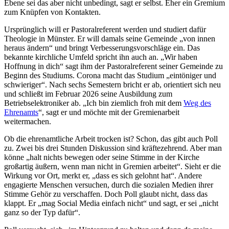
Ebene sei das aber nicht unbedingt, sagt er selbst. Eher ein Gremium
zum Knüpfen von Kontakten.
Ursprünglich will er Pastoralreferent werden und studiert dafür
Theologie in Münster. Er will damals seine Gemeinde „von innen
heraus ändern“ und bringt Verbesserungsvorschläge ein. Das
bekannte kirchliche Umfeld spricht ihn auch an. „Wir haben
Hoffnung in dich“ sagt ihm der Pastoralreferent seiner Gemeinde zu
Beginn des Studiums. Corona macht das Studium „eintöniger und
schwieriger“. Nach sechs Semestern bricht er ab, orientiert sich neu
und schließt im Februar 2026 seine Ausbildung zum
Betriebselektroniker ab. „Ich bin ziemlich froh mit dem
Weg des
Ehrenamts
“, sagt er und möchte mit der Gremienarbeit
weitermachen.
Ob die ehrenamtliche Arbeit trocken ist? Schon, das gibt auch Poll
zu. Zwei bis drei Stunden Diskussion sind kräftezehrend. Aber man
könne „halt nichts bewegen oder seine Stimme in der Kirche
großartig äußern, wenn man nicht in Gremien arbeitet“. Sieht er die
Wirkung vor Ort, merkt er, „dass es sich gelohnt hat“. Andere
engagierte Menschen versuchen, durch die sozialen Medien ihrer
Stimme Gehör zu verschaffen. Doch Poll glaubt nicht, dass das
klappt. Er „mag Social Media einfach nicht“ und sagt, er sei „nicht
ganz so der Typ dafür“.