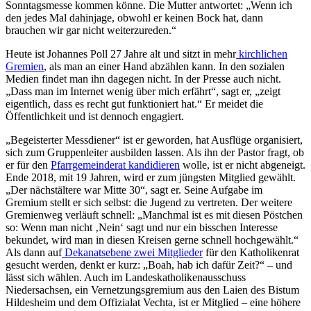
Sonntagsmesse kommen könne. Die Mutter antwortet: „Wenn ich
den jedes Mal dahinjage, obwohl er keinen Bock hat, dann
brauchen wir gar nicht weiterzureden.“
Heute ist Johannes Poll 27 Jahre alt und sitzt in mehr
kirchlichen
Gremien
, als man an einer Hand abzählen kann. In den sozialen
Medien findet man ihn dagegen nicht. In der Presse auch nicht.
„Dass man im Internet wenig über mich erfährt“, sagt er, „zeigt
eigentlich, dass es recht gut funktioniert hat.“ Er meidet die
Öffentlichkeit und ist dennoch engagiert.
„Begeisterter Messdiener“ ist er geworden, hat Ausflüge organisiert,
sich zum Gruppenleiter ausbilden lassen. Als ihn der Pastor fragt, ob
er für den
Pfarrgemeinderat kandidieren
wolle, ist er nicht abgeneigt.
Ende 2018, mit 19 Jahren, wird er zum jüngsten Mitglied gewählt.
„Der nächstältere war Mitte 30“, sagt er. Seine Aufgabe im
Gremium stellt er sich selbst: die Jugend zu vertreten. Der weitere
Gremienweg verläuft schnell: „Manchmal ist es mit diesen Pöstchen
so: Wenn man nicht ‚Nein‘ sagt und nur ein bisschen Interesse
bekundet, wird man in diesen Kreisen gerne schnell hochgewählt.“
Als dann auf
Dekanatsebene zwei Mitglieder
für den Katholikenrat
gesucht werden, denkt er kurz: „Boah, hab ich dafür Zeit?“ – und
lässt sich wählen. Auch im Landeskatholikenausschuss
Niedersachsen, ein Vernetzungsgremium aus den Laien des Bistum
Hildesheim und dem Offizialat Vechta, ist er Mitglied – eine höhere