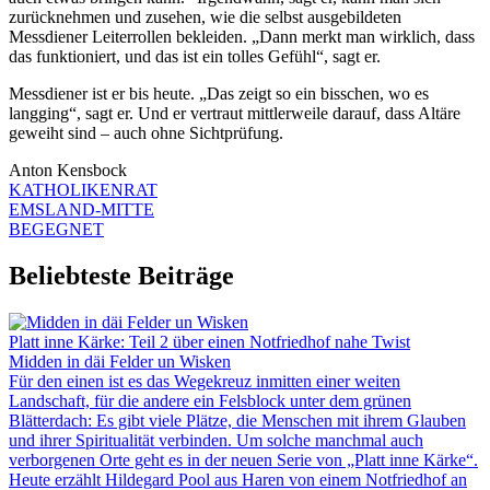
zurücknehmen und zusehen, wie die selbst ausgebildeten
Messdiener Leiterrollen bekleiden. „Dann merkt man wirklich, dass
das funktioniert, und das ist ein tolles Gefühl“, sagt er.
Messdiener ist er bis heute. „Das zeigt so ein bisschen, wo es
langging“, sagt er. Und er vertraut mittlerweile darauf, dass Altäre
geweiht sind – auch ohne Sichtprüfung.
Anton Kensbock
KATHOLIKENRAT
EMSLAND-MITTE
BEGEGNET
Beliebteste Beiträge
Platt inne Kärke: Teil 2 über einen Notfriedhof nahe Twist
Midden in däi Felder un Wisken
Für den einen ist es das Wegekreuz inmitten einer weiten
Landschaft, für die andere ein Felsblock unter dem grünen
Blätterdach: Es gibt viele Plätze, die Menschen mit ihrem Glauben
und ihrer Spiritualität verbinden. Um solche manchmal auch
verborgenen Orte geht es in der neuen Serie von „Platt inne Kärke“.
Heute erzählt Hildegard Pool aus Haren von einem Notfriedhof an