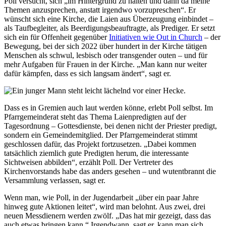
Poll versucht, sich „im Hintergrund zu halten und dann da meine
Themen anzusprechen, anstatt irgendwo vorzupreschen“. Er
wünscht sich eine Kirche, die Laien aus Überzeugung einbindet –
als Taufbegleiter, als Beerdigungsbeauftragte, als Prediger. Er setzt
sich ein für Offenheit gegenüber
Initiativen wie Out in Church
– der
Bewegung, bei der sich 2022 über hundert in der Kirche tätigen
Menschen als schwul, lesbisch oder transgender outen – und für
mehr Aufgaben für Frauen in der Kirche. „Man kann nur weiter
dafür kämpfen, dass es sich langsam ändert“, sagt er.
Dass es in Gremien auch laut werden könne, erlebt Poll selbst. Im
Pfarrgemeinderat steht das Thema Laienpredigten auf der
Tagesordnung – Gottesdienste, bei denen nicht der Priester predigt,
sondern ein Gemeindemitglied. Der Pfarrgemeinderat stimmt
geschlossen dafür, das Projekt fortzusetzen. „Dabei kommen
tatsächlich ziemlich gute Predigten herum, die interessante
Sichtweisen abbilden“, erzählt Poll. Der Vertreter des
Kirchenvorstands habe das anders gesehen – und wutentbrannt die
Versammlung verlassen, sagt er.
Wenn man, wie Poll, in der Jugendarbeit „über ein paar Jahre
hinweg gute Aktionen leitet“, wird man belohnt. Aus zwei, drei
neuen Messdienern werden zwölf. „Das hat mir gezeigt, dass das
auch etwas bringen kann.“ Irgendwann, sagt er, kann man sich