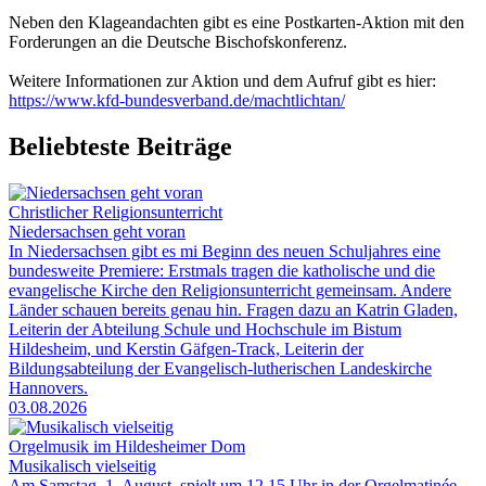
Neben den Klageandachten gibt es eine Postkarten-Aktion mit den
Forderungen an die Deutsche Bischofskonferenz.
Weitere Informationen zur Aktion und dem Aufruf gibt es hier:
https://www.kfd-bundesverband.de/machtlichtan/
Beliebteste Beiträge
Christlicher Religionsunterricht
Niedersachsen geht voran
In Niedersachsen gibt es mi Beginn des neuen Schuljahres eine
bundesweite Premiere: Erstmals tragen die katholische und die
evangelische Kirche den Religionsunterricht gemeinsam. Andere
Länder schauen bereits genau hin. Fragen dazu an Katrin Gladen,
Leiterin der Abteilung Schule und Hochschule im Bistum
Hildesheim, und Kerstin Gäfgen-Track, Leiterin der
Bildungsabteilung der Evangelisch-lutherischen Landeskirche
Hannovers.
03.08.2026
Orgelmusik im Hildesheimer Dom
Musikalisch vielseitig
Am Samstag, 1. August, spielt um 12.15 Uhr in der Orgelmatinée-