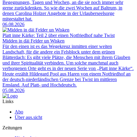
Begegnungen, Tagen und Wochen, an die sie noch immer sehr
gerne zurückdenken. So wie die zwei Wochen auf Baltrum, in
denen Carolina Holzer Angebote in der Urlauberseelsorge
mitgestaltet hat.
06.08.2026
Platt inne Kärke: Teil 2 über einen Notfriedhof nahe Twist
Midden in däi Felder un Wisken
Für den einen ist es das Wegekreuz inmitten einer weiten
Landschaft, für die andere ein Felsblock unter dem grünen
Blätterdach: Es gibt viele Plätze, die Menschen mit ihrem Glauben
und ihrer Spiritualität verbinden. Um solche manchmal auch
verborgenen Orte geht es in der neuen Serie von „Platt inne Kärke“.
Heute erzählt Hildegard Pool aus Haren von einem Notfriedhof an
der deutsch-niederländischen Grenze bei Twist im mittleren
Emsland. Auf Platt- und Hochdeutsch.
05.08.2026
Links
Abo
Über aus.sicht
Zeitungen