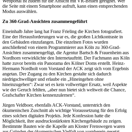
Webportal ist zudem für die Ansicht mit VR-Brillen geeignet. Wer
die Seite mit einem Smartphone aufruft, kann einen entsprechenden
Modus auswählen.
Zu 360-Grad-Ansichten zusammengeführt
Eineinhalb Jahre lang hat Franz Frieling die Kirchen fotografiert.
Eine der Herausforderungen war es, die großen Lichtkontraste in
den Gebäuden einzufangen. Die einzelnen Fotos wurden
anschließend von einem Programmierer aus Köln zu 360-Grad-
Ansichten zusammengefügt, die Agentur Bartsch & Frauenheim aus
Nordhorn verwirklichte den Internetauftritt. Der Fachmann aus Köln
hatte zuvor bereits ein Panorama des Kölner Doms erstellt. Heinz-
Hermann Nordholt vom Vorstand der ACK zeigt sich vom Ergebnis
angetan. Der Zugang zu den Kirchen gestalte sich dadurch
niedrigschwelliger und erlaube ein „Hineingehen ohne
hineinzugehen“: Zwar sei es kein vollwertiger Ersatz, weil Aspekte
wie der Geruch fehlten, „aber nun bietet sich weltweit die Chance,
Grafschafter Kirchen kennenzulernen“.
Jürgen Veldboer, ebenfalls ACK-Vorstand, unterstrich den
ökumenischen Zuschnitt als wichtige Voraussetzung für den Erfolg
eines solchen digitalen Projekts. Jede Konfession hatte die
Möglichkeit, ihre ausdrucksstärksten Kirchengebäude zu zeigen.
Bestimmte Bauten wie die Kapelle am Kloster Frenswegen waren
aus Gründen der ökumenischen Vielfalt von vornherein gesetzt.