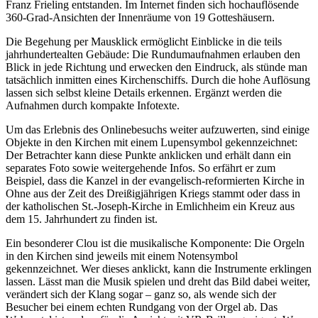
Franz Frieling entstanden. Im Internet finden sich hochauflösende
360-Grad-Ansichten der Innenräume von 19 Gotteshäusern.
Die Begehung per Mausklick ermöglicht Einblicke in die teils
jahrhundertealten Gebäude: Die Rundumaufnahmen erlauben den
Blick in jede Richtung und erwecken den Eindruck, als stünde man
tatsächlich inmitten eines Kirchenschiffs. Durch die hohe Auflösung
lassen sich selbst kleine Details erkennen. Ergänzt werden die
Aufnahmen durch kompakte Infotexte.
Um das Erlebnis des Onlinebesuchs weiter aufzuwerten, sind einige
Objekte in den Kirchen mit einem Lupensymbol gekennzeichnet:
Der Betrachter kann diese Punkte anklicken und erhält dann ein
separates Foto sowie weitergehende Infos. So erfährt er zum
Beispiel, dass die Kanzel in der evangelisch-reformierten Kirche in
Ohne aus der Zeit des Dreißigjährigen Kriegs stammt oder dass in
der katholischen St.-Joseph-Kirche in Emlichheim ein Kreuz aus
dem 15. Jahrhundert zu finden ist.
Ein besonderer Clou ist die musikalische Komponente: Die Orgeln
in den Kirchen sind jeweils mit einem Notensymbol
gekennzeichnet. Wer dieses anklickt, kann die Instrumente erklingen
lassen. Lässt man die Musik spielen und dreht das Bild dabei weiter,
verändert sich der Klang sogar – ganz so, als wende sich der
Besucher bei einem echten Rundgang von der Orgel ab. Das