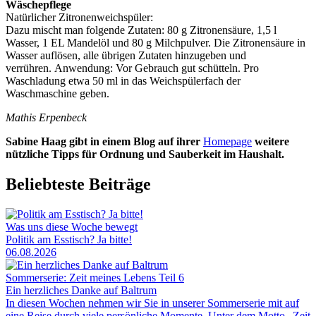
Wäschepflege
Natürlicher Zitronenweichspüler:
Dazu mischt man folgende Zutaten: 80 g Zitronensäure, 1,5 l
Wasser, 1 EL Mandelöl und 80 g Milchpulver. Die Zitronensäure in
Wasser auflösen, alle übrigen Zutaten hinzugeben und
verrühren. Anwendung: Vor Gebrauch gut schütteln. Pro
Waschladung etwa 50 ml in das Weichspülerfach der
Waschmaschine geben.
Mathis Erpenbeck
Sabine Haag gibt in einem Blog auf ihrer
Homepage
weitere
nützliche Tipps für Ordnung und Sauberkeit im Haushalt.
Beliebteste Beiträge
Was uns diese Woche bewegt
Politik am Esstisch? Ja bitte!
06.08.2026
Sommerserie: Zeit meines Lebens Teil 6
Ein herzliches Danke auf Baltrum
In diesen Wochen nehmen wir Sie in unserer Sommerserie mit auf
eine Reise durch viele persönliche Momente. Unter dem Motto „Zeit