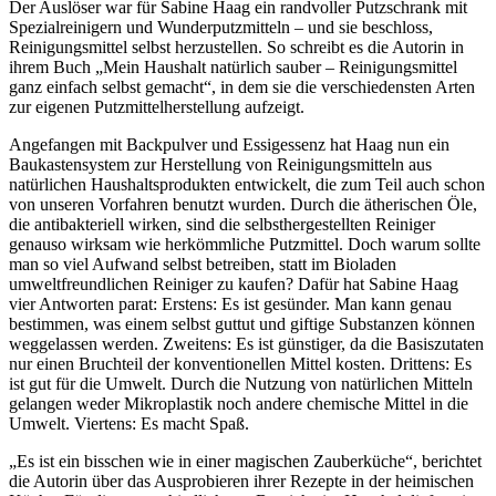
Der Auslöser war für Sabine Haag ein randvoller Putzschrank mit
Spezialreinigern und Wunderputzmitteln – und sie beschloss,
Reinigungsmittel selbst herzustellen. So schreibt es die Autorin in
ihrem Buch „Mein Haushalt natürlich sauber – Reinigungsmittel
ganz einfach selbst gemacht“, in dem sie die verschiedensten Arten
zur eigenen Putzmittelherstellung aufzeigt.
Angefangen mit Backpulver und Essigessenz hat Haag nun ein
Baukastensystem zur Herstellung von Reinigungsmitteln aus
natürlichen Haushaltsprodukten entwickelt, die zum Teil auch schon
von unseren Vorfahren benutzt wurden. Durch die ätherischen Öle,
die antibakteriell wirken, sind die selbsthergestellten Reiniger
genauso wirksam wie herkömmliche Putzmittel. Doch warum sollte
man so viel Aufwand selbst betreiben, statt im Bioladen
umweltfreundlichen Reiniger zu kaufen? Dafür hat Sabine Haag
vier Antworten parat: Erstens: Es ist gesünder. Man kann genau
bestimmen, was einem selbst guttut und giftige Substanzen können
weggelassen werden. Zweitens: Es ist günstiger, da die Basiszutaten
nur einen Bruchteil der konventionellen Mittel kosten. Drittens: Es
ist gut für die Umwelt. Durch die Nutzung von natürlichen Mitteln
gelangen weder Mikroplastik noch andere chemische Mittel in die
Umwelt. Viertens: Es macht Spaß.
„Es ist ein bisschen wie in einer magischen Zauberküche“, berichtet
die Autorin über das Ausprobieren ihrer Rezepte in der heimischen