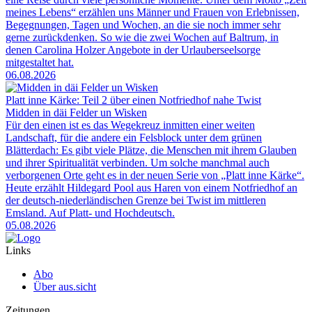
meines Lebens“ erzählen uns Männer und Frauen von Erlebnissen,
Begegnungen, Tagen und Wochen, an die sie noch immer sehr
gerne zurückdenken. So wie die zwei Wochen auf Baltrum, in
denen Carolina Holzer Angebote in der Urlauberseelsorge
mitgestaltet hat.
06.08.2026
Platt inne Kärke: Teil 2 über einen Notfriedhof nahe Twist
Midden in däi Felder un Wisken
Für den einen ist es das Wegekreuz inmitten einer weiten
Landschaft, für die andere ein Felsblock unter dem grünen
Blätterdach: Es gibt viele Plätze, die Menschen mit ihrem Glauben
und ihrer Spiritualität verbinden. Um solche manchmal auch
verborgenen Orte geht es in der neuen Serie von „Platt inne Kärke“.
Heute erzählt Hildegard Pool aus Haren von einem Notfriedhof an
der deutsch-niederländischen Grenze bei Twist im mittleren
Emsland. Auf Platt- und Hochdeutsch.
05.08.2026
Links
Abo
Über aus.sicht
Zeitungen