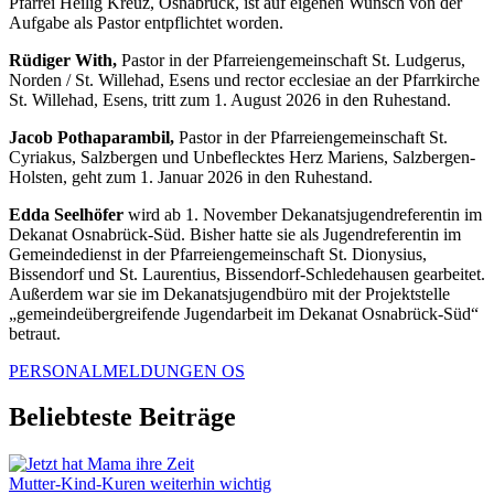
Pfarrei Heilig Kreuz, Osnabrück, ist auf eigenen Wunsch von der
Aufgabe als Pastor entpflichtet worden.
Rüdiger With,
Pastor in der Pfarreiengemeinschaft St. Ludgerus,
Norden / St. Willehad, Esens und rector ecclesiae an der Pfarrkirche
St. Willehad, Esens, tritt zum 1. August 2026 in den Ruhestand.
Jacob Pothaparambil,
Pastor in der Pfarreiengemeinschaft St.
Cyriakus, Salzbergen und Unbeflecktes Herz Mariens, Salzbergen-
Holsten, geht zum 1. Januar 2026 in den Ruhestand.
Edda Seelhöfer
wird ab 1. November Dekanatsjugendreferentin im
Dekanat Osnabrück-Süd. Bisher hatte sie als Jugendreferentin im
Gemeindedienst in der Pfarreiengemeinschaft St. Dionysius,
Bissendorf und St. Laurentius, Bissendorf-Schledehausen gearbeitet.
Außerdem war sie im Dekanatsjugendbüro mit der Projektstelle
„gemeindeübergreifende Jugendarbeit im Dekanat Osnabrück-Süd“
betraut.
PERSONALMELDUNGEN OS
Beliebteste Beiträge
Mutter-Kind-Kuren weiterhin wichtig