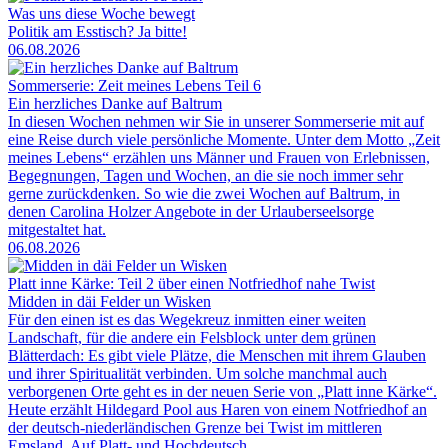
Was uns diese Woche bewegt
Politik am Esstisch? Ja bitte!
06.08.2026
Sommerserie: Zeit meines Lebens Teil 6
Ein herzliches Danke auf Baltrum
In diesen Wochen nehmen wir Sie in unserer Sommerserie mit auf
eine Reise durch viele persönliche Momente. Unter dem Motto „Zeit
meines Lebens“ erzählen uns Männer und Frauen von Erlebnissen,
Begegnungen, Tagen und Wochen, an die sie noch immer sehr
gerne zurückdenken. So wie die zwei Wochen auf Baltrum, in
denen Carolina Holzer Angebote in der Urlauberseelsorge
mitgestaltet hat.
06.08.2026
Platt inne Kärke: Teil 2 über einen Notfriedhof nahe Twist
Midden in däi Felder un Wisken
Für den einen ist es das Wegekreuz inmitten einer weiten
Landschaft, für die andere ein Felsblock unter dem grünen
Blätterdach: Es gibt viele Plätze, die Menschen mit ihrem Glauben
und ihrer Spiritualität verbinden. Um solche manchmal auch
verborgenen Orte geht es in der neuen Serie von „Platt inne Kärke“.
Heute erzählt Hildegard Pool aus Haren von einem Notfriedhof an
der deutsch-niederländischen Grenze bei Twist im mittleren
Emsland. Auf Platt- und Hochdeutsch.