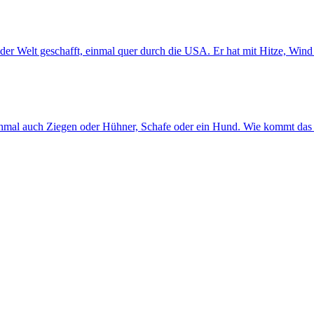
der Welt geschafft, einmal quer durch die USA. Er hat mit Hitze, Win
chmal auch Ziegen oder Hühner, Schafe oder ein Hund. Wie kommt das 