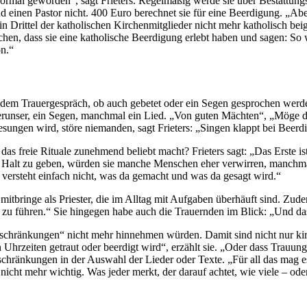
 normal geworden“, sagt Frieters. Regelmäßig werde sie über Bestattungs
einen Pastor nicht. 400 Euro berechnet sie für eine Beerdigung. „Aber 
n Drittel der katholischen Kirchenmitglieder nicht mehr katholisch beig
chen, dass sie eine katholische Beerdigung erlebt haben und sagen: So 
ön.“
 jedem Trauergespräch, ob auch gebetet oder ein Segen gesprochen werden
Vaterunser, ein Segen, manchmal ein Lied. „Von guten Mächten“, „Möge 
ungen wird, störe niemanden, sagt Frieters: „Singen klappt bei Beerd
, das freie Rituale zunehmend beliebt macht? Frieters sagt: „Das Erste i
r Halt zu geben, würden sie manche Menschen eher verwirren, manchmal
 versteht einfach nicht, was da gemacht und was da gesagt wird.“
mitbringe als Priester, die im Alltag mit Aufgaben überhäuft sind. Zude
ich zu führen.“ Sie hingegen habe auch die Trauernden im Blick: „Und d
schränkungen“ nicht mehr hinnehmen würden. Damit sind nicht nur kirche
Uhrzeiten getraut oder beerdigt wird“, erzählt sie. „Oder dass Trauun
schränkungen in der Auswahl der Lieder oder Texte. „Für all das mag es
n nicht mehr wichtig. Was jeder merkt, der darauf achtet, wie viele –