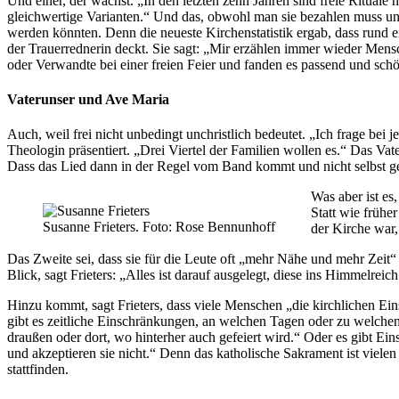
Und einer, der wächst. „In den letzten zehn Jahren sind freie Rituale
gleichwertige Varianten.“ Und das, obwohl man sie bezahlen muss und 
werden könnten. Denn die neueste Kirchenstatistik ergab, dass rund ei
der Trauerrednerin deckt. Sie sagt: „Mir erzählen immer wieder Mens
oder Verwandte bei einer freien Feier und fanden es passend und sch
Vaterunser und Ave Maria
Auch, weil frei nicht unbedingt unchristlich bedeutet. „Ich frage bei
Theologin präsentiert. „Drei Viertel der Familien wollen es.“ Das 
Dass das Lied dann in der Regel vom Band kommt und nicht selbst ges
Was aber ist es
Statt wie frühe
Susanne Frieters. Foto: Rose Bennunhoff
der Kirche war,
Das Zweite sei, dass sie für die Leute oft „mehr Nähe und mehr Zeit“ 
Blick, sagt Frieters: „Alles ist darauf ausgelegt, diese ins Himmelre
Hinzu kommt, sagt Frieters, dass viele Menschen „die kirchlichen Ein
gibt es zeitliche Einschränkungen, an welchen Tagen oder zu welchen 
draußen oder dort, wo hinterher auch gefeiert wird.“ Oder es gibt Ein
und akzeptieren sie nicht.“ Denn das katholische Sakrament ist viele
stattfinden.