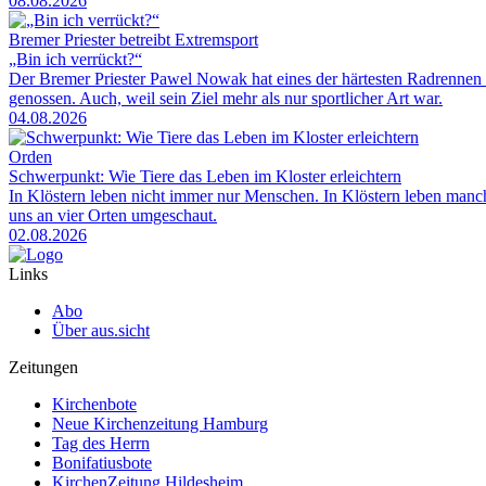
08.08.2026
Bremer Priester betreibt Extremsport
„Bin ich verrückt?“
Der Bremer Priester Pawel Nowak hat eines der härtesten Radrennen 
genossen. Auch, weil sein Ziel mehr als nur sportlicher Art war.
04.08.2026
Orden
Schwerpunkt: Wie Tiere das Leben im Kloster erleichtern
In Klöstern leben nicht immer nur Menschen. In Klöstern leben man
uns an vier Orten umgeschaut.
02.08.2026
Links
Abo
Über aus.sicht
Zeitungen
Kirchenbote
Neue Kirchenzeitung Hamburg
Tag des Herrn
Bonifatiusbote
KirchenZeitung Hildesheim