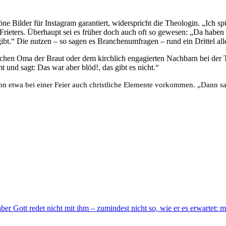
ne Bilder für Instagram garantiert, widerspricht die Theologin. „Ich sp
ieters. Überhaupt sei es früher doch auch oft so gewesen: „Da haben m
n gibt.“ Die nutzen – so sagen es Branchenumfragen – rund ein Drittel all
schen Oma der Braut oder dem kirchlich engagierten Nachbarn bei der T
t und sagt: Das war aber blöd!, das gibt es nicht.“
nn etwa bei einer Feier auch christliche Elemente vorkommen. „Dann sa
aber Gott redet nicht mit ihm – zumindest nicht so, wie er es erwartet: