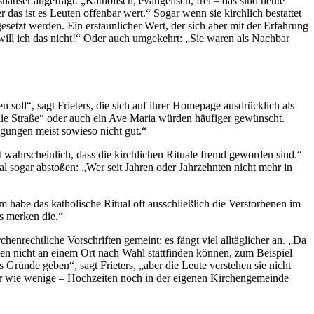
häuser angefragt. „Katholisch, evangelisch, frei – das sind heute
das ist es Leuten offenbar wert.“ Sogar wenn sie kirchlich bestattet
esetzt werden. Ein erstaunlicher Wert, der sich aber mit der Erfahrung
will ich das nicht!“ Oder auch umgekehrt: „Sie waren als Nachbar
 soll“, sagt Frieters, die sich auf ihrer Homepage ausdrücklich als
die Straße“ oder auch ein Ave Maria würden häufiger gewünscht.
igungen meist sowieso nicht gut.“
st wahrscheinlich, dass die kirchlichen Rituale fremd geworden sind.“
 sogar abstoßen: „Wer seit Jahren oder Jahrzehnten nicht mehr in
m habe das katholische Ritual oft ausschließlich die Verstorbenen im
as merken die.“
nrechtliche Vorschriften gemeint; es fängt viel alltäglicher an. „Da
gen nicht an einem Ort nach Wahl stattfinden können, zum Beispiel
 Gründe geben“, sagt Frieters, „aber die Leute verstehen sie nicht
 oder wie wenige – Hochzeiten noch in der eigenen Kirchengemeinde