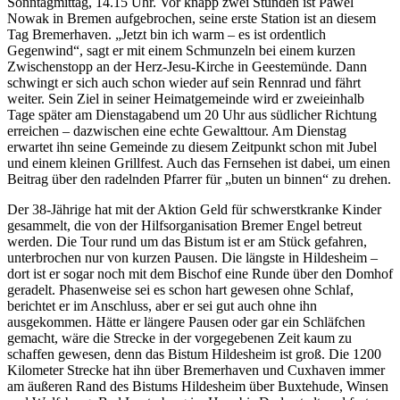
Sonntagmittag, 14.15 Uhr. Vor knapp zwei Stunden ist Pawel
Nowak in Bremen aufgebrochen, seine erste Station ist an diesem
Tag Bremerhaven. „Jetzt bin ich warm – es ist ordentlich
Gegenwind“, sagt er mit einem Schmunzeln bei einem kurzen
Zwischenstopp an der Herz-Jesu-Kirche in Geestemünde. Dann
schwingt er sich auch schon wieder auf sein Rennrad und fährt
weiter. Sein Ziel in seiner Heimatgemeinde wird er zweieinhalb
Tage später am Dienstagabend um 20 Uhr aus südlicher Richtung
erreichen – dazwischen eine echte Gewalttour. Am Dienstag
erwartet ihn seine Gemeinde zu diesem Zeitpunkt schon mit Jubel
und einem kleinen Grillfest. Auch das Fernsehen ist dabei, um einen
Beitrag über den radelnden Pfarrer für „buten un binnen“ zu drehen.
Der 38-Jährige hat mit der Aktion Geld für schwerstkranke Kinder
gesammelt, die von der Hilfsorganisation Bremer Engel betreut
werden. Die Tour rund um das Bistum ist er am Stück gefahren,
unterbrochen nur von kurzen Pausen. Die längste in Hildesheim –
dort ist er sogar noch mit dem Bischof eine Runde über den Domhof
geradelt. Phasenweise sei es schon hart gewesen ohne Schlaf,
berichtet er im Anschluss, aber er sei gut auch ohne ihn
ausgekommen. Hätte er längere Pausen oder gar ein Schläfchen
gemacht, wäre die Strecke in der vorgegebenen Zeit kaum zu
schaffen gewesen, denn das Bistum Hildesheim ist groß. Die 1200
Kilometer Strecke hat ihn über Bremerhaven und Cuxhaven immer
am äußeren Rand des Bistums Hildesheim über Buxtehude, Winsen