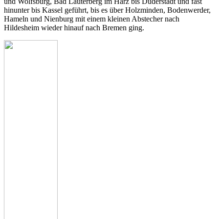
und Wolfsburg, Bad Lauterberg im Harz bis Duderstadt und fast
hinunter bis Kassel geführt, bis es über Holzminden, Bodenwerder,
Hameln und Nienburg mit einem kleinen Abstecher nach
Hildesheim wieder hinauf nach Bremen ging.