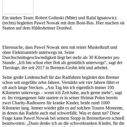
Ein starkes Team: Robert Golinski (Mitte) und Rafal Ignatowicz
(rechts) begleiten Pawel Nowak mit dem Boni-Bus. Hier machen sie
Station auf dem Hildesheimer Domhof.
Ehrensache, dass Pawel Nowak stets mit reiner Muskelkraft und
ohne Elektroantrieb unterwegs ist. Seine
Durchschnittsgeschwindigkeit liegt bei mehr als 30 Kilometer pro
Stunde. „Ich bin schon eher flott als gemütlich unterwegs“, sagt der
Theologe, der seit 2017 in Bremen-Grohn lebt und arbeitet.
Seine große Leidenschaft für das Radfahren begleitet den Bremer
schon seit ungefähr zehn Jahren. Verstärkt seit vier Jahren fährt er
oft auch lange Stecken. „Am Tag bin ich eigentlich immer 100
Kilometer unterwegs – wenn ich Zeit habe, auch gerne mehr“, sagt
er. Im vergangenen Jahr startete er in seiner Heimat Polen bereits
zwei Charity-Radtouren für kranke Kinder, beide rund 1000
Kilometer lang. Immer wieder gibt es auf solchen Touren Momente,
in denen das Radeln auch mal schwerfällt. Was er dann tut? Diese
Frage kann Pawel Nowak bei seinem Stopp in Bremerhaven schnell
beantworten: „Dann denke ich an die schwerkranken Kinder, für die