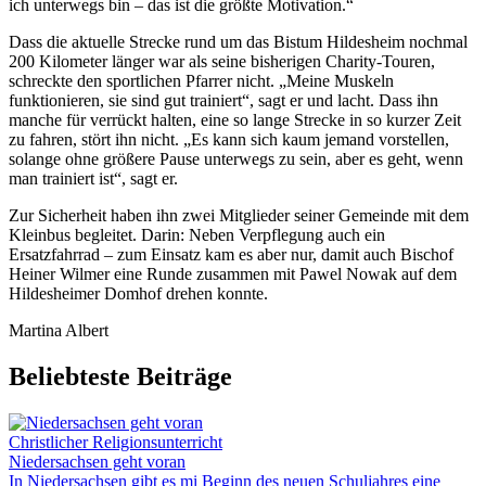
ich unterwegs bin – das ist die größte Motivation.“
Dass die aktuelle Strecke rund um das Bistum Hildesheim nochmal
200 Kilometer länger war als seine bisherigen Charity-Touren,
schreckte den sportlichen Pfarrer nicht. „Meine Muskeln
funktionieren, sie sind gut trainiert“, sagt er und lacht. Dass ihn
manche für verrückt halten, eine so lange Strecke in so kurzer Zeit
zu fahren, stört ihn nicht. „Es kann sich kaum jemand vorstellen,
solange ohne größere Pause unterwegs zu sein, aber es geht, wenn
man trainiert ist“, sagt er.
Zur Sicherheit haben ihn zwei Mitglieder seiner Gemeinde mit dem
Kleinbus begleitet. Darin: Neben Verpflegung auch ein
Ersatzfahrrad – zum Einsatz kam es aber nur, damit auch Bischof
Heiner Wilmer eine Runde zusammen mit Pawel Nowak auf dem
Hildesheimer Domhof drehen konnte.
Martina Albert
Beliebteste Beiträge
Christlicher Religionsunterricht
Niedersachsen geht voran
In Niedersachsen gibt es mi Beginn des neuen Schuljahres eine