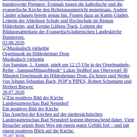
bundesweite Premiere: Erstmals tragen die katholische und die
evangelische Kirche den Religionsunterricht gemeinsam. Andere
Länder schauen bereits genau hin. Fragen dazu an Katrin Gladen,
Leiterin der Abteilung Schule und Hochschule im Bistum
Hildesheim, und Kerstin Gäfgen-Track, Leiterin der
Bildungsabteilung der Evangelisch-lutherischen Landeskirche
Hannovers.
03.08.2026
Orgelmusik im Hildesheimer Dom
Musikalisch vielseitig
Am Samstag, 1. August, spielt um 12.15 Uhr in der Orgelmatinée-
Reihe „SamstagMittagsMusik“ Lukas Stollhof aus Oberwesel 30
Minuten Orgelmusik im Hildesheimer Dom. Zu hören sind Werke
von Johann Sebastian Bach, POP’n’PIPES, Robert Schumann und
Herbert Brewer.
28.07.2026
Landesgartenschau Bad Nenndorf
Ein positives Bild der Kirche
Das Angebot der Kirchen auf der niedersächsischen
Landesgartenschau Bad Nenndorf kommt überraschend daher. Viele
Besucher setzen ihren Weg mit einem guten Gefühl fort – und mit
einem positiven Blick auf die Kirche.
25.07.2026