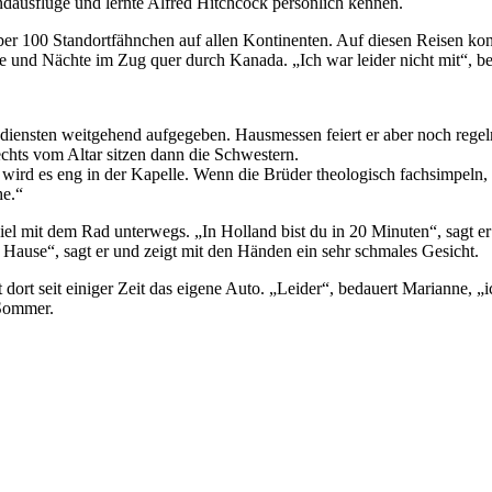
andausflüge und lernte Alfred Hitchcock persönlich kennen.
 über 100 Standortfähnchen auf allen Kontinenten. Auf diesen Reisen ko
 und Nächte im Zug quer durch Kanada. „Ich war leider nicht mit“, b
sdiensten weitgehend aufgegeben. Hausmessen feiert er aber noch regel
echts vom Altar sitzen dann die Schwestern.
rd es eng in der Kapelle. Wenn die Brüder theologisch fachsimpeln, 
he.“
 viel mit dem Rad unterwegs. „In Holland bist du in 20 Minuten“, sagt e
ause“, sagt er und zeigt mit den Händen ein sehr schmales Gesicht.
hlt dort seit einiger Zeit das eigene Auto. „Leider“, bedauert Mariann
 Sommer.