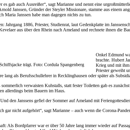
er es gab auch Ausreißer“, sagt Marianne und nennt eine urgroßmütterli
rnold Janssen, Gründer der Steyler Missionare, stamme aus einem angeh
ch Maria Janssen habe man dagegen nichts zu tun.
: Jahrgang 1886, Priester, Studienrat, laut Gedenkplatte im Janssensc
n Kevelaer aus über den Rhein nach Ameland und rechnete ihnen die Bade
Onkel Edmund war 
brachte. Hubert Ja
 Schiffsjacke trägt. Foto: Cordula Spangenberg
Krieg und mit ih
Priester geweiht 
re lang als Berufsschullehrer in Recklinghausen oder später als Subsidi
mmerlich verwaisten Kuhstalls, statt fester Toiletten gab es zunächst 
n allerdings beim Bauern im Haus.
ens. Und den Janssens gefiel der Sommer auf Ameland mit Feriengottes
och gar nicht aufgehört“, sagt Marianne – auch wenn die Corona-Pande
haft: Als Bordpfarrer war er über 50 Jahre lang immer wieder auf Passa