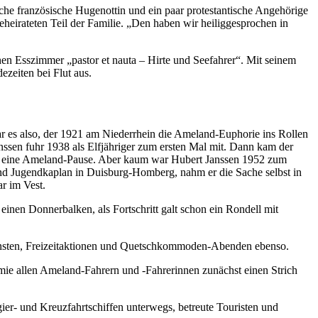
che französische Hugenottin und ein paar protestantische Angehörige
eirateten Teil der Familie. „Den haben wir heiliggesprochen in
hen Esszimmer „pastor et nauta – Hirte und Seefahrer“. Mit seinem
zeiten bei Flut aus.
es also, der 1921 am Niederrhein die Ameland-Euphorie ins Rollen
nssen fuhr 1938 als Elfjähriger zum ersten Mal mit. Dann kam der
m eine Ameland-Pause. Aber kaum war Hubert Janssen 1952 zum
und Jugendkaplan in Duisburg-Homberg, nahm er die Sache selbst in
ar im Vest.
einen Donnerbalken, als Fortschritt galt schon ein Rondell mit
diensten, Freizeitaktionen und Quetschkommoden-Abenden ebenso.
mie allen Ameland-Fahrern und -Fahrerinnen zunächst einen Strich
gier- und Kreuzfahrtschiffen unterwegs, betreute Touristen und