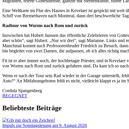
Migranten, feierte Gottesdienste, glänzte mit Sternenkunde, führte L
Eine Weltkarte im Flur des Hauses in Kevelaer ist gespickt mit weit
Schiff von Bremerhaven nach Montreal, dann drei beschwerliche Tage
Radtour von Worms nach Rom und zurück
Inzwischen hat Hubert Janssen das öffentliche Zelebrieren von Gotte
aber schön“, sagt Hubert. „Nur wir drei“, sagt Marianne. Links und r
Manchmal kommt auch Professorenbruder Friedrich zu Besuch, dann wi
bin begleitet von zwei Damen, die aufpassen, ob ich alles richtig mac
Fit ist er aber immer noch, der hochbetagte Priester, und in Kevelaer
von Worms nach Rom und zurück gefahren sind. Da kam ich so nach H
Wenn er nach der Tour sein Rad wieder in der Garage unterstellt, fe
Auto?“ An Mitfahrangeboten fehlt es nicht, vielleicht klappt es ja im
Cordula Spangenberg
BEGEGNET
Beliebteste Beiträge
Impuls zur Sonntagslesung am 9. August 2026