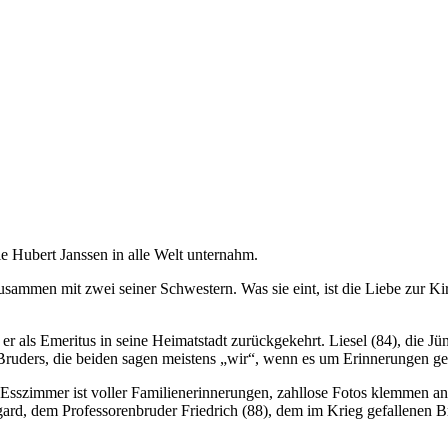
die Hubert Janssen in alle Welt unternahm.
zusammen mit zwei seiner Schwestern. Was sie eint, ist die Liebe zur K
 als Emeritus in seine Heimatstadt zurückgekehrt. Liesel (84), die Jüngs
n Bruders, die beiden sagen meistens „wir“, wenn es um Erinnerungen ge
e Esszimmer ist voller Familienerinnerungen, zahllose Fotos klemmen a
d, dem Professorenbruder Friedrich (88), dem im Krieg gefallenen Br