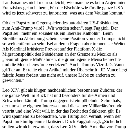
Landsmannes nicht mehr so leicht, wie manche es beim Argentinier
Franziskus getan haben: „Für die Bischöfe wie für die ganze USA
wird es jetzt schwerer zu ignorieren, was aus dem Vatikan kommt.“
Ob der Papst zum Gegenspieler des autoritären US-Präsidenten,
zum Anti-Trump wird? „Wir werden sehen“, sagt Faggioli. Der
Papst sei „mehr ein sozialer als ein liberaler Katholik“. Beim
Streitthema Abtreibung scheint seine Position von der Trumps nicht
so weit entfernt zu sein. Bei anderen Fragen aber trennen sie Welten.
Als Kardinal kritisierte Prevost auf der Plattform X die
Migrationspolitik des Präsidenten an der Grenze zu Mexiko als
„beunruhigende Maßnahmen, die grundlegende Menschenrechte
und die Menschenwürde verletzen“. Auch Trumps Vize J.D. Vance
griff er an. Er teilte einen Artikel mit der Überschrift „JD Vance liegt
falsch: Jesus fordert uns nicht auf, unsere Liebe zu anderen zu
gewichten.“
Leo XIV. gilt als kluger, nachdenklicher, besonnener Zuhörer, der
die ganze Welt im Blick hat und besonders für die Armen und
Schwachen kämpft; Trump dagegen ist ein pöbelnder Schreihals,
der nur seine eigenen Interessen und die seiner Milliardärsfreunde
vertritt und eine Welt will, in der das Recht des Stärkeren gilt. Es
wird spannend zu beobachten, wie Trump sich verhält, wenn der
Papst ihn künftig einmal kritisiert. Doch Faggioli sagt: „Sicherlich
sollten wir nicht erwarten, dass Leo XIV. allein Amerika vor Trump