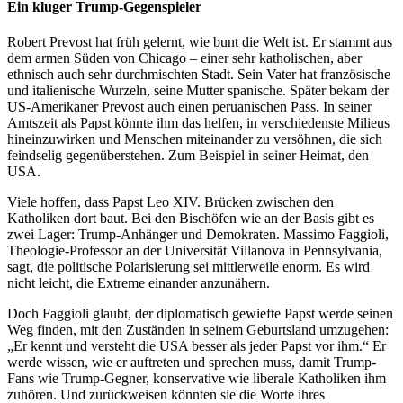
Ein kluger Trump-Gegenspieler
Robert Prevost hat früh gelernt, wie bunt die Welt ist. Er stammt aus
dem armen Süden von Chicago – einer sehr katholischen, aber
ethnisch auch sehr durchmischten Stadt. Sein Vater hat französische
und italienische Wurzeln, seine Mutter spanische. Später bekam der
US-Amerikaner Prevost auch einen peruanischen Pass. In seiner
Amtszeit als Papst könnte ihm das helfen, in verschiedenste Milieus
hineinzuwirken und Menschen miteinander zu versöhnen, die sich
feindselig gegenüberstehen. Zum Beispiel in seiner Heimat, den
USA.
Viele hoffen, dass Papst Leo XIV. Brücken zwischen den
Katholiken dort baut. Bei den Bischöfen wie an der Basis gibt es
zwei Lager: Trump-Anhänger und Demokraten. Massimo Faggioli,
Theologie-Professor an der Universität Villanova in Pennsylvania,
sagt, die politische Polarisierung sei mittlerweile enorm. Es wird
nicht leicht, die Extreme einander anzunähern.
Doch Faggioli glaubt, der diplomatisch gewiefte Papst werde seinen
Weg finden, mit den Zuständen in seinem Geburtsland umzugehen:
„Er kennt und versteht die USA besser als jeder Papst vor ihm.“ Er
werde wissen, wie er auftreten und sprechen muss, damit Trump-
Fans wie Trump-Gegner, konservative wie liberale Katholiken ihm
zuhören. Und zurückweisen könnten sie die Worte ihres