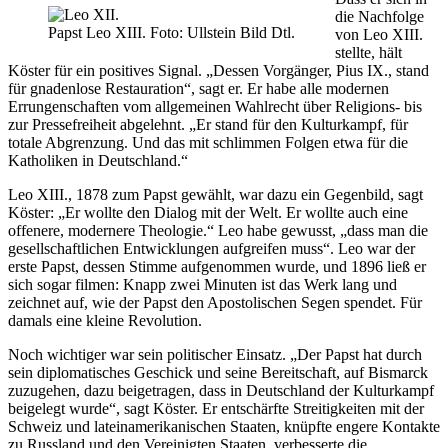
die Nachfolge
Papst Leo XIII. Foto: Ullstein Bild Dtl.
von Leo XIII.
stellte, hält
Köster für ein positives Signal. „Dessen Vorgänger, Pius IX., stand
für gnadenlose Restauration“, sagt er. Er habe alle modernen
Errungenschaften vom allgemeinen Wahlrecht über Religions- bis
zur Pressefreiheit abgelehnt. „Er stand für den Kulturkampf, für
totale Abgrenzung. Und das mit schlimmen Folgen etwa für die
Katholiken in Deutschland.“
Leo XIII., 1878 zum Papst gewählt, war dazu ein Gegenbild, sagt
Köster: „Er wollte den Dialog mit der Welt. Er wollte auch eine
offenere, modernere Theologie.“ Leo habe gewusst, „dass man die
gesellschaftlichen Entwicklungen aufgreifen muss“. Leo war der
erste Papst, dessen Stimme aufgenommen wurde, und 1896 ließ er
sich sogar filmen: Knapp zwei Minuten ist das Werk lang und
zeichnet auf, wie der Papst den Apostolischen Segen spendet. Für
damals eine kleine Revolution.
Noch wichtiger war sein politischer Einsatz. „Der Papst hat durch
sein diplomatisches Geschick und seine Bereitschaft, auf Bismarck
zuzugehen, dazu beigetragen, dass in Deutschland der Kulturkampf
beigelegt wurde“, sagt Köster. Er entschärfte Streitigkeiten mit der
Schweiz und lateinamerikanischen Staaten, knüpfte engere Kontakte
zu Russland und den Vereinigten Staaten, verbesserte die