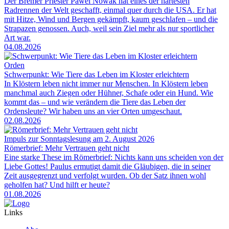
Der Bremer Priester Pawel Nowak hat eines der härtesten
Radrennen der Welt geschafft, einmal quer durch die USA. Er hat
mit Hitze, Wind und Bergen gekämpft, kaum geschlafen – und die
Strapazen genossen. Auch, weil sein Ziel mehr als nur sportlicher
Art war.
04.08.2026
Orden
Schwerpunkt: Wie Tiere das Leben im Kloster erleichtern
In Klöstern leben nicht immer nur Menschen. In Klöstern leben
manchmal auch Ziegen oder Hühner, Schafe oder ein Hund. Wie
kommt das – und wie verändern die Tiere das Leben der
Ordensleute? Wir haben uns an vier Orten umgeschaut.
02.08.2026
Impuls zur Sonntagslesung am 2. August 2026
Römerbrief: Mehr Vertrauen geht nicht
Eine starke These im Römerbrief: Nichts kann uns scheiden von der
Liebe Gottes! Paulus ermutigt damit die Gläubigen, die in seiner
Zeit ausgegrenzt und verfolgt wurden. Ob der Satz ihnen wohl
geholfen hat? Und hilft er heute?
01.08.2026
Links