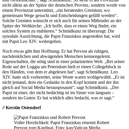
nicht allein an der Spitze der deutschen Provinz, sondern werde von
einem Provinzrat unterstützt, „ein beratendes Gremium, wo
gemeinsam Wege gesucht und Entscheidungen gefällt werden“.
Solche Gremien wünscht er sich auch für seinen Mitbruder an der
Spitze der Weltkirche: „Ich hoffe, dass er einen Weg findet, ein
solches System zu etablieren.“ Schmidkunz ist überzeugt: Die
synodale Ausrichtung, die Papst Franziskus angestoßen hat, wird
mit Papst Leo XIV. weitergehen.
Noch etwas gibt ihm Hoffnung: Er hat Prevost als ruhigen,
nachdenklichen und abwägenden Menschen kennengelernt.
Eigenschaften, die nötig sind in einer polarisierten Welt. „Bei seiner
Rede auf der Loggia am Petersdom hielt er einen Collegeblock in
den Händen, von dem er abgelesen hat“, sagt Schmidkunz. Leo
XIV. hatte sich vorbereitet, seine Worte waren wohlgewählt. „Er ist
nicht jemand, dem ein Gedanke in den Kopf kommt und der ihn
gleich auf Social Media herausposaunt“, sagt Schmidkunz. „Der
Papst ist einer, der nicht bedächtig ist im Sinne von langsam –
sondern im Guten: Er hat wirklich alles bedacht, was er sagt.“
// Kerstin Ostendorf
Voller Herzlichkeit: Papst Franziskus ernennt Robert
Prevost zum Kardinal. Foto: kan/Vatican Media