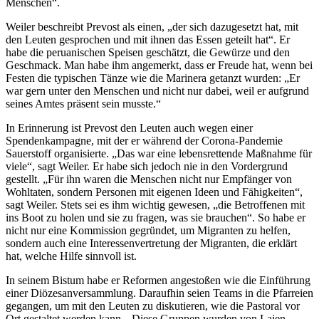
Menschen“.
Weiler beschreibt Prevost als einen, „der sich dazugesetzt hat, mit
den Leuten gesprochen und mit ihnen das Essen geteilt hat“. Er
habe die peruanischen Speisen geschätzt, die Gewürze und den
Geschmack. Man habe ihm angemerkt, dass er Freude hat, wenn bei
Festen die typischen Tänze wie die Marinera getanzt wurden: „Er
war gern unter den Menschen und nicht nur dabei, weil er aufgrund
seines Amtes präsent sein musste.“
In Erinnerung ist Prevost den Leuten auch wegen einer
Spendenkampagne, mit der er während der Corona-Pandemie
Sauerstoff organisierte. „Das war eine lebensrettende Maßnahme für
viele“, sagt Weiler. Er habe sich jedoch nie in den Vordergrund
gestellt. „Für ihn waren die Menschen nicht nur Empfänger von
Wohltaten, sondern Personen mit eigenen Ideen und Fähigkeiten“,
sagt Weiler. Stets sei es ihm wichtig gewesen, „die Betroffenen mit
ins Boot zu holen und sie zu fragen, was sie brauchen“. So habe er
nicht nur eine Kommission gegründet, um Migranten zu helfen,
sondern auch eine Interessenvertretung der Migranten, die erklärt
hat, welche Hilfe sinnvoll ist.
In seinem Bistum habe er Reformen angestoßen wie die Einführung
einer Diözesanversammlung. Daraufhin seien Teams in die Pfarreien
gegangen, um mit den Leuten zu diskutieren, wie die Pastoral vor
Ort gestaltet werden kann. „Diese Gruppen wurden von Laien