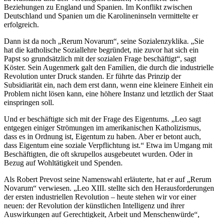
Beziehungen zu England und Spanien. Im Konflikt zwischen
Deutschland und Spanien um die Karolineninseln vermittelte er
erfolgreich.
Dann ist da noch „Rerum Novarum“, seine Sozialenzyklika. „Sie
hat die katholische Soziallehre begründet, nie zuvor hat sich ein
Papst so grundsätzlich mit der sozialen Frage beschäftigt“, sagt
Köster. Sein Augenmerk galt den Familien, die durch die industrielle
Revolution unter Druck standen. Er führte das Prinzip der
Subsidiarität ein, nach dem erst dann, wenn eine kleinere Einheit ein
Problem nicht lösen kann, eine höhere Instanz und letztlich der Staat
einspringen soll.
Und er beschäftigte sich mit der Frage des Eigentums. „Leo sagt
entgegen einiger Strömungen im amerikanischen Katholizismus,
dass es in Ordnung ist, Eigentum zu haben. Aber er betont auch,
dass Eigentum eine soziale Verpflichtung ist.“ Etwa im Umgang mit
Beschäftigten, die oft skrupellos ausgebeutet wurden. Oder in
Bezug auf Wohltätigkeit und Spenden.
Als Robert Prevost seine Namenswahl erläuterte, hat er auf „Rerum
Novarum“ verwiesen. „Leo XIII. stellte sich den Herausforderungen
der ersten industriellen Revolution – heute stehen wir vor einer
neuen: der Revolution der künstlichen Intelligenz und ihrer
Auswirkungen auf Gerechtigkeit, Arbeit und Menschenwürde“,