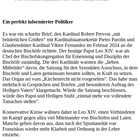
Ein perfekt informierter Politiker
Es war ein scharfer Brief, den Kardinal Robert Prevost „mit
brüderlichen Grüßen“ mit Kardinalstaatssekretär Pietro Parolin und
Glaubenshüter Kardinal Viktor Fernandez im Februar 2024 an die
deutschen Bischöfe richtete. Der heutige Papst Leo XIV. war als
Chef der Bischofskongregation für Ernennung und Disziplin der
Bischöfe zuständig. Die drei Kardinäle warnten die „lieben
Mitbrüder“ davor, die Satzung für den Synodalen Ausschuss, in dem
Bischöfe und Laien gemeinsam beraten sollten, in Kraft zu setzen.
Das Organ sei vom „Kirchenrecht nicht vorgesehen“. Das habe man
mehrfach in Gesprächen und Briefen „mit besonderem Auftrag des
Heiligen Vaters“ klargemacht. Würde die Satzung beschlossen,
würde dies Papst und Heiligen Stuhl „einmal mehr vor vollendete
Tatsachen stellen“.
Konservative Kreise wähnen daher in Leo XIV. einen Verbündeten
im Kampf gegen allzu viel Miteinander von Bischöfen und Laien.
Manche gehen davon aus, dass nach der Spontaneität von
Franziskus wieder mehr Klarheit und Ordnung in der Lehre
einziehe.