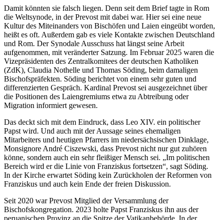
Damit könnten sie falsch liegen. Denn seit dem Brief tagte in Rom
die Weltsynode, in der Prevost mit dabei war. Hier sei eine neue
Kultur des Miteinanders von Bischöfen und Laien eingeübt worden,
heißt es oft. Außerdem gab es viele Kontakte zwischen Deutschland
und Rom. Der Synodale Ausschuss hat längst seine Arbeit
aufgenommen, mit veränderter Satzung. Im Februar 2025 waren die
Vizepräsidenten des Zentralkomitees der deutschen Katholiken
(ZdK), Claudia Nothelle und Thomas Söding, beim damaligen
Bischofspräfekten. Söding berichtet von einem sehr guten und
differenzierten Gespräch. Kardinal Prevost sei ausgezeichnet über
die Positionen des Laiengremiums etwa zu Abtreibung oder
Migration informiert gewesen.
Das deckt sich mit dem Eindruck, dass Leo XIV. ein politischer
Papst wird. Und auch mit der Aussage seines ehemaligen
Mitarbeiters und heutigen Pfarrers im niedersächsischen Dinklage,
Monsignore André Ciszewski, dass Prevost nicht nur gut zuhören
könne, sondern auch ein sehr fleißiger Mensch sei. „Im politischen
Bereich wird er die Linie von Franziskus fortsetzen“, sagt Söding.
In der Kirche erwartet Söding kein Zurückholen der Reformen von
Franziskus und auch kein Ende der freien Diskussion.
Seit 2020 war Prevost Mitglied der Versammlung der
Bischofskongregation. 2023 holte Papst Franziskus ihn aus der
peruanischen Provinz an die Spitze der Vatikanbehörde. In der