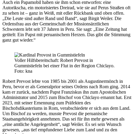
Auch ein Papamobil haben sie ihm schon entworfen: eine
Autorikscha, ein motorisiertes Dreirad, wie sie auf Perus Straßen oft
zu sehen ist – ganz in Weiß, mit edler Rückbank und oben offen.
„Die Leute sind außer Rand und Band“, sagt Birgit Weiler. Die
Ordensfrau aus der Gemeinschaft der Missionsärztlichen
Schwestern lebt seit 37 Jahren in Peru. Sie sagt: „Eine Zeitung hat
getitelt: Ein Papst mit peruanischem Herzen. Das gibt die Stimmung
ganz gut wieder.“
Voller Hilfsbereitschaft: Robert Prevost in
Gummistiefeln bei einer Flut in der Region Chiclayo.
Foto: kna
Robert Prevost lebte von 1985 bis 2001 als Augustinermönch in
Peru, bevor er als Generalprior seines Ordens nach Rom ging. 2014
kam er zurück, nachdem Papst Franziskus ihn zum Apostolischen
Administrator und 2015 zum Bischof von Chiclayo ernannt hat. Erst
2023, mit seiner Ernennung zum Präfekten des
Bischofsdikasteriums in Rom, verabschiedete er sich aus dem Land.
Um Bischof zu werden, musste Prevost die peruanische
Staatsangehörigkeit annehmen. Das sei für ihn mehr gewesen als
„eine amtliche Angelegenheit“, sagt Weiler. Es sei sein Wunsch
gewesen, „aus tief empfundener Liebe zum Land und zu den