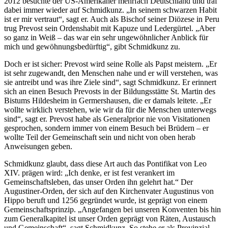
2012 besuchte der US-Amerikaner mehrfach Deutschland und traf
dabei immer wieder auf Schmidkunz. „In seinem schwarzen Habit
ist er mir vertraut“, sagt er. Auch als Bischof seiner Diözese in Peru
trug Prevost sein Ordenshabit mit Kapuze und Ledergürtel. „Aber
so ganz in Weiß – das war ein sehr ungewöhnlicher Anblick für
mich und gewöhnungsbedürftig“, gibt Schmidkunz zu.
Doch er ist sicher: Prevost wird seine Rolle als Papst meistern. „Er
ist sehr zugewandt, den Menschen nahe und er will verstehen, was
sie antreibt und was ihre Ziele sind“, sagt Schmidkunz. Er erinnert
sich an einen Besuch Prevosts in der Bildungsstätte St. Martin des
Bistums Hildesheim in Germershausen, die er damals leitete. „Er
wollte wirklich verstehen, wie wir da für die Menschen unterwegs
sind“, sagt er. Prevost habe als Generalprior nie von Visitationen
gesprochen, sondern immer von einem Besuch bei Brüdern – er
wollte Teil der Gemeinschaft sein und nicht von oben herab
Anweisungen geben.
Schmidkunz glaubt, dass diese Art auch das Pontifikat von Leo
XIV. prägen wird: „Ich denke, er ist fest verankert im
Gemeinschaftsleben, das unser Orden ihn gelehrt hat.“ Der
Augustiner-Orden, der sich auf den Kirchenvater Augustinus von
Hippo beruft und 1256 gegründet wurde, ist geprägt von einem
Gemeinschaftsprinzip. „Angefangen bei unseren Konventen bis hin
zum Generalkapitel ist unser Orden geprägt von Räten, Austausch
und Gemeinschaft“, sagt Schmidkunz. So stehe er als Provinzial