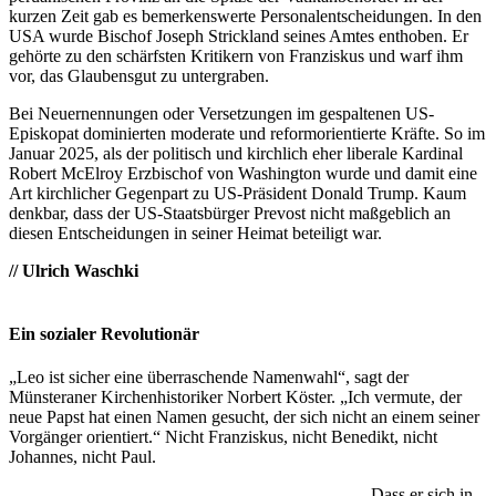
kurzen Zeit gab es bemerkenswerte Personalentscheidungen. In den
USA wurde Bischof Joseph Strickland seines Amtes enthoben. Er
gehörte zu den schärfsten Kritikern von Franziskus und warf ihm
vor, das Glaubensgut zu untergraben.
Bei Neuernennungen oder Versetzungen im gespaltenen US-
Episkopat dominierten moderate und reformorientierte Kräfte. So im
Januar 2025, als der politisch und kirchlich eher liberale Kardinal
Robert McElroy Erzbischof von Washington wurde und damit eine
Art kirchlicher Gegenpart zu US-Präsident Donald Trump. Kaum
denkbar, dass der US-Staatsbürger Prevost nicht maßgeblich an
diesen Entscheidungen in seiner Heimat beteiligt war.
// Ulrich Waschki
Ein sozialer Revolutionär
„Leo ist sicher eine überraschende Namenwahl“, sagt der
Münsteraner Kirchenhistoriker Norbert Köster. „Ich vermute, der
neue Papst hat einen Namen gesucht, der sich nicht an einem seiner
Vorgänger orientiert.“ Nicht Franziskus, nicht Benedikt, nicht
Johannes, nicht Paul.
Dass er sich in