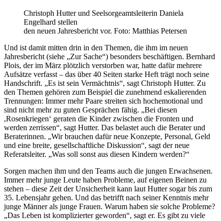
Christoph Hutter und Seelsorgeamtsleiterin Daniela
Engelhard stellen
den neuen Jahresbericht vor. Foto: Matthias Petersen
Und ist damit mitten drin in den Themen, die ihm im neuen
Jahresbericht (siehe „Zur Sache“) besonders beschäftigen. Bernhard
Plois, der im März plötzlich verstorben war, hatte dafür mehrere
Aufsätze verfasst – das über 40 Seiten starke Heft trägt noch seine
Handschrift. „Es ist sein Vermächtnis“, sagt Christoph Hutter. Zu
den Themen gehören zum Beispiel die zunehmend eskalierenden
Trennungen: Immer mehr Paare streiten sich hoch­emotional und
sind nicht mehr zu guten Gesprächen fähig. „Bei diesen
,Rosenkriegen‘ geraten die Kinder zwischen die Fronten und
werden zerrissen“, sagt Hutter. Das belastet auch die Berater und
Beraterinnen. „Wir brauchen dafür neue Konzepte, Personal, Geld
und eine breite, gesellschaftliche Diskussion“, sagt der neue
Referatsleiter. „Was soll sonst aus diesen Kindern werden?“
Sorgen machen ihm und den Teams auch die jungen Erwachsenen.
Immer mehr junge Leute haben Probleme, auf eigenen Beinen zu
stehen – diese Zeit der Unsicherheit kann laut Hutter sogar bis zum
35. Lebensjahr gehen. Und das betrifft nach seiner Kenntnis mehr
junge Männer als junge Frauen. Warum haben sie solche Probleme?
„Das Leben ist komplizierter geworden“, sagt er. Es gibt zu viele