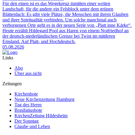
Für den einen ist es das Wegekreuz inmitten einer weiten
Landschaft, für die andere ein Felsblock unter dem grünen
Blätterdach: Es gibt viele Plätze, die Menschen mit ihrem Glauben
und ihrer Spiritualität verbinden. Um solche manchmal auch
verborgenen Orte geht es in der neuen Serie von „Platt inne Kärke“.
Heute erzählt Hildegard Pool aus Haren von einem Notfriedhof an
der deutsch-niederländischen Grenze bei Twist im mittleren
Emsland. Auf Platt- und Hochdeutsch.
05.08.2026
Links
Abo
Über aus.sicht
Zeitungen
Kirchenbote
Neue Kirchenzeitung Hamburg
Tag des Herrn
Bonifatiusbote
KirchenZeitung Hildesheim
Der Sonntag
Glaube und Leben