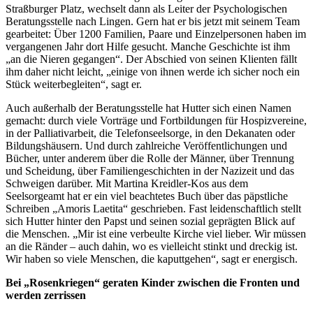
Straßburger Platz, wechselt dann als Leiter der Psychologischen
Beratungsstelle nach Lingen. Gern hat er bis jetzt mit seinem Team
gearbeitet: Über 1200 Familien, Paare und Einzelpersonen haben im
vergangenen Jahr dort Hilfe gesucht. Manche Geschichte ist ihm
„an die Nieren gegangen“. Der Abschied von seinen Klienten fällt
ihm daher nicht leicht, „einige von ihnen werde ich sicher noch ein
Stück weiterbegleiten“, sagt er.
Auch außerhalb der Beratungsstelle hat Hutter sich einen Namen
gemacht: durch viele Vorträge und Fortbildungen für Hospizvereine,
in der Palliativarbeit, die Telefonseelsorge, in den Dekanaten oder
Bildungshäusern. Und durch zahlreiche Veröffentlichungen und
Bücher, unter anderem über die Rolle der Männer, über Trennung
und Scheidung, über Familiengeschichten in der Nazizeit und das
Schweigen darüber. Mit Martina Kreidler-Kos aus dem
Seelsorgeamt hat er ein viel beachtetes Buch über das päpstliche
Schreiben „Amoris Laetita“ geschrieben. Fast leidenschaftlich stellt
sich Hutter hinter den Papst und seinen sozial geprägten Blick auf
die Menschen. „Mir ist eine verbeulte Kirche viel lieber. Wir müssen
an die Ränder – auch dahin, wo es vielleicht stinkt und dreckig ist.
Wir haben so viele Menschen, die kaputtgehen“, sagt er energisch.
Bei „Rosenkriegen“ geraten Kinder zwischen die Fronten und
werden zerrissen