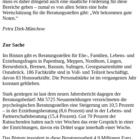
muss es daher dringend auch eine staatliche Förderung für diese
Bereiche geben – zumal es von allen Seiten eine hohe
Wertschätzung für die Beratungsstellen gibt: „Wir bekommen gute
Noten.“
Petra Diek-Münchow
Zur Sache
Im Bistum gibt es Beratungsstellen für Ehe-, Familien, Lebens- und
Erziehungsfragen in Papenburg, Meppen, Nordhorn, Lingen,
Bersenbrück, Bremen, Bassum, Sulingen, Georgsmarienhütte und
Osnabrück. 186 Fachkräfte sind in Voll- und Teilzeit beschäftigt,
davon 83 Honorarkräfte. Die Personalstärke ist im vergangenen Jahr
konstant geblieben.
Stark gestiegen ist laut dem neuen Jahresbericht dagegen der
Beratungsbedarf: Mit 5725 Neuanmeldungen verzeichneten die
psychologischen Beratungsstellen eine Steigerung um 10,5 Prozent
– in der Erziehungsberatung (8,6 Prozent) und in der Lebens- und
Partnerschaftsberatung (15,4 Prozent). Gut 70 Prozent der
Ratsuchenden hatten nach vier Wochen das erste Gespräch in einer
der Einrichtungen, davon ein Drittel sogar innerhalb einer Woche.
Das Bistum investiert in diese Beratungsarbeit 4,9 Millionen Euro.