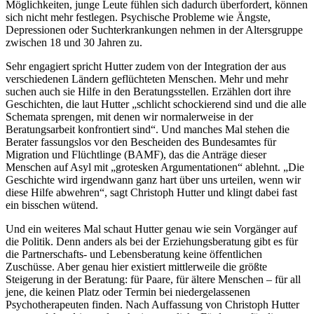
Möglichkeiten, junge Leute fühlen sich dadurch überfordert, können
sich nicht mehr festlegen. Psychische Probleme wie Ängste,
Depressionen oder Suchterkrankungen nehmen in der Altersgruppe
zwischen 18 und 30 Jahren zu.
Sehr engagiert spricht Hutter zudem von der Integration der aus
verschiedenen Ländern geflüchteten Menschen. Mehr und mehr
suchen auch sie Hilfe in den Beratungsstellen. Erzählen dort ihre
Geschichten, die laut Hutter „schlicht schockierend sind und die alle
Schemata sprengen, mit denen wir normalerweise in der
Beratungsarbeit konfrontiert sind“. Und manches Mal stehen die
Berater fassungslos vor den Bescheiden des Bundesamtes für
Migration und Flüchtlinge (BAMF), das die Anträge dieser
Menschen auf Asyl mit „grotesken Argumentationen“ ablehnt. „Die
Geschichte wird irgendwann ganz hart über uns urteilen, wenn wir
diese Hilfe abwehren“, sagt Christoph Hutter und klingt dabei fast
ein bisschen wütend.
Und ein weiteres Mal schaut Hutter genau wie sein Vorgänger auf
die Politik. Denn anders als bei der Erziehungsberatung gibt es für
die Partnerschafts- und Lebensberatung keine öffentlichen
Zuschüsse. Aber genau hier existiert mittlerweile die größte
Steigerung in der Beratung: für Paare, für ältere Menschen – für all
jene, die keinen Platz oder Termin bei niedergelassenen
Psychotherapeuten finden. Nach Auffassung von Christoph Hutter