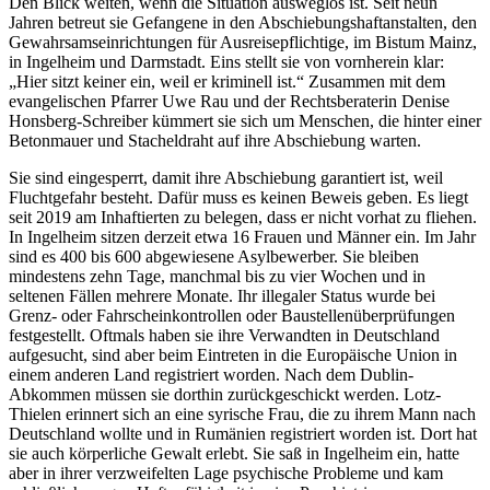
Den Blick weiten, wenn die Situation ausweglos ist. Seit neun
Jahren betreut sie Gefangene in den Abschiebungshaftanstalten, den
Gewahrsamseinrichtungen für Ausreisepflichtige, im Bistum Mainz,
in Ingelheim und Darmstadt. Eins stellt sie von vornherein klar:
„Hier sitzt keiner ein, weil er kriminell ist.“ Zusammen mit dem
evangelischen Pfarrer Uwe Rau und der Rechtsberaterin Denise
Honsberg-Schreiber kümmert sie sich um Menschen, die hinter einer
Betonmauer und Stacheldraht auf ihre Abschiebung warten.
Sie sind eingesperrt, damit ihre Abschiebung garantiert ist, weil
Fluchtgefahr besteht. Dafür muss es keinen Beweis geben. Es liegt
seit 2019 am Inhaftierten zu belegen, dass er nicht vorhat zu fliehen.
In Ingelheim sitzen derzeit etwa 16 Frauen und Männer ein. Im Jahr
sind es 400 bis 600 abgewiesene Asylbewerber. Sie bleiben
mindestens zehn Tage, manchmal bis zu vier Wochen und in
seltenen Fällen mehrere Monate. Ihr illegaler Status wurde bei
Grenz- oder Fahrscheinkontrollen oder Baustellenüberprüfungen
festgestellt. Oftmals haben sie ihre Verwandten in Deutschland
aufgesucht, sind aber beim Eintreten in die Europäische Union in
einem anderen Land registriert worden. Nach dem Dublin-
Abkommen müssen sie dorthin zurückgeschickt werden. Lotz-
Thielen erinnert sich an eine syrische Frau, die zu ihrem Mann nach
Deutschland wollte und in Rumänien registriert worden ist. Dort hat
sie auch körperliche Gewalt erlebt. Sie saß in Ingelheim ein, hatte
aber in ihrer verzweifelten Lage psychische Probleme und kam