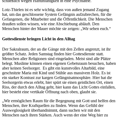
schließlich wegen Haftunfähigkeit in eine Psychiatrie.
Lotz-Thielen ist es sehr wichtig, dass von außen jemand Zugang
hat, um das geschlossene System Gefängnis aufzubrechen, für die
Gefangenen, die Mitarbeiter und die Öffentlichkeit. Die Menschen
draußen sollen wissen, wie eine Abschiebung abläuft. Den
Menschen hinter der Mauer möchte sie zeigen: „Wir sehen euch.“
Gottesdienste bringen Licht in den Alltag
Der Sakralraum, der an die Gänge mit den Zellen angrenzt, ist ihr
größter Schatz. Jeden Samstag finden hier Gottesdienste statt.
Menschen aller Religionen sind eingeladen. Meist sind alle Plätze
belegt. Muslime können einen eigenen Gebetsraum besuchen, haben
aber keinen Seelsorger. Es gibt ein kunstvolles Altarbild, eine
geschnitzte Maria mit Kind und Stühle aus massivem Holz. Es ist
ein starker Kontrast zur kargen Gefängnisatmosphäre. Hier hat die
Seelsorgerin etwas erlebt, hier spürt sie einen geistlichen Ort, einen
Riss, der durch den Alltag geht, hier kann das Licht Gottes einfallen,
hier besteht eine vertikale Öffnung nach oben, glaubt sie.
„Wir ermöglichen Raum für die Begegnung mit Gott und helfen den
Menschen, ihre Kraftquellen zu finden. Wenn das Gefühl der
Ausweglosigkeit überhandnimmt, dann suchen wir mit den
Menschen nach ihren Stärken. Auch wenn der eine Weg hier zu