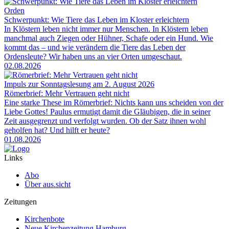
Orden
Schwerpunkt: Wie Tiere das Leben im Kloster erleichtern
In Klöstern leben nicht immer nur Menschen. In Klöstern leben
manchmal auch Ziegen oder Hühner, Schafe oder ein Hund. Wie
kommt das – und wie verändern die Tiere das Leben der
Ordensleute? Wir haben uns an vier Orten umgeschaut.
02.08.2026
Impuls zur Sonntagslesung am 2. August 2026
Römerbrief: Mehr Vertrauen geht nicht
Eine starke These im Römerbrief: Nichts kann uns scheiden von der
Liebe Gottes! Paulus ermutigt damit die Gläubigen, die in seiner
Zeit ausgegrenzt und verfolgt wurden. Ob der Satz ihnen wohl
geholfen hat? Und hilft er heute?
01.08.2026
Links
Abo
Über aus.sicht
Zeitungen
Kirchenbote
Neue Kirchenzeitung Hamburg