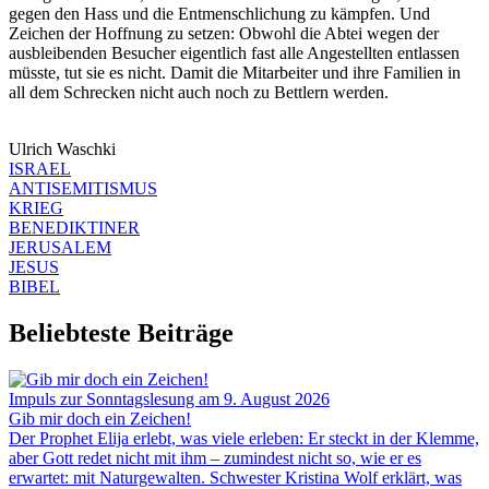
gegen den Hass und die Entmenschlichung zu kämpfen. Und
Zeichen der Hoffnung zu setzen: Obwohl die Abtei wegen der
ausbleibenden Besucher eigentlich fast alle Angestellten entlassen
müsste, tut sie es nicht. Damit die Mitarbeiter und ihre Familien in
all dem Schrecken nicht auch noch zu Bettlern werden.
Ulrich Waschki
ISRAEL
ANTISEMITISMUS
KRIEG
BENEDIKTINER
JERUSALEM
JESUS
BIBEL
Beliebteste Beiträge
Impuls zur Sonntagslesung am 9. August 2026
Gib mir doch ein Zeichen!
Der Prophet Elija erlebt, was viele erleben: Er steckt in der Klemme,
aber Gott redet nicht mit ihm – zumindest nicht so, wie er es
erwartet: mit Naturgewalten. Schwester Kristina Wolf erklärt, was