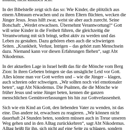
In der Bibelstelle zeigt sich das so: Wie Kinder, die plötzlich aus
einem Albtraum erwachen und zu ihren Eltern flüchten, wecken die
Jünger Jesus. Jesus hilft zwar, weist sie aber auch zurecht. Seine
Botschaft: „Werdet erwachsen. Übernehmt Verantwortung!“ Gott
will seine Kinder in die Freiheit führen, die gleichzeitig die
Verantwortung mit sich bringt, selbst aktiv zu werden und das
Leben zu gestalten. Dazu gehören eben auch die schwierigen
Seiten. „Krankheit, Verlust, Intrigen – das gehört zum Menschsein
dazu. Niemand kann vor diesen Erfahrungen fliehen“, sagt Abt
Nikodemus.
In der aktuellen Lage in Israel heißt das für die Mönche vom Berg
Zion: In ihren Gebeten bringen sie das unsägliche Leid vor Gott.
Alles könne man vor Gott werfen und – wie die Jünger – klagen,
auch schreien oder schweigen. „Wir sollten noch viel emotionaler
beten“, sagt Abt Nikodemus. Die Psalmen, die die Mönche wie
früher Jesus und seine Jünger beten, kennen die ganzen
menschlichen Gemütsverfassungen bis hin zur Gottverlassenheit.
Sich wie ein Kind an Gott, den liebenden Vater zu wenden, ist das
eine. Das andere ist, erwachsen zu reagieren. „Wir können nicht
dauerhaft 24 Stunden beten, sondern müssen auch in Treue unseren
Weg gehen und in den Alltag zurückkehren“, sagt Abt Nikodemus.
Alltag heißt für ihn, sich nicht auf eine Seite zu schlagen, sondern