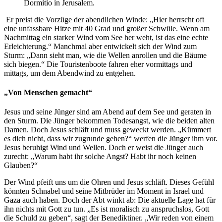
Dormitio in Jerusalem.
Er preist die Vorzüge der abendlichen Winde: „Hier herrscht oft
eine unfassbare Hitze mit 40 Grad und großer Schwüle. Wenn am
Nachmittag ein starker Wind vom See her weht, ist das eine echte
Erleichterung.“ Manchmal aber entwickelt sich der Wind zum
Sturm: „Dann sieht man, wie die Wellen anrollen und die Bäume
sich biegen.“ Die Touristenboote fahren eher vormittags und
mittags, um dem Abendwind zu entgehen.
„Von Menschen gemacht“
Jesus und seine Jünger sind am Abend auf dem See und geraten in
den Sturm. Die Jünger bekommen Todesangst, wie die beiden alten
Damen. Doch Jesus schläft und muss geweckt werden. „Kümmert
es dich nicht, dass wir zugrunde gehen?“ werfen die Jünger ihm vor.
Jesus beruhigt Wind und Wellen. Doch er weist die Jünger auch
zurecht: „Warum habt ihr solche Angst? Habt ihr noch keinen
Glauben?“
Der Wind pfeift uns um die Ohren und Jesus schläft. Dieses Gefühl
könnten Schnabel und seine Mitbrüder im Moment in Israel und
Gaza auch haben. Doch der Abt winkt ab: Die aktuelle Lage hat für
ihn nichts mit Gott zu tun. „Es ist moralisch zu anspruchslos, Gott
die Schuld zu geben“, sagt der Benediktiner. „Wir reden von einem