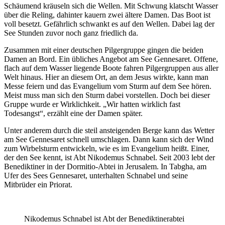
Schäumend kräuseln sich die Wellen. Mit Schwung klatscht Wasser
über die Reling, dahinter kauern zwei ältere Damen. Das Boot ist
voll besetzt. Gefährlich schwankt es auf den Wellen. Dabei lag der
See Stunden zuvor noch ganz friedlich da.
Zusammen mit einer deutschen Pilgergruppe gingen die beiden
Damen an Bord. Ein übliches Angebot am See Gennesaret. Offene,
flach auf dem Wasser liegende Boote fahren Pilgergruppen aus aller
Welt hinaus. Hier an diesem Ort, an dem Jesus wirkte, kann man
Messe feiern und das Evangelium vom Sturm auf dem See hören.
Meist muss man sich den Sturm dabei vorstellen. Doch bei dieser
Gruppe wurde er Wirklichkeit. „Wir hatten wirklich fast
Todesangst“, erzählt eine der Damen später.
Unter anderem durch die steil ansteigenden Berge kann das Wetter
am See Gennesaret schnell umschlagen. Dann kann sich der Wind
zum Wirbelsturm entwickeln, wie es im Evangelium heißt. Einer,
der den See kennt, ist Abt Nikodemus Schnabel. Seit 2003 lebt der
Benediktiner in der Dormitio-Abtei in Jerusalem. In Tabgha, am
Ufer des Sees Gennesaret, unterhalten Schnabel und seine
Mitbrüder ein Priorat.
Nikodemus Schnabel ist Abt der Benediktinerabtei