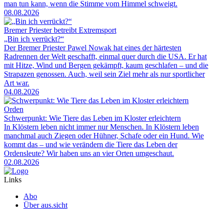
man tun kann, wenn die Stimme vom Himmel schweigt.
08.08.2026
Bremer Priester betreibt Extremsport
„Bin ich verrückt?“
Der Bremer Priester Pawel Nowak hat eines der härtesten
Radrennen der Welt geschafft, einmal quer durch die USA. Er hat
mit Hitze, Wind und Bergen gekämpft, kaum geschlafen – und die
Strapazen genossen. Auch, weil sein Ziel mehr als nur sportlicher
Art war.
04.08.2026
Orden
Schwerpunkt: Wie Tiere das Leben im Kloster erleichtern
In Klöstern leben nicht immer nur Menschen. In Klöstern leben
manchmal auch Ziegen oder Hühner, Schafe oder ein Hund. Wie
kommt das – und wie verändern die Tiere das Leben der
Ordensleute? Wir haben uns an vier Orten umgeschaut.
02.08.2026
Links
Abo
Über aus.sicht