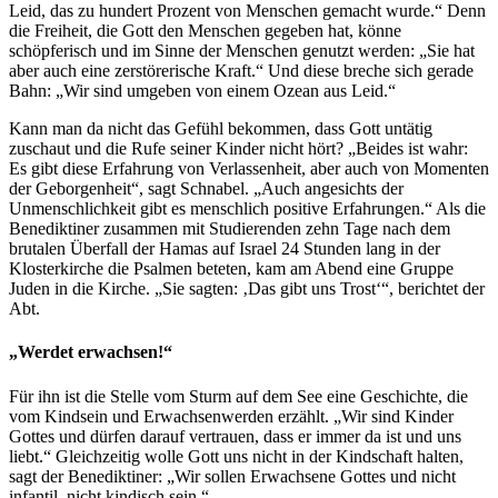
Leid, das zu hundert Prozent von Menschen gemacht wurde.“ Denn
die Freiheit, die Gott den Menschen gegeben hat, könne
schöpferisch und im Sinne der Menschen genutzt werden: „Sie hat
aber auch eine zerstörerische Kraft.“ Und diese breche sich gerade
Bahn: „Wir sind umgeben von einem Ozean aus Leid.“
Kann man da nicht das Gefühl bekommen, dass Gott untätig
zuschaut und die Rufe seiner Kinder nicht hört? „Beides ist wahr:
Es gibt diese Erfahrung von Verlassenheit, aber auch von Momenten
der Geborgenheit“, sagt Schnabel. „Auch angesichts der
Unmenschlichkeit gibt es menschlich positive Erfahrungen.“ Als die
Benediktiner zusammen mit Studierenden zehn Tage nach dem
brutalen Überfall der Hamas auf Israel 24 Stunden lang in der
Klosterkirche die Psalmen beteten, kam am Abend eine Gruppe
Juden in die Kirche. „Sie sagten: ‚Das gibt uns Trost‘“, berichtet der
Abt.
„Werdet erwachsen!“
Für ihn ist die Stelle vom Sturm auf dem See eine Geschichte, die
vom Kindsein und Erwachsenwerden erzählt. „Wir sind Kinder
Gottes und dürfen darauf vertrauen, dass er immer da ist und uns
liebt.“ Gleichzeitig wolle Gott uns nicht in der Kindschaft halten,
sagt der Benediktiner: „Wir sollen Erwachsene Gottes und nicht
infantil, nicht kindisch sein.“