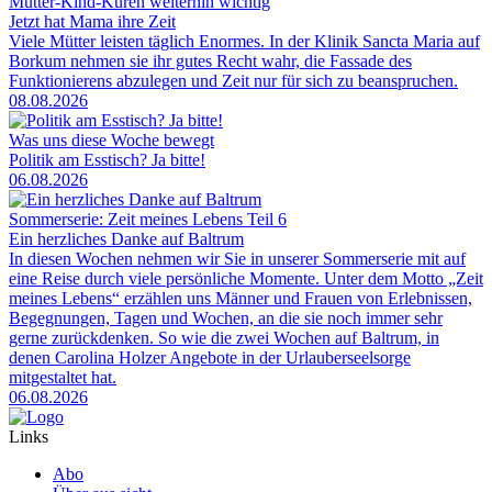
Mutter-Kind-Kuren weiterhin wichtig
Jetzt hat Mama ihre Zeit
Viele Mütter leisten täglich Enormes. In der Klinik Sancta Maria auf
Borkum nehmen sie ihr gutes Recht wahr, die Fassade des
Funktionierens abzulegen und Zeit nur für sich zu beanspruchen.
08.08.2026
Was uns diese Woche bewegt
Politik am Esstisch? Ja bitte!
06.08.2026
Sommerserie: Zeit meines Lebens Teil 6
Ein herzliches Danke auf Baltrum
In diesen Wochen nehmen wir Sie in unserer Sommerserie mit auf
eine Reise durch viele persönliche Momente. Unter dem Motto „Zeit
meines Lebens“ erzählen uns Männer und Frauen von Erlebnissen,
Begegnungen, Tagen und Wochen, an die sie noch immer sehr
gerne zurückdenken. So wie die zwei Wochen auf Baltrum, in
denen Carolina Holzer Angebote in der Urlauberseelsorge
mitgestaltet hat.
06.08.2026
Links
Abo