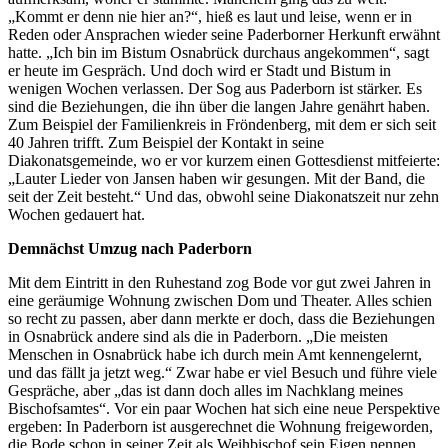
„Kommt er denn nie hier an?“, hieß es laut und leise, wenn er in
Reden oder Ansprachen wieder seine Paderborner Herkunft erwähnt
hatte. „Ich bin im Bistum Osnabrück durchaus angekommen“, sagt
er heute im Gespräch. Und doch wird er Stadt und Bistum in
wenigen Wochen verlassen. Der Sog aus Paderborn ist stärker. Es
sind die Beziehungen, die ihn über die langen Jahre genährt haben.
Zum Beispiel der Familienkreis in Fröndenberg, mit dem er sich seit
40 Jahren trifft. Zum Beispiel der Kontakt in seine
Diakonatsgemeinde, wo er vor kurzem einen Gottesdienst mitfeierte:
„Lauter Lieder von Jansen haben wir gesungen. Mit der Band, die
seit der Zeit besteht.“ Und das, obwohl seine Diakonatszeit nur zehn
Wochen gedauert hat.
Demnächst Umzug nach Paderborn
Mit dem Eintritt in den Ruhestand zog Bode vor gut zwei Jahren in
eine geräumige Wohnung zwischen Dom und Theater. Alles schien
so recht zu passen, aber dann merkte er doch, dass die Beziehungen
in Osnabrück andere sind als die in Paderborn. „Die meisten
Menschen in Osnabrück habe ich durch mein Amt kennengelernt,
und das fällt ja jetzt weg.“ Zwar habe er viel Besuch und führe viele
Gespräche, aber „das ist dann doch alles im Nachklang meines
Bischofsamtes“. Vor ein paar Wochen hat sich eine neue Perspektive
ergeben: In Paderborn ist ausgerechnet die Wohnung freigeworden,
die Bode schon in seiner Zeit als Weihbischof sein Eigen nennen