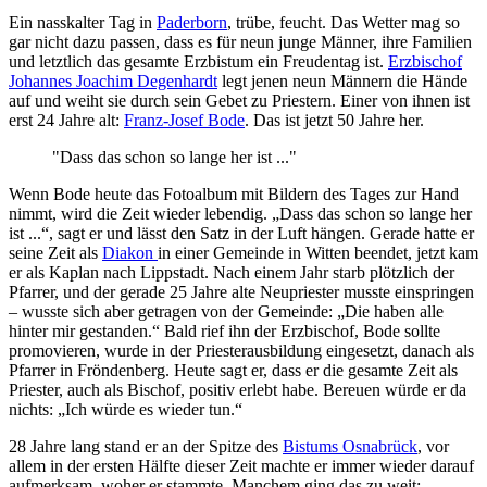
Ein nasskalter Tag in
Paderborn
, trübe, feucht. Das Wetter mag so
gar nicht dazu passen, dass es für neun junge Männer, ihre Familien
und letztlich das gesamte Erzbistum ein Freudentag ist.
Erzbischof
Johannes Joachim Degenhardt
legt jenen neun Männern die Hände
auf und weiht sie durch sein Gebet zu Priestern. Einer von ihnen ist
erst 24 Jahre alt:
Franz-Josef Bode
. Das ist jetzt 50 Jahre her.
"Dass das schon so lange her ist ..."
Wenn Bode heute das Fotoalbum mit Bildern des Tages zur Hand
nimmt, wird die Zeit wieder lebendig. „Dass das schon so lange her
ist ...“, sagt er und lässt den Satz in der Luft hängen. Gerade hatte er
seine Zeit als
Diakon
in einer Gemeinde in Witten beendet, jetzt kam
er als Kaplan nach Lippstadt. Nach einem Jahr starb plötzlich der
Pfarrer, und der gerade 25 Jahre alte Neupriester musste einspringen
– wusste sich aber getragen von der Gemeinde: „Die haben alle
hinter mir gestanden.“ Bald rief ihn der Erzbischof, Bode sollte
promovieren, wurde in der Priesterausbildung eingesetzt, danach als
Pfarrer in Fröndenberg. Heute sagt er, dass er die gesamte Zeit als
Priester, auch als Bischof, positiv erlebt habe. Bereuen würde er da
nichts: „Ich würde es wieder tun.“
28 Jahre lang stand er an der Spitze des
Bistums Osnabrück
, vor
allem in der ersten Hälfte dieser Zeit machte er immer wieder darauf
aufmerksam, woher er stammte. Manchem ging das zu weit: