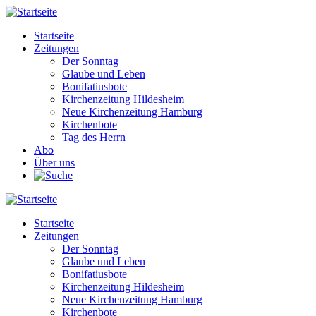
Direkt
zum
Startseite
Inhalt
Zeitungen
Main
Der Sonntag
navigation
Glaube und Leben
Bonifatiusbote
Kirchenzeitung Hildesheim
Neue Kirchenzeitung Hamburg
Kirchenbote
Tag des Herrn
Abo
Über uns
Startseite
Zeitungen
Main
Der Sonntag
navigation
Glaube und Leben
Bonifatiusbote
Kirchenzeitung Hildesheim
Neue Kirchenzeitung Hamburg
Kirchenbote