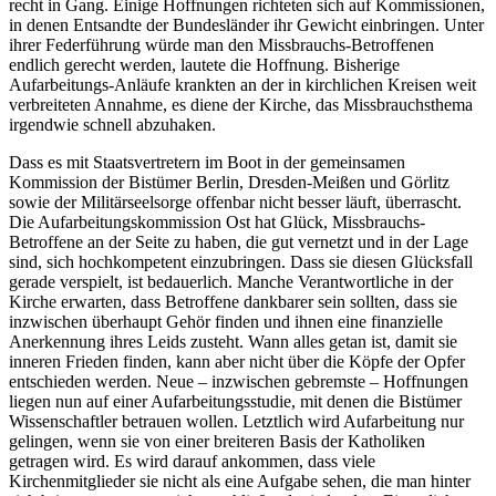
recht in Gang. Einige Hoffnungen richteten sich auf Kommissionen,
in denen Entsandte der Bundesländer ihr Gewicht einbringen. Unter
ihrer Federführung würde man den Missbrauchs-Betroffenen
endlich gerecht werden, lautete die Hoffnung. Bisherige
Aufarbeitungs-Anläufe krankten an der in kirchlichen Kreisen weit
verbreiteten Annahme, es diene der Kirche, das Missbrauchsthema
irgendwie schnell abzuhaken.
Dass es mit Staatsvertretern im Boot in der gemeinsamen
Kommission der Bistümer Berlin, Dresden-Meißen und Görlitz
sowie der Militärseelsorge offenbar nicht besser läuft, überrascht.
Die Aufarbeitungskommission Ost hat Glück, Missbrauchs-
Betroffene an der Seite zu haben, die gut vernetzt und in der Lage
sind, sich hochkompetent einzubringen. Dass sie diesen Glücksfall
gerade verspielt, ist bedauerlich. Manche Verantwortliche in der
Kirche erwarten, dass Betroffene dankbarer sein sollten, dass sie
inzwischen überhaupt Gehör finden und ihnen eine finanzielle
Anerkennung ihres Leids zusteht. Wann alles getan ist, damit sie
inneren Frieden finden, kann aber nicht über die Köpfe der Opfer
entschieden werden. Neue – inzwischen gebremste – Hoffnungen
liegen nun auf einer Aufarbeitungsstudie, mit denen die Bistümer
Wissenschaftler betrauen wollen. Letztlich wird Aufarbeitung nur
gelingen, wenn sie von einer breiteren Basis der Katholiken
getragen wird. Es wird darauf ankommen, dass viele
Kirchenmitglieder sie nicht als eine Aufgabe sehen, die man hinter