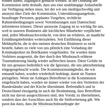
erlitten haben, zugänglich gemacht werden. In der Ordnung der
Kommission steht deshalb, dass uns eine unabhängige Anlaufstelle
zur Verfügung stehen muss, bei der wir uns niedrigschwellig und
anonym über Ziele der Kommission, Unterstützungsangebote,
beauftragte Personen, geplantes Vorgehen, rechtliche
Rahmenbedingungen sowie Vereinbarungen zum Datenschutz
informieren können. Dieser anonyme Zugang ist so wichtig für uns,
weil in unseren Bistümern alle kirchlichen Mitarbeiter verpflichtet
sind, jeden Missbrauchsverdacht, von dem sie erfahren, an staatliche
Ermittlungsbehörden weiterzuleiten. Seit Einführung dieser
Meldepflicht, die in den meisten deutschen Bistümern so nicht
besteht, haben zu viele von uns plötzlich eine Vorladung der
Kriminalpolizei im Briefkasten vorgefunden. Sie wurden dann
Verhören ausgesetzt, die ihre durch den Missbrauch erlittene
Traumatisierung häufig wieder aufbrechen lassen. Diese Gefahr ist
für uns genauso bedrohlich wie die Ignoranz, die uns jahrzehntelang
entgegengebracht wurde. Die Kommissionsmitglieder, die wir
entsandt haben, wurden wiederholt bedrängt, damit sie Namen
preisgeben. Wenn sie Anliegen Betroffener in die Kommission
eingebracht haben, wurden sie immer wieder von den Vertretern der
Bundesländer und der Kirche überstimmt. Befremdlich und in
Deutschland einzigartig ist auch die Bestimmung, dass Betroffene
nicht nur davon ausgeschlossen sind, den Vorsitz zu übernehmen,
sondern dass der Ausschluss auch für die Stellvertretung gilt. Wie
passt das dazu, dass die Missbrauchsbeauftragte der