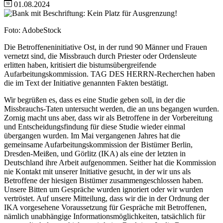
01.08.2024
Image
Nachweis
Foto: AdobeStock
Die Betroffeneninitiative Ost, in der rund 90 Männer und Frauen
vernetzt sind, die Missbrauch durch Priester oder Ordensleute
erlitten haben, kritisiert die bistumsübergreifende
Aufarbeitungskommission. TAG DES HERRN-Recherchen haben
die im Text der Initiative genannten Fakten bestätigt.
Wir begrüßen es, dass es eine Studie geben soll, in der die
Missbrauchs-Taten untersucht werden, die an uns begangen wurden.
Zornig macht uns aber, dass wir als Betroffene in der Vorbereitung
und Entscheidungsfindung für diese Studie wieder einmal
übergangen wurden. Im Mai vergangenen Jahres hat die
gemeinsame Aufarbeitungskommission der Bistümer Berlin,
Dresden-Meißen, und Görlitz (IKA) als eine der letzten in
Deutschland ihre Arbeit aufgenommen. Seither hat die Kommission
nie Kontakt mit unserer Initiative gesucht, in der wir uns als
Betroffene der hiesigen Bistümer zusammengeschlossen haben.
Unsere Bitten um Gespräche wurden ignoriert oder wir wurden
vertröstet. Auf unsere Mitteilung, dass wir die in der Ordnung der
IKA vorgesehene Voraussetzung für Gespräche mit Betroffenen,
nämlich unabhängige Informationsmöglichkeiten, tatsächlich für