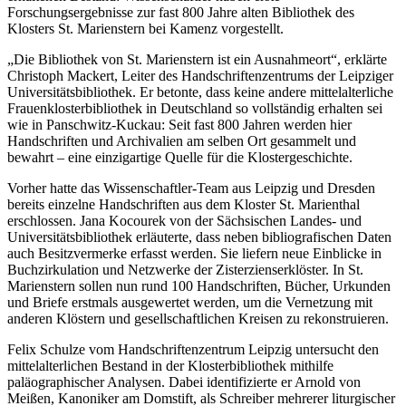
Forschungsergebnisse zur fast 800 Jahre alten Bibliothek des
Klosters St. Marienstern bei Kamenz vorgestellt.
„Die Bibliothek von St. Marienstern ist ein Ausnahmeort“, erklärte
Christoph Mackert, Leiter des Handschriftenzentrums der Leipziger
Universitätsbibliothek. Er betonte, dass keine andere mittelalterliche
Frauenklosterbibliothek in Deutschland so vollständig erhalten sei
wie in Panschwitz-Kuckau: Seit fast 800 Jahren werden hier
Handschriften und Archivalien am selben Ort gesammelt und
bewahrt – eine einzigartige Quelle für die Klostergeschichte.
Vorher hatte das Wissenschaftler-Team aus Leipzig und Dresden
bereits einzelne Handschriften aus dem Kloster St. Marienthal
erschlossen. Jana Kocourek von der Sächsischen Landes- und
Universitätsbibliothek erläuterte, dass neben bibliografischen Daten
auch Besitzvermerke erfasst werden. Sie liefern neue Einblicke in
Buchzirkulation und Netzwerke der Zisterzienserklöster. In St.
Marienstern sollen nun rund 100 Handschriften, Bücher, Urkunden
und Briefe erstmals ausgewertet werden, um die Vernetzung mit
anderen Klöstern und gesellschaftlichen Kreisen zu rekonstruieren.
Felix Schulze vom Handschriftenzentrum Leipzig untersucht den
mittelalterlichen Bestand in der Klosterbibliothek mithilfe
paläographischer Analysen. Dabei identifizierte er Arnold von
Meißen, Kanoniker am Domstift, als Schreiber mehrerer liturgischer