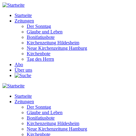
Direkt
zum
Startseite
Inhalt
Zeitungen
Main
Der Sonntag
navigation
Glaube und Leben
Bonifatiusbote
Kirchenzeitung Hildesheim
Neue Kirchenzeitung Hamburg
Kirchenbote
Tag des Herrn
Abo
Über uns
Startseite
Zeitungen
Main
Der Sonntag
navigation
Glaube und Leben
Bonifatiusbote
Kirchenzeitung Hildesheim
Neue Kirchenzeitung Hamburg
Kirchenbote