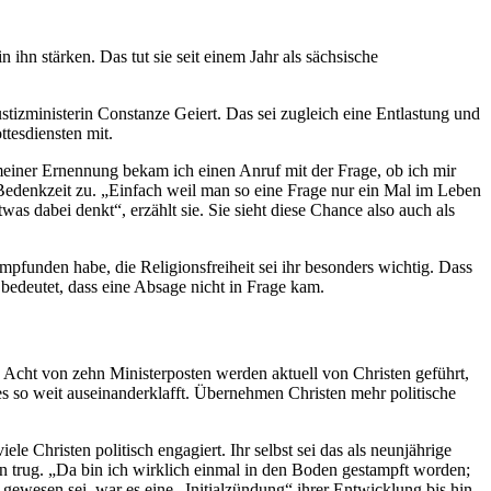
ihn stärken. Das tut sie seit einem Jahr als sächsische
Justizministerin Constanze Geiert. Das sei zugleich eine Entlastung und
ttesdiensten mit.
meiner Ernennung bekam ich einen Anruf mit der Frage, ob ich mir
 Bedenkzeit zu. „Einfach weil man so eine Frage nur ein Mal im Leben
s dabei denkt“, erzählt sie. Sie sieht diese Chance also auch als
empfunden habe, die Religionsfreiheit sei ihr besonders wichtig. Dass
 bedeutet, dass eine Absage nicht in Frage kam.
 Acht von zehn Ministerposten werden aktuell von Christen geführt,
es so weit auseinanderklafft. Übernehmen Christen mehr politische
e Christen politisch engagiert. Ihr selbst sei das als neunjährige
en trug. „Da bin ich wirklich einmal in den Boden gestampft worden;
 gewesen sei, war es eine „Initialzündung“ ihrer Entwicklung bis hin