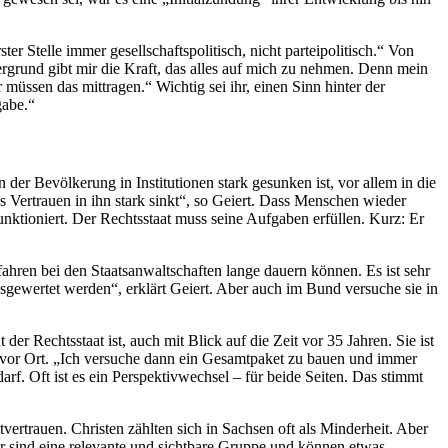
er Stelle immer gesellschaftspolitisch, nicht parteipolitisch.“ Von
ergrund gibt mir die Kraft, das alles auf mich zu nehmen. Denn mein
müssen das mittragen.“ Wichtig sei ihr, einen Sinn hinter der
gabe.“
der Bevölkerung in Institutionen stark gesunken ist, vor allem in die
as Vertrauen in ihn stark sinkt“, so Geiert. Dass Menschen wieder
funktioniert. Der Rechtsstaat muss seine Aufgaben erfüllen. Kurz: Er
fahren bei den Staatsanwaltschaften lange dauern können. Es ist sehr
ewertet werden“, erklärt Geiert. Aber auch im Bund versuche sie in
er Rechtsstaat ist, auch mit Blick auf die Zeit vor 35 Jahren. Sie ist
n vor Ort. „Ich versuche dann ein Gesamtpaket zu bauen und immer
. Oft ist es ein Perspektivwechsel – für beide Seiten. Das stimmt
ertrauen. Christen zählten sich in Sachsen oft als Minderheit. Aber
r sind eine relevante und sichtbare Gruppe und können etwas