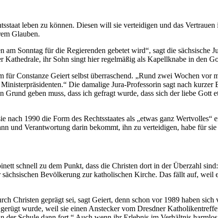
taat leben zu können. Diesen will sie verteidigen und das Vertrauen in 
ihrem Glauben.
tten am Sonntag für die Regierenden gebetet wird“, sagt die sächsische 
er Kathedrale, ihr Sohn singt hier regelmäßig als Kapellknabe in den Go
 kam für Constanze Geiert selbst überraschend. „Rund zwei Wochen vor 
Ministerpräsidenten.“ Die damalige Jura-Professorin sagt nach kurzer
Grund geben muss, dass ich gefragt wurde, dass sich der liebe Gott etwa
s sie nach 1990 die Form des Rechtsstaates als „etwas ganz Wertvolles“ 
 kann und Verantwortung darin bekommt, ihn zu verteidigen, habe für sie
tt schnell zu dem Punkt, dass die Christen dort in der Überzahl sind:
sächsischen Bevölkerung zur katholischen Kirche. Das fällt auf, weil 
 Christen geprägt sei, sagt Geiert, denn schon vor 1989 haben sich viel
in gerügt wurde, weil sie einen Anstecker vom Dresdner Katholikentreff
in der Schule dann fort.“ Auch wenn ihr Erlebnis im Verhältnis harmlos