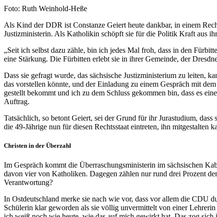
Nachweis
Foto: Ruth Weinhold-Heße
Als Kind der DDR ist Constanze Geiert heute dankbar, in einem Rechtss
Justizministerin. Als Katholikin schöpft sie für die Politik Kraft aus 
„Seit ich selbst dazu zähle, bin ich jedes Mal froh, dass in den Fürbi
eine Stärkung. Die Fürbitten erlebt sie in ihrer Gemeinde, der Dresdn
Dass sie gefragt wurde, das sächsische Justizministerium zu leiten,
das vorstellen könnte, und der Einladung zu einem Gespräch mit dem 
gestellt bekommt und ich zu dem Schluss gekommen bin, dass es einen 
Auftrag.
Tatsächlich, so betont Geiert, sei der Grund für ihr Jurastudium, das
die 49-Jährige nun für diesen Rechtsstaat eintreten, ihn mitgestalten
Christen in der Überzahl
Im Gespräch kommt die Überraschungsministerin im sächsischen Kabine
davon vier von Katholiken. Dagegen zählen nur rund drei Prozent der 
Verantwortung?
In Ostdeutschland merke sie nach wie vor, dass vor allem die CDU durch
Schülerin klar geworden als sie völlig unvermittelt von einer Lehrer
ich weiß noch wie heute, wie das auf mich gewirkt hat. Das zog sich 