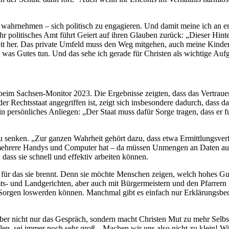
e wahrnehmen – sich politisch zu engagieren. Und damit meine ich an erst
hr politisches Amt führt Geiert auf ihren Glauben zurück: „Dieser Hint
Zeit her. Das private Umfeld muss den Weg mitgehen, auch meine Kinder 
 was Gutes tun. Und das sehe ich gerade für Christen als wichtige Auf
beim Sachsen-Monitor 2023. Die Ergebnisse zeigten, dass das Vertrauen 
er Rechtsstaat angegriffen ist, zeigt sich insbesondere dadurch, dass d
ein persönliches Anliegen: „Der Staat muss dafür Sorge tragen, dass er 
 zu senken. „Zur ganzen Wahrheit gehört dazu, dass etwa Ermittlungsver
 mehrere Handys und Computer hat – da müssen Unmengen an Daten ausg
dass sie schnell und effektiv arbeiten können.
, für das sie brennt. Denn sie möchte Menschen zeigen, welch hohes Gut d
mts- und Landgerichten, aber auch mit Bürgermeistern und den Pfarrer
orgen loswerden können. Manchmal gibt es einfach nur Erklärungsbedarf
aber nicht nur das Gespräch, sondern macht Christen Mut zu mehr Selbstv
en, sei immer noch sehr groß. „Machen wir uns also nicht zu klein! Wi