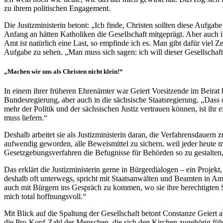
zu ihrem politischen Engagement.
Die Justizministerin betont: „Ich finde, Christen sollten diese Aufgab
Anfang an hätten Katholiken die Gesellschaft mitgeprägt. Aber auch i
Amt ist natürlich eine Last, so empfinde ich es. Man gibt dafür viel 
Aufgabe zu sehen. „Man muss sich sagen: ich will dieser Gesellschaft
„Machen wir uns als Christen nicht klein!“
In einem ihrer früheren Ehrenämter war Geiert Vorsitzende im Beirat 
Bundesregierung, aber auch in die sächsische Staatsregierung. „Dass d
mehr der Politik und der sächsischen Justiz vertrauen können, ist ihr 
muss liefern.“
Deshalb arbeitet sie als Justizministerin daran, die Verfahrensdauern
aufwendig geworden, alle Beweismittel zu sichern, weil jeder heute
Gesetzgebungsverfahren die Befugnisse für Behörden so zu gestalten, 
Das erklärt die Justizministerin gerne in Bürgerdialogen – ein Projekt
deshalb oft unterwegs, spricht mit Staatsanwälten und Beamten in A
auch mit Bürgern ins Gespräch zu kommen, wo sie ihre berechtigten S
mich total hoffnungsvoll.“
Mit Blick auf die Spaltung der Gesellschaft betont Constanze Geiert 
die Pro-Kopf-Zahl der Menschen, die sich den Kirchen zugehörig fühl