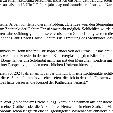
ion zu einem Zeitpunkt berechnen, muss ich das Jahr, den Tag und sogar
aus als um 18 Uhr.“ Geburtsjahr, -tag und -stunde des Jesus von Nazare
einer Arbeit vor genau diesem Problem: „Die Idee war, den Sternenhim
 Zeitpunkt der Geburt Christi war nicht möglich. Schließlich wurde d
hen Jahreszählung gibt, in unserer christlichen Zeitrechnung werden die
t das Jahr 1 nach Christi Geburt. Die Ermittlung des Sternbildes, das 
niversität Bonn und mit Christoph Sander von der Firma Glasmalerei O
s weiten die Fenster in der neuen Kunstverglasung „den Blick über di
len Ebene geht es um Solidarität nicht nur mit den Menschen, sondern m
iner Perspektive, die den menschlichen Horizont übersteigt.“
 vor 2024 Jahren am 1. Januar um null Uhr jene Lichtpunkte sichtbar 
ieses Sternenhimmels zu sehen seien, die sich in den acht Fenstern z
s hätte besser in die Kuppel der Kathedrale gepasst.“
en Wort „epipháneïa“: Erscheinung). Vermutlich nahmen alte christliche
 einer Gottheit oder die Ankunft des Herrschers in einer Stadt. Im Ma
tronomie schon längst zu einer ausgeklügelten Wissenschaft entwickelt