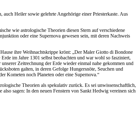
 auch Heiler sowie gelehrte Angehörige einer Priesterkaste. Aus
ische wie astrologische Theorien diesen Stern auf verschiedene
konjunktion oder eine Supernova gewesen sein, mit deren Nachweis
 zu Hause ihre Weihnachtskrippe krönt: „Der Maler Giotto di Bondone
Erde im Jahre 1301 selbst beobachten und war wohl so fasziniert,
vor unserer Zeitrechnung der Erde wieder einmal nahe gekommen und
nglücksboten galten, in deren Gefolge Hungersnöte, Seuchen und
eder Kometen noch Planeten oder eine Supernova.“
ologische Theorien als spekulativ zurück. Es sei unwissenschaftlich,
e also sagen: In den neuen Fenstern von Sankt Hedwig vereinen sich