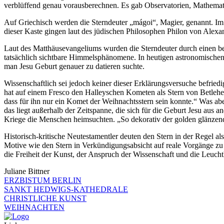
verblüffend genau vorausberechnen. Es gab Observatorien, Mathemat
Auf Griechisch werden die Sterndeuter „mágoi“, Magier, genannt. Im 
dieser Kaste gingen laut des jüdischen Philosophen Philon von Alexa
Laut des Matthäusevangeliums wurden die Sterndeuter durch einen bes
tatsächlich sichtbare Himmelsphänomene. In heutigen astronomischen
man Jesu Geburt genauer zu datieren suchte.
Wissenschaftlich sei jedoch keiner dieser Erklärungsversuche befried
hat auf einem Fresco den Halleyschen Kometen als Stern von Betlehem
dass für ihn nur ein Komet der Weihnachtsstern sein konnte.“ Was a
das liegt außerhalb der Zeitspanne, die sich für die Geburt Jesu aus
Kriege die Menschen heimsuchten. „So dekorativ der golden glänzend
Historisch-kritische Neutestamentler deuten den Stern in der Regel a
Motive wie den Stern in Verkündigungsabsicht auf reale Vorgänge zu
die Freiheit der Kunst, der Anspruch der Wissenschaft und die Leuch
Juliane Bittner
ERZBISTUM BERLIN
SANKT HEDWIGS-KATHEDRALE
CHRISTLICHE KUNST
WEIHNACHTEN