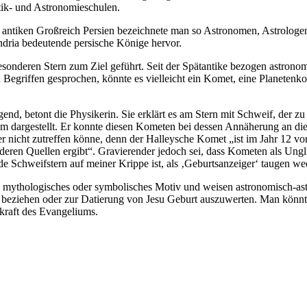
ik- und Astronomieschulen.
antiken Großreich Persien bezeichnete man so Astronomen, Astrologen,
ndria bedeutende persische Könige hervor.
onderen Stern zum Ziel geführt. Seit der Spätantike bezogen astronom
 Begriffen gesprochen, könnte es vielleicht ein Komet, eine Planeten
igend, betont die Physikerin. Sie erklärt es am Stern mit Schweif, der
 dargestellt. Er konnte diesen Kometen bei dessen Annäherung an die 
ber nicht zutreffen könne, denn der Halleysche Komet „ist im Jahr 12 
 anderen Quellen ergibt“. Gravierender jedoch sei, dass Kometen als U
e Schweifstern auf meiner Krippe ist, als ‚Geburtsanzeiger‘ taugen w
ls mythologisches oder symbolisches Motiv und weisen astronomisch-astr
 beziehen oder zur Datierung von Jesu Geburt auszuwerten. Man könnt
tkraft des Evangeliums.