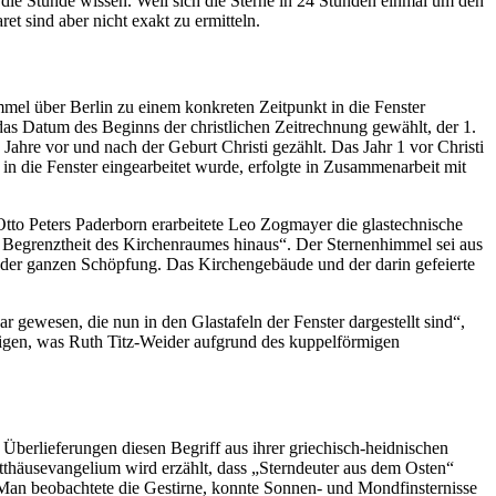
 die Stunde wissen. Weil sich die Sterne in 24 Stunden einmal um den
t sind aber nicht exakt zu ermitteln.
mel über Berlin zu einem konkreten Zeitpunkt in die Fenster
as Datum des Beginns der christlichen Zeitrechnung gewählt, der 1.
 Jahre vor und nach der Geburt Christi gezählt. Das Jahr 1 vor Christi
in die Fenster eingearbeitet wurde, erfolgte in Zusammenarbeit mit
tto Peters Paderborn erarbeitete Leo Zogmayer die glastechnische
e Begrenztheit des Kirchenraumes hinaus“. Der Sternenhimmel sei aus
it der ganzen Schöpfung. Das Kirchengebäude und der darin gefeierte
gewesen, die nun in den Glastafeln der Fenster dargestellt sind“,
eigen, was Ruth Titz-Weider aufgrund des kuppelförmigen
 Überlieferungen diesen Begriff aus ihrer griechisch-heidnischen
tthäusevangelium wird erzählt, dass „Sterndeuter aus dem Osten“
. Man beobachtete die Gestirne, konnte Sonnen- und Mondfinsternisse