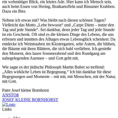
ein wehmütiger Blick, ein letztes Ade. Hier kann ich Mensch sein,
auch beim Essen von Hering, Bratkartoffeln und Büsumer Krabben.
Dazu ein Bier.
Nehme ich etwas mit? Was bleibt nach diesen schönen Tagen?
Vielleicht das Motto „Lebe bewusst“ und „Carpe Diem – nutze den
Tag und jede Stunde“. Sei dankbar, denn jeder Tag und jede Stunde
ist ein Geschenk. Oft sind es die kleinen Dinge des Lebens, die uns
erfreuen und inmitten des Alltages etwas Lebensglück schenken: Da
entdecke ich Weintrauben im Klostergarten, sehe Astern, die blühen,
die Bäume mit ihren Blättern, die sich bald verfärben. Ich genieße
den Moment, den lauen Sommerabend und den Rundgang am
nahegelegenden Auensee – und Gott geht mit.
Wie sagte es der jüdische Philosoph Martin Buber so treffend:
„Alles wirkliche Leben ist Begegnung.“ Ich bin dankbar für diese
Begegnungen und Momente – mit mir, mit Menschen, mit der Natur,
mit Gott.
Pater Josef kleine Bornhorst
ANSTOß
JOSEF KLEINE BORNHORST
Links