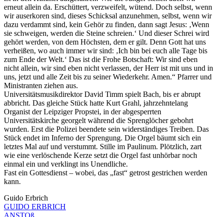
erneut allein da. Erschüttert, verzweifelt, wütend. Doch selbst, wenn
wir auserkoren sind, dieses Schicksal anzunehmen, selbst, wenn wir
dazu verdammt sind, kein Gehör zu finden, dann sagt Jesus: ‚Wenn
sie schweigen, werden die Steine schreien.‘ Und dieser Schrei wird
gehört werden, von dem Höchsten, dem er gilt. Denn Gott hat uns
verheißen, wo auch immer wir sind: ‚Ich bin bei euch alle Tage bis
zum Ende der Welt.‘ Das ist die Frohe Botschaft: Wir sind eben
nicht allein, wir sind eben nicht verlassen, der Herr ist mit uns und in
uns, jetzt und alle Zeit bis zu seiner Wiederkehr. Amen.“ Pfarrer und
Ministranten ziehen aus.
Universitätsmusikdirektor David Timm spielt Bach, bis er abrupt
abbricht. Das gleiche Stück hatte Kurt Grahl, jahrzehntelang
Organist der Leipziger Propstei, in der abgesperrten
Universitätskirche georgelt während die Sprenglöcher gebohrt
wurden. Erst die Polizei beendete sein widerständiges Treiben. Das
Stück endet im Inferno der Sprengung. Die Orgel bäumt sich ein
letztes Mal auf und verstummt. Stille im Paulinum. Plötzlich, zart
wie eine verlöschende Kerze setzt die Orgel fast unhörbar noch
einmal ein und verklingt ins Unendliche.
Fast ein Gottesdienst – wobei, das „fast“ getrost gestrichen werden
kann.
Guido Erbrich
GUIDO ERBRICH
ANSTOß