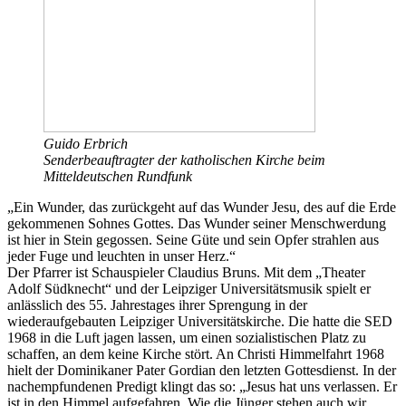
Guido Erbrich
Senderbeauftragter der katholischen Kirche beim
Mitteldeutschen Rundfunk
„Ein Wunder, das zurückgeht auf das Wunder Jesu, des auf die Erde
gekommenen Sohnes Gottes. Das Wunder seiner Menschwerdung
ist hier in Stein gegossen. Seine Güte und sein Opfer strahlen aus
jeder Fuge und leuchten in unser Herz.“
Der Pfarrer ist Schauspieler Claudius Bruns. Mit dem „Theater
Adolf Südknecht“ und der Leipziger Universitätsmusik spielt er
anlässlich des 55. Jahrestages ihrer Sprengung in der
wiederaufgebauten Leipziger Universitätskirche. Die hatte die SED
1968 in die Luft jagen lassen, um einen sozialistischen Platz zu
schaffen, an dem keine Kirche stört. An Christi Himmelfahrt 1968
hielt der Dominikaner Pater Gordian den letzten Gottesdienst. In der
nachempfundenen Predigt klingt das so: „Jesus hat uns verlassen. Er
ist in den Himmel aufgefahren. Wie die Jünger stehen auch wir