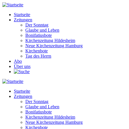
Direkt
zum
Startseite
Inhalt
Zeitungen
Main
Der Sonntag
navigation
Glaube und Leben
Bonifatiusbote
Kirchenzeitung Hildesheim
Neue Kirchenzeitung Hamburg
Kirchenbote
Tag des Herrn
Abo
Über uns
Startseite
Zeitungen
Main
Der Sonntag
navigation
Glaube und Leben
Bonifatiusbote
Kirchenzeitung Hildesheim
Neue Kirchenzeitung Hamburg
Kirchenbote