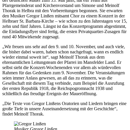
der deutschen Mauer zum 35. Mal jährt, hat ein Team aus
Pfarrgemeinderat und Kirchenvorstand um Simone und Meinolf
Thorak in Helbra mit den Vorbereitungen begonnen. Sie erwarten
den Musiker Gregor Linßen mitsamt Chor zu einem Konzert in der
Helbraer St. Barbara-Kirche – wie schon zu den Jahrestagen vor 15,
zehn und fünf Jahren. Längst ist das Konzertprogramm abgestimmt,
die Einladungsflyer sind fertig, die ersten Privatquartier-Zusagen für
rund 40 Mitwirkende zugesagt.
„Wir freuen uns sehr auf den 9. und 10. November, und auch viele,
die bisher dabei waren, haben schon nachgefragt, wann es endlich
wieder einmal soweit ist“, sagt Meinolf Thorak aus dem
ehrenamtlichen Leitungsteam der Pfarrei im Mansfelder Land. Er
selbst sieht die Konzert-Wochenenden vor allem als würdevollen
Rahmen für das Gedenken zum 9. November. Die Veranstaltungen
seien immer Anlass gewesen, an all das zu erinnern, was die
Gesellschaft mit diesem Tag verbinde, zum Beispiel die Ausrufung
der ersten Republik 1918, die Reichspogromnacht 1938 und
schließlich das freudige Ereignis der Maueröffnung.
„Die Texte von Gregor Linßens Oratorien und Liedern bringen eine
große Tiefe in unsere Auseinandersetzung mit der Geschichte“,
findet Meinolf Thorak.
Musiker Gregor Linßen