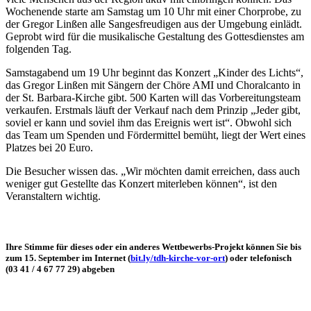
Wochenende starte am Samstag um 10 Uhr mit einer Chorprobe, zu
der Gregor Linßen alle Sangesfreudigen aus der Umgebung einlädt.
Geprobt wird für die musikalische Gestaltung des Gottesdienstes am
folgenden Tag.
Samstagabend um 19 Uhr beginnt das Konzert „Kinder des Lichts“,
das Gregor Linßen mit Sängern der Chöre AMI und Choralcanto in
der St. Barbara-Kirche gibt. 500 Karten will das Vorbereitungsteam
verkaufen. Erstmals läuft der Verkauf nach dem Prinzip „Jeder gibt,
soviel er kann und soviel ihm das Ereignis wert ist“. Obwohl sich
das Team um Spenden und Fördermittel bemüht, liegt der Wert eines
Platzes bei 20 Euro.
Die Besucher wissen das. „Wir möchten damit erreichen, dass auch
weniger gut Gestellte das Konzert miterleben können“, ist den
Veranstaltern wichtig.
Ihre Stimme für dieses oder ein anderes Wettbewerbs-Projekt können Sie bis
zum 15. September im Internet (
bit.ly/tdh-kirche-vor-ort
) oder telefonisch
(03 41 / 4 67 77 29) abgeben