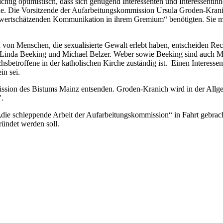
chtig optimistisch, dass sich genügend Interessenten und Interessentin
irche. Die Vorsitzende der Aufarbeitungskommission Ursula Groden-Krani
d wertschätzenden Kommunikation in ihrem Gremium“ benötigten. Sie mü
von Menschen, die sexualisierte Gewalt erlebt haben, entscheiden Re
n Linda Beeking und Michael Belzer. Weber sowie Beeking sind auch 
etroffene in der katholischen Kirche zuständig ist. Einen Interessensk
in sei.
ission des Bistums Mainz entsenden. Groden-Kranich wird in der Allge
".
 „die schleppende Arbeit der Aufarbeitungskommission“ in Fahrt gebrac
ründet werden soll.