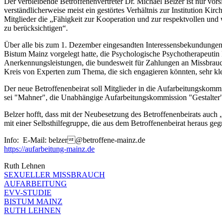
Der verbleibende Betroffenenvertreter Dr. Michael Belzer ist nur vorsi
verständlicherweise meist ein gestörtes Verhältnis zur Institution K
Mitglieder die „Fähigkeit zur Kooperation und zur respektvollen un
zu berücksichtigen“.
Über alle bis zum 1. Dezember eingesandten Interessensbekundungen 
Bistum Mainz vorgelegt hatte, die Psychologische Psychotherapeuti
Anerkennungsleistungen, die bundesweit für Zahlungen an Missbrauchsb
Kreis von Experten zum Thema, die sich engagieren könnten, sehr kle
Der neue Betroffenenbeirat soll Mitglieder in die Aufarbeitungskomm
sei "Mahner", die Unabhängige Aufarbeitungskommission "Gestalter
Belzer hofft, dass mit der Neubesetzung des Betroffenenbeirats auch
mit einer Selbsthilfegruppe, die aus dem Betroffenenbeirat heraus geg
Info: E-Mail: belzer@betroffene-mainz.de
https://aufarbeitung-mainz.de
Ruth Lehnen
SEXUELLER MISSBRAUCH
AUFARBEITUNG
EVV-STUDIE
BISTUM MAINZ
RUTH LEHNEN