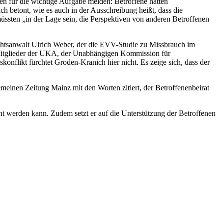
nen für die wichtige Aufgabe melden: Betroffene hätten
ch betont, wie es auch in der Ausschreibung heißt, dass die
ssten „in der Lage sein, die Perspektiven von anderen Betroffenen
chtsanwalt Ulrich Weber, der die EVV-Studie zu Missbrauch im
Mitglieder der UKA, der Unabhängigen Kommission für
onflikt fürchtet Groden-Kranich hier nicht. Es zeige sich, dass der
meinen Zeitung Mainz mit den Worten zitiert, der Betroffenenbeirat
ht werden kann. Zudem setzt er auf die Unterstützung der Betroffenen