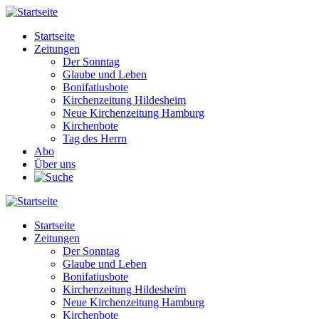
Direkt
zum
Startseite
Inhalt
Zeitungen
Main
Der Sonntag
navigation
Glaube und Leben
Bonifatiusbote
Kirchenzeitung Hildesheim
Neue Kirchenzeitung Hamburg
Kirchenbote
Tag des Herrn
Abo
Über uns
Startseite
Zeitungen
Main
Der Sonntag
navigation
Glaube und Leben
Bonifatiusbote
Kirchenzeitung Hildesheim
Neue Kirchenzeitung Hamburg
Kirchenbote