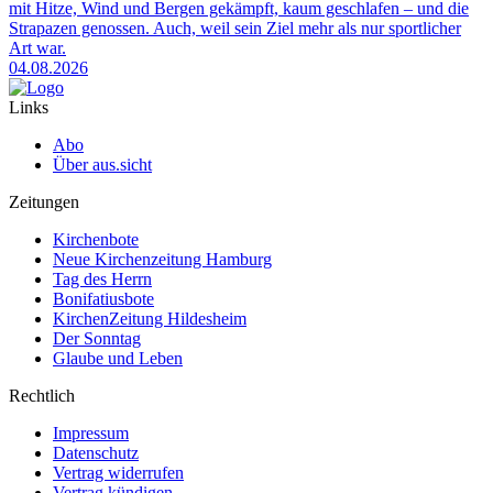
mit Hitze, Wind und Bergen gekämpft, kaum geschlafen – und die
Strapazen genossen. Auch, weil sein Ziel mehr als nur sportlicher
Art war.
04.08.2026
Links
Abo
Über aus.sicht
Zeitungen
Kirchenbote
Neue Kirchenzeitung Hamburg
Tag des Herrn
Bonifatiusbote
KirchenZeitung Hildesheim
Der Sonntag
Glaube und Leben
Rechtlich
Impressum
Datenschutz
Vertrag widerrufen
Vertrag kündigen