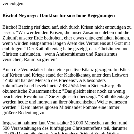
verteidigen."
Bischof Neymeyr: Dankbar für so schöne Begegnungen
Bischof Bätzing rief dazu auf, sich durch Krisen nicht entmutigen zu
lassen. "Wir werden den Krisen, die unser Zusammenleben und die
Zukunft unserer Erde bedrohen, eher etwas entgegenhalten können,
wenn wir den entspannten langen Atem des Vertrauens auf Gott mit
einbringen." Der Katholikentag habe gezeigt, dass Christinnen und
Christen aufstünden, "wenn Antisemitismus und Rassisismus
versuchen, Raum zu greifen".
Auch die Veranstalter haben eine positive Bilanz gezogen. Im Blick
auf Krisen und Kriege stand der Katholikentag unter dem Leitwort
"Zukunft hat der Mensch des Friedens". Als besonders
zukunftsweisend bezeichnete ZdK-Präsidentin Stetter-Karp, die
ökumenische Zusammenarbeit: "Das gleicht einer noch zu wenig
beachteten Revolution." Sie zeigte sich überzeugt: "Katholikentage
werden heute und morgen an ihrer ökumenischen Weite gemessen
werden." Dem interreligiösen Miteinander komme eine immer
größere Bedeutung zu.
Insgesamt nahmen laut Veranstalter 23.000 Menschen an den rund
500 Veranstaltungen des fünftägigen Christentreffens teil, darunter
20.000 Dauerteilnehmer. Auch Bundespräsident Frank-Walter