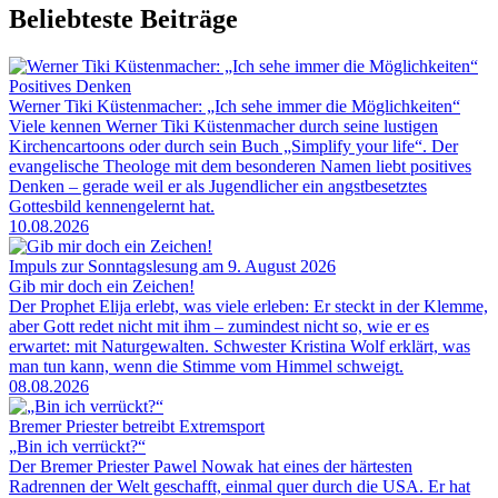
Beliebteste Beiträge
Positives Denken
Werner Tiki Küstenmacher: „Ich sehe immer die Möglichkeiten“
Viele kennen Werner Tiki Küstenmacher durch seine lustigen
Kirchencartoons oder durch sein Buch „Simplify your life“. Der
evangelische Theologe mit dem besonderen Namen liebt positives
Denken – gerade weil er als Jugendlicher ein angstbesetztes
Gottesbild kennengelernt hat.
10.08.2026
Impuls zur Sonntagslesung am 9. August 2026
Gib mir doch ein Zeichen!
Der Prophet Elija erlebt, was viele erleben: Er steckt in der Klemme,
aber Gott redet nicht mit ihm – zumindest nicht so, wie er es
erwartet: mit Naturgewalten. Schwester Kristina Wolf erklärt, was
man tun kann, wenn die Stimme vom Himmel schweigt.
08.08.2026
Bremer Priester betreibt Extremsport
„Bin ich verrückt?“
Der Bremer Priester Pawel Nowak hat eines der härtesten
Radrennen der Welt geschafft, einmal quer durch die USA. Er hat