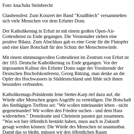
Nachweis
Foto: kna/Julia Steinbrecht
Caption
Glaubensfest: Zum Konzert der Band "Knallblech" versammelten
sich viele Menschen vor dem Erfurter Dom.
Der Katholikentag in Erfurt ist mit einem großen Open-Air-
Gottesdienst zu Ende gegangen. Die Veranstalter ziehen eine
positive Bilanz. Zum Abschluss gab es eine Geste für die Flutopfer
und eine klare Botschaft für den Schutz der Menschenwürde.
Mit einem stimmungsvollen Gottesdienst im Zentrum von Erfurt ist
der 103. Deutsche Katholikentag zu Ende gegangen. Vor der
imposanten Kulisse des Erfurter Doms sagte der Vorsitzende der
Deutschen Bischofskonferenz, Georg Bätzing, man denke an die
Opfer des Hochwassers in Süddeutschland und fühle sich ihnen
besonders verbunden.
Katholikentags-Präsidentin Irme Stetter-Karp rief dazu auf, die
Würde aller Menschen gegen Angriffe zu verteidigen. Die Botschaft
des fünftägigen Treffens sei: "Wir wollen miteinander leben - nicht
gegeneinander! Wir wollen den Frieden suchen - und dem Hass
widerstehen." Demokratie und Christsein passten gut zusammen.
"Was wir hier öffentlich bestärkt haben, muss auch in Zukunft
gesagt werden können: Die Würde des Menschen ist unantastbar.
Damit das so bleibt, müssen wir den öffentlichen Raum