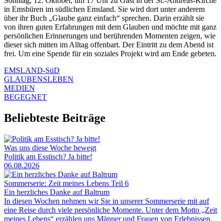
Sonntag, 12. Oktober, um 17 Uhr zu Gast in der St.-Andreas-Kirche
in Emsbüren im südlichen Emsland. Sie wird dort unter anderem
über ihr Buch „Glaube ganz einfach“ sprechen. Darin erzählt sie
von ihren guten Erfahrungen mit dem Glauben und möchte mit ganz
persönlichen Erinnerungen und berührenden Momenten zeigen, wie
dieser sich mitten im Alltag offenbart. Der Eintritt zu dem Abend ist
frei. Um eine Spende für ein soziales Projekt wird am Ende gebeten.
EMSLAND-SüD
GLAUBENSLEBEN
MEDIEN
BEGEGNET
Beliebteste Beiträge
Was uns diese Woche bewegt
Politik am Esstisch? Ja bitte!
06.08.2026
Sommerserie: Zeit meines Lebens Teil 6
Ein herzliches Danke auf Baltrum
In diesen Wochen nehmen wir Sie in unserer Sommerserie mit auf
eine Reise durch viele persönliche Momente. Unter dem Motto „Zeit
meines Lebens“ erzählen uns Männer und Frauen von Erlebnissen,