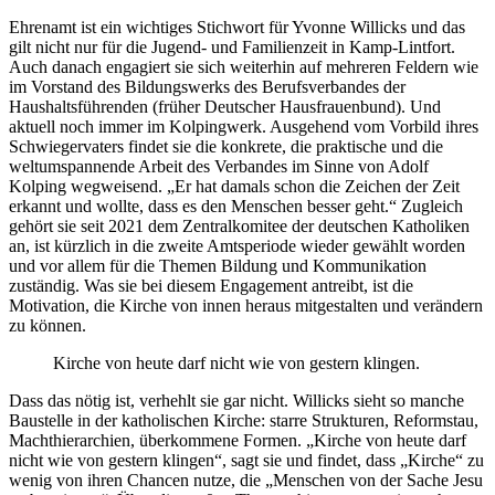
Ehrenamt ist ein wichtiges Stichwort für Yvonne Willicks und das
gilt nicht nur für die Jugend- und Familienzeit in Kamp-Lintfort.
Auch danach engagiert sie sich weiterhin auf mehreren Feldern wie
im Vorstand des Bildungswerks des Berufsverbandes der
Haushaltsführenden (früher Deutscher Hausfrauenbund). Und
aktuell noch immer im Kolpingwerk. Ausgehend vom Vorbild ihres
Schwiegervaters findet sie die konkrete, die praktische und die
weltumspannende Arbeit des Verbandes im Sinne von Adolf
Kolping wegweisend. „Er hat damals schon die Zeichen der Zeit
erkannt und wollte, dass es den Menschen besser geht.“ Zugleich
gehört sie seit 2021 dem Zentralkomitee der deutschen Katholiken
an, ist kürzlich in die zweite Amtsperiode wieder gewählt worden
und vor allem für die Themen Bildung und Kommunikation
zuständig. Was sie bei diesem Engagement antreibt, ist die
Motivation, die Kirche von innen heraus mitgestalten und verändern
zu können.
Kirche von heute darf nicht wie von gestern klingen.
Dass das nötig ist, verhehlt sie gar nicht. Willicks sieht so manche
Baustelle in der katholischen Kirche: starre Strukturen, Reformstau,
Machthierarchien, überkommene Formen. „Kirche von heute darf
nicht wie von gestern klingen“, sagt sie und findet, dass „Kirche“ zu
wenig von ihren Chancen nutze, die „Menschen von der Sache Jesu