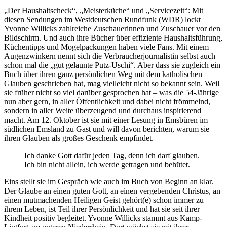
„Der Haushaltscheck“, „Meisterküche“ und „Servicezeit“: Mit
diesen Sendungen im Westdeutschen Rundfunk (WDR) lockt
Yvonne Willicks zahlreiche Zuschauerinnen und Zuschauer vor den
Bildschirm. Und auch ihre Bücher über effiziente Haushaltsführung,
Küchentipps und Mogelpackungen haben viele Fans. Mit einem
Augenzwinkern nennt sich die Verbraucherjournalistin selbst auch
schon mal die „gut gelaunte Putz-Uschi“. Aber dass sie zugleich ein
Buch über ihren ganz persönlichen Weg mit dem katholischen
Glauben geschrieben hat, mag vielleicht nicht so bekannt sein. Weil
sie früher nicht so viel darüber gesprochen hat – was die 54-Jährige
nun aber gern, in aller Öffentlichkeit und dabei nicht frömmelnd,
sondern in aller Weite überzeugend und durchaus inspirierend
macht. Am 12. Oktober ist sie mit einer Lesung in Emsbüren im
südlichen Emsland zu Gast und will davon berichten, warum sie
ihren Glauben als großes Geschenk empfindet.
Ich danke Gott dafür jeden Tag, denn ich darf glauben.
Ich bin nicht allein, ich werde getragen und behütet.
Eins stellt sie im Gespräch wie auch im Buch von Beginn an klar.
Der Glaube an einen guten Gott, an einen vergebenden Christus, an
einen mutmachenden Heiligen Geist gehört(e) schon immer zu
ihrem Leben, ist Teil ihrer Persönlichkeit und hat sie seit ihrer
Kindheit positiv begleitet. Yvonne Willicks stammt aus Kamp-