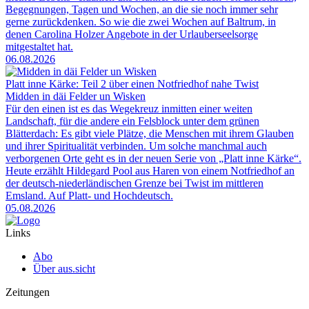
Begegnungen, Tagen und Wochen, an die sie noch immer sehr
gerne zurückdenken. So wie die zwei Wochen auf Baltrum, in
denen Carolina Holzer Angebote in der Urlauberseelsorge
mitgestaltet hat.
06.08.2026
Platt inne Kärke: Teil 2 über einen Notfriedhof nahe Twist
Midden in däi Felder un Wisken
Für den einen ist es das Wegekreuz inmitten einer weiten
Landschaft, für die andere ein Felsblock unter dem grünen
Blätterdach: Es gibt viele Plätze, die Menschen mit ihrem Glauben
und ihrer Spiritualität verbinden. Um solche manchmal auch
verborgenen Orte geht es in der neuen Serie von „Platt inne Kärke“.
Heute erzählt Hildegard Pool aus Haren von einem Notfriedhof an
der deutsch-niederländischen Grenze bei Twist im mittleren
Emsland. Auf Platt- und Hochdeutsch.
05.08.2026
Links
Abo
Über aus.sicht
Zeitungen