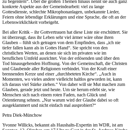
zu begeistern“. Über die großen Themen hinaus nennt sie auch ganz
konkrete Aspekte aus der Gemeindearbeit: viel zu lange
Gottesdienste, schlechte Mikrophonanlagen, unbekannte Lieder,
Feiern ohne lebendige Erklärungen und eine Sprache, die oft an der
Lebenswirklichkeit vorbeigeht.
Bei aller Kritik – ihr Gottvertrauen hat diese Liste nie erschüttert. Sie
ist überzeugt, dass ihr Leben sehr viel ärmer wäre ohne ihren
Glauben – fühlt sich getragen von dem Empfinden, dass „ich nie
tiefer fallen kann als in Gottes Hand“. Sie spricht von den
christlichen Werten, an denen sie sich im privaten wie im
beruflichen Umfeld ausrichtet. Von der erlösenden und über den
Tod hinausgehenden Hoffnung. Von der Gemeinschaft, die Christen
und Glaubende aller Religionen verbindet. Von der Kraft einer
brennenden Kerze und einer „durchbeteten Kirche“. „Auch in
Momenten, wo vieles andere vielleicht haltlos geworden ist, kann
ich daraus viel Stärke ziehen.“ Von daher will sie Mut machen zum
Glauben, gerade jetzt und heute. Um sie herum erlebt sie, wie
Menschen sich nach einem roten Faden, nach Glück und
Orientierung sehnen. „Nur warum wird der Glaube dabei so oft
ausgeklammert und nicht einfach mal ausprobiert?“
Petra Diek-Münchow
Yvonne Willicks, bekannt als Haushalts-Expertin im WDR, ist am