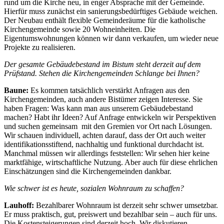
rund um die Kirche neu, in enger Absprache mit der Gemeinde.
Hierfür muss zunächst ein sanierungsbedürftiges Gebäude weichen.
Der Neubau enthält flexible Gemeinderäume für die katholische
Kirchengemeinde sowie 20 Wohneinheiten. Die
Eigentumswohnungen können wir dann verkaufen, um wieder neue
Projekte zu realisieren.
Der gesamte Gebäudebestand im Bistum steht derzeit auf dem
Prüfstand. Stehen die Kirchengemeinden Schlange bei Ihnen?
Baune:
Es kommen tatsächlich verstärkt Anfragen aus den
Kirchengemeinden, auch andere Bistümer zeigen Interesse. Sie
haben Fragen: Was kann man aus unserem Gebäudebestand
machen? Habt ihr Ideen? Auf Anfrage entwickeln wir Perspektiven
und suchen gemeinsam mit den Gremien vor Ort nach Lösungen.
Wir schauen individuell, achten darauf, dass der Ort auch weiter
identifikationsstiftend, nachhaltig und funktional durchdacht ist.
Manchmal müssen wir allerdings feststellen: Wir sehen hier keine
marktfähige, wirtschaftliche Nutzung. Aber auch für diese ehrlichen
Einschätzungen sind die Kirchengemeinden dankbar.
Wie schwer ist es heute, sozialen Wohnraum zu schaffen?
Lauhoff:
Bezahlbarer Wohnraum ist derzeit sehr schwer umsetzbar.
Er muss praktisch, gut, preiswert und bezahlbar sein – auch für uns.
Die Kostensteigerungen sind derzeit hoch. Wir diskutieren,