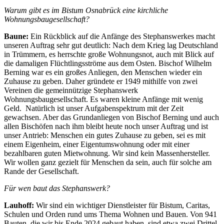
Warum gibt es im Bistum Osnabrück eine kirchliche
Wohnungsbaugesellschaft?
Baune:
Ein Rückblick auf die Anfänge des Stephanswerkes macht
unseren Auftrag sehr gut deutlich: Nach dem Krieg lag Deutschland
in Trümmern, es herrschte große Wohnungsnot, auch mit Blick auf
die damaligen Flüchtlingsströme aus dem Osten. Bischof Wilhelm
Berning war es ein großes Anliegen, den Menschen wieder ein
Zuhause zu geben. Daher gründete er 1949 mithilfe von zwei
Vereinen die gemeinnützige Stephanswerk
Wohnungsbaugesellschaft. Es waren kleine Anfänge mit wenig
Geld. Natürlich ist unser Aufgabenspektrum mit der Zeit
gewachsen. Aber das Grundanliegen von Bischof Berning und auch
allen Bischöfen nach ihm bleibt heute noch unser Auftrag und ist
unser Antrieb: Menschen ein gutes Zuhause zu geben, sei es mit
einem Eigenheim, einer Eigentumswohnung oder mit einer
bezahlbaren guten Mietwohnung. Wir sind kein Massenhersteller.
Wir wollen ganz gezielt für Menschen da sein, auch für solche am
Rande der Gesellschaft.
Für wen baut das Stephanswerk?
Lauhoff:
Wir sind ein wichtiger Dienstleister für Bistum, Caritas,
Schulen und Orden rund ums Thema Wohnen und Bauen. Von 941
Bauten, die wir bis Ende 2024 gebaut haben, sind etwa zwei Drittel