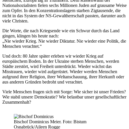
Menschen, Europa lag in Trümmern. Dem Rassenwahn der
Nationalsozialisten fielen sechs Millionen Juden auf grausame Weise
zum Opfer. In den Konzentrationslagern starben Zigtausende, die
nicht in das System der NS-Gewaltherrschaft passten, darunter auch
viele Christen.
Die Worte, die nach Kriegsende wie ein Schwur durch das Land
gingen, klingen bis heute nach:
„Nie wieder Krieg. Nie wieder Diktatur. Nie wieder eine Politik, die
Menschen verachtet.“
Und doch: 80 Jahre später erleben wir wieder Krieg auf
europäischem Boden. In der Ukraine sterben Menschen, werden
Städte zerstört, wird Freiheit unterdrückt. Wieder wächst das
Misstrauen, wieder wird aufgerüstet. Wieder werden Menschen
aufgrund ihrer Religion, ihrer Weltanschauung, ihrer Herkunft oder
aus anderen Gründen bedroht und verachtet.
Viele Menschen fragen sich mit Sorge: Wie sicher ist unser Frieden?
Wie stabil unsere Demokratie? Wie belastbar unser gesellschaftlicher
Zusammenhalt?
Bischof Dominicus Meier. Foto: Bistum
Osnabrück/Aileen Rogge