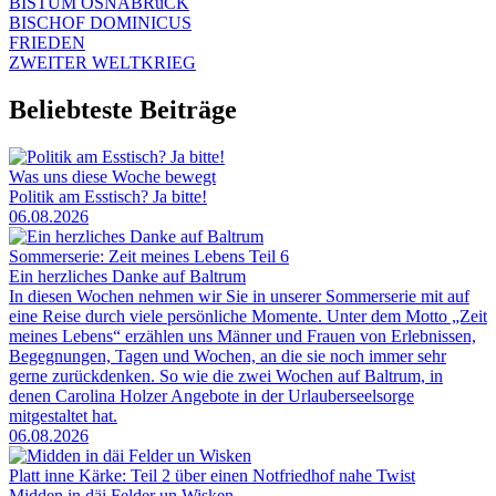
BISTUM OSNABRüCK
BISCHOF DOMINICUS
FRIEDEN
ZWEITER WELTKRIEG
Beliebteste Beiträge
Was uns diese Woche bewegt
Politik am Esstisch? Ja bitte!
06.08.2026
Sommerserie: Zeit meines Lebens Teil 6
Ein herzliches Danke auf Baltrum
In diesen Wochen nehmen wir Sie in unserer Sommerserie mit auf
eine Reise durch viele persönliche Momente. Unter dem Motto „Zeit
meines Lebens“ erzählen uns Männer und Frauen von Erlebnissen,
Begegnungen, Tagen und Wochen, an die sie noch immer sehr
gerne zurückdenken. So wie die zwei Wochen auf Baltrum, in
denen Carolina Holzer Angebote in der Urlauberseelsorge
mitgestaltet hat.
06.08.2026
Platt inne Kärke: Teil 2 über einen Notfriedhof nahe Twist
Midden in däi Felder un Wisken