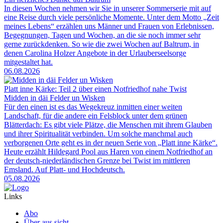
In diesen Wochen nehmen wir Sie in unserer Sommerserie mit auf
eine Reise durch viele persönliche Momente. Unter dem Motto „Zeit
meines Lebens“ erzählen uns Männer und Frauen von Erlebnissen,
Begegnungen, Tagen und Wochen, an die sie noch immer sehr
gerne zurückdenken. So wie die zwei Wochen auf Baltrum, in
denen Carolina Holzer Angebote in der Urlauberseelsorge
mitgestaltet hat.
06.08.2026
Platt inne Kärke: Teil 2 über einen Notfriedhof nahe Twist
Midden in däi Felder un Wisken
Für den einen ist es das Wegekreuz inmitten einer weiten
Landschaft, für die andere ein Felsblock unter dem grünen
Blätterdach: Es gibt viele Plätze, die Menschen mit ihrem Glauben
und ihrer Spiritualität verbinden. Um solche manchmal auch
verborgenen Orte geht es in der neuen Serie von „Platt inne Kärke“.
Heute erzählt Hildegard Pool aus Haren von einem Notfriedhof an
der deutsch-niederländischen Grenze bei Twist im mittleren
Emsland. Auf Platt- und Hochdeutsch.
05.08.2026
Links
Abo
Über aus.sicht