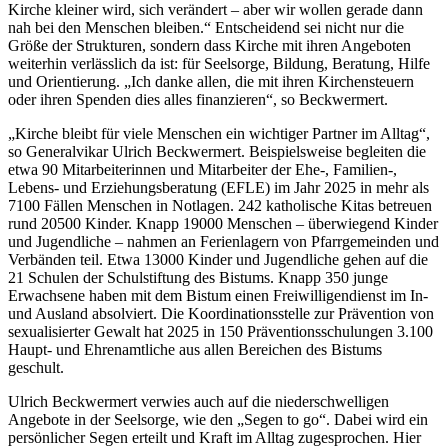
Kirche kleiner wird, sich verändert – aber wir wollen gerade dann
nah bei den Menschen bleiben.“ Entscheidend sei nicht nur die
Größe der Strukturen, sondern dass Kirche mit ihren Angeboten
weiterhin verlässlich da ist: für Seelsorge, Bildung, Beratung, Hilfe
und Orientierung. „Ich danke allen, die mit ihren Kirchensteuern
oder ihren Spenden dies alles finanzieren“, so Beckwermert.
„Kirche bleibt für viele Menschen ein wichtiger Partner im Alltag“,
so Generalvikar Ulrich Beckwermert. Beispielsweise begleiten die
etwa 90 Mitarbeiterinnen und Mitarbeiter der Ehe-, Familien-,
Lebens- und Erziehungsberatung (EFLE) im Jahr 2025 in mehr als
7100 Fällen Menschen in Notlagen. 242 katholische Kitas betreuen
rund 20500 Kinder. Knapp 19000 Menschen – überwiegend Kinder
und Jugendliche – nahmen an Ferienlagern von Pfarrgemeinden und
Verbänden teil. Etwa 13000 Kinder und Jugendliche gehen auf die
21 Schulen der Schulstiftung des Bistums. Knapp 350 junge
Erwachsene haben mit dem Bistum einen Freiwilligendienst im In-
und Ausland absolviert. Die Koordinationsstelle zur Prävention von
sexualisierter Gewalt hat 2025 in 150 Präventionsschulungen 3.100
Haupt- und Ehrenamtliche aus allen Bereichen des Bistums
geschult.
Ulrich Beckwermert verwies auch auf die niederschwelligen
Angebote in der Seelsorge, wie den „Segen to go“. Dabei wird ein
persönlicher Segen erteilt und Kraft im Alltag zugesprochen. Hier