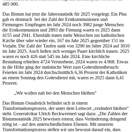
485 000.
Das Bistum hat jetzt die Jahresstatistik für 2025 vorgelegt. Ein Plus
gab es demnach bei der Zahl der Erstkommunionen und
Firmungen: Empfingen im Jahr 2024 noch 3982 junge Menschen
die Erstkommunion und 2893 die Firmung waren es 2025 dann
4155 und 2941. Ebenfalls traten mehr Menschen zur katholischen
Kirche über oder wieder ein, 167 im Jahr 2025 gegenüber 151 im
Vorjahr. Die Zahl der Taufen sank von 3290 im Jahre 2024 auf 3010
im Jahr 2025. Auch ließen sich weniger Paare kirchlich trauen. 2025
waren es noch 426 statt 545 im Jahr 2024. Eine kirchliche
Bestattung erhielten 4724 Verstorbene, 2024 waren es 4.968. Etwas
in die Höhe ging der statistische Wert zum Gottesdienstbesuch:
Feierten im Jahr 2024 durchschnittlich 6,36 Prozent der Katholiken
an einem Sonntag den Gottesdienst mit, waren es 2025 dann 6,41
Prozent.
„Wir wollen nah bei den Menschen bleiben"
Das Bistum Osnabrück befindet sich in einem
Transformationsprozess, der unter dem Leitwort „verändert bleiben“
steht. Generalvikar Ulrich Beckwermert sagt dazu: „Die Zahlen der
Bistumsstatistik 2025 beweisen erneut, dass Veränderung dringend
nötig ist – auf den unterschiedlichsten Ebenen. Mit unserem
Transformationsprozess stellen wir uns bewusst darauf ein, dass